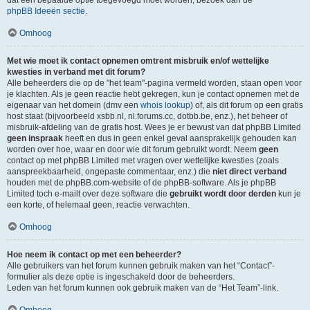
dat een bepaalde optie toegevoegd moet worden, bezoek dan de
phpBB Ideeën sectie
.
Omhoog
Met wie moet ik contact opnemen omtrent misbruik en/of wettelijke
kwesties in verband met dit forum?
Alle beheerders die op de "het team"-pagina vermeld worden, staan open voor
je klachten. Als je geen reactie hebt gekregen, kun je contact opnemen met de
eigenaar van het domein (dmv een
whois lookup
) of, als dit forum op een gratis
host staat (bijvoorbeeld xsbb.nl, nl.forums.cc, dotbb.be, enz.), het beheer of
misbruik-afdeling van de gratis host. Wees je er bewust van dat phpBB Limited
geen inspraak
heeft en dus in geen enkel geval aansprakelijk gehouden kan
worden over hoe, waar en door wie dit forum gebruikt wordt. Neem
geen
contact op met phpBB Limited met vragen over wettelijke kwesties (zoals
aanspreekbaarheid, ongepaste commentaar, enz.) die
niet direct verband
houden met de phpBB.com-website of de phpBB-software. Als je phpBB
Limited toch e-mailt over deze software die
gebruikt wordt door derden
kun je
een korte, of helemaal geen, reactie verwachten.
Omhoog
Hoe neem ik contact op met een beheerder?
Alle gebruikers van het forum kunnen gebruik maken van het “Contact”-
formulier als deze optie is ingeschakeld door de beheerders.
Leden van het forum kunnen ook gebruik maken van de “Het Team”-link.