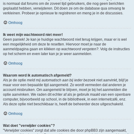
is normaal dat forums om de zoveel tijd gebruikers, die nog geen berichten
geplaatst hebben, verwijderen. Dit doen ze om de database qua omvang te
verkleinen. Probeer je opnieuw te registreren en meng je in de discussies.
Omhoog
Ik weet mijn wachtwoord niet meer!
Geen paniek! Je kan je huidige wachtwoord niet terug krijgen, maar er is wel
een mogelijkheid om deze te resetten. Hiervoor moet je naar de
aanmeldpagina gaan en klikken op
wachtwoord vergeten?
. Volg de instructies
op het scherm en even later kan je je weer aanmelden.
Omhoog
Waarom word ik automatisch afgemeld?
Als je de optie
meld mij automatisch aan bij ieder bezoek
niet aanvinkt, blijf je
maar voor een bepaalde tijd aangemeld. Zo wordt vermeden dat anderen je
account misbruiken. Om aangemeld te blijven, moet je bij het aanmelden die
optie aanvinken. We raden dit echter af als je gebruik maakt van een openbare
computer, bijvoorbeeld op school, in de bibliotheek, in een internetcafé, enz.
Als deze optie niet beschikbaar is, heeft de beheerder deze uitgeschakeld.
Omhoog
Wat doet "verwijder cookies"?
"Verwijder cookies" zorgt dat alle cookies die door phpBB3 zijn aangemaakt,