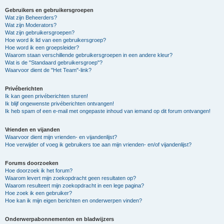
Gebruikers en gebruikersgroepen
Wat zijn Beheerders?
Wat zijn Moderators?
Wat zijn gebruikersgroepen?
Hoe word ik lid van een gebruikersgroep?
Hoe word ik een groepsleider?
Waarom staan verschillende gebruikersgroepen in een andere kleur?
Wat is de "Standaard gebruikersgroep"?
Waarvoor dient de "Het Team"-link?
Privéberichten
Ik kan geen privéberichten sturen!
Ik blijf ongewenste privéberichten ontvangen!
Ik heb spam of een e-mail met ongepaste inhoud van iemand op dit forum ontvangen!
Vrienden en vijanden
Waarvoor dient mijn vrienden- en vijandenlijst?
Hoe verwijder of voeg ik gebruikers toe aan mijn vrienden- en/of vijandenlijst?
Forums doorzoeken
Hoe doorzoek ik het forum?
Waarom levert mijn zoekopdracht geen resultaten op?
Waarom resulteert mijn zoekopdracht in een lege pagina?
Hoe zoek ik een gebruiker?
Hoe kan ik mijn eigen berichten en onderwerpen vinden?
Onderwerpabonnementen en bladwijzers