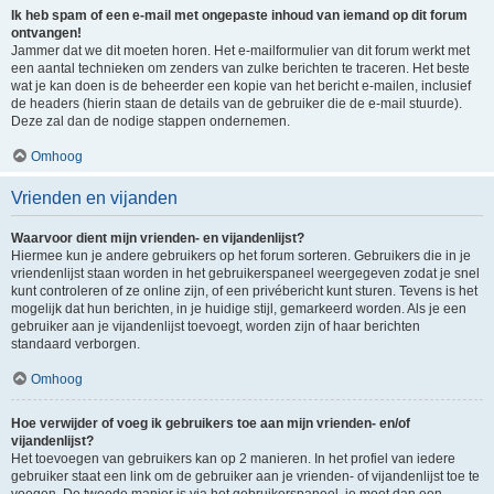
Ik heb spam of een e-mail met ongepaste inhoud van iemand op dit forum
ontvangen!
Jammer dat we dit moeten horen. Het e-mailformulier van dit forum werkt met
een aantal technieken om zenders van zulke berichten te traceren. Het beste
wat je kan doen is de beheerder een kopie van het bericht e-mailen, inclusief
de headers (hierin staan de details van de gebruiker die de e-mail stuurde).
Deze zal dan de nodige stappen ondernemen.
Omhoog
Vrienden en vijanden
Waarvoor dient mijn vrienden- en vijandenlijst?
Hiermee kun je andere gebruikers op het forum sorteren. Gebruikers die in je
vriendenlijst staan worden in het gebruikerspaneel weergegeven zodat je snel
kunt controleren of ze online zijn, of een privébericht kunt sturen. Tevens is het
mogelijk dat hun berichten, in je huidige stijl, gemarkeerd worden. Als je een
gebruiker aan je vijandenlijst toevoegt, worden zijn of haar berichten
standaard verborgen.
Omhoog
Hoe verwijder of voeg ik gebruikers toe aan mijn vrienden- en/of
vijandenlijst?
Het toevoegen van gebruikers kan op 2 manieren. In het profiel van iedere
gebruiker staat een link om de gebruiker aan je vrienden- of vijandenlijst toe te