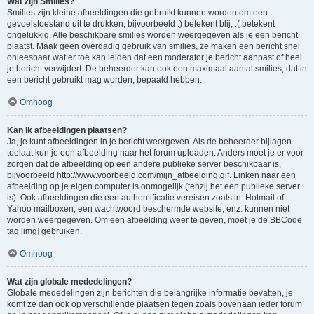
Wat zijn Smilies?
Smilies zijn kleine afbeeldingen die gebruikt kunnen worden om een
gevoelstoestand uit te drukken, bijvoorbeeld :) betekent blij, :( betekent
ongelukkig. Alle beschikbare smilies worden weergegeven als je een bericht
plaatst. Maak geen overdadig gebruik van smilies, ze maken een bericht snel
onleesbaar wat er toe kan leiden dat een moderator je bericht aanpast of heel
je bericht verwijdert. De beheerder kan ook een maximaal aantal smilies, dat in
een bericht gebruikt mag worden, bepaald hebben.
Omhoog
Kan ik afbeeldingen plaatsen?
Ja, je kunt afbeeldingen in je bericht weergeven. Als de beheerder bijlagen
toelaat kun je een afbeelding naar het forum uploaden. Anders moet je er voor
zorgen dat de afbeelding op een andere publieke server beschikbaar is,
bijvoorbeeld http://www.voorbeeld.com/mijn_afbeelding.gif. Linken naar een
afbeelding op je eigen computer is onmogelijk (tenzij het een publieke server
is). Ook afbeeldingen die een authentificatie vereisen zoals in: Hotmail of
Yahoo mailboxen, een wachtwoord beschermde website, enz. kunnen niet
worden weergegeven. Om een afbeelding weer te geven, moet je de BBCode
tag [img] gebruiken.
Omhoog
Wat zijn globale mededelingen?
Globale mededelingen zijn berichten die belangrijke informatie bevatten, je
komt ze dan ook op verschillende plaatsen tegen zoals bovenaan ieder forum