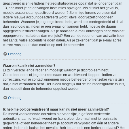
geactiveerd is en je tijdens het registratieproces opgaf dat je jonger bent dan
13 jaar, moet je de ontvangen instructies opvolgen. Als dit niet het geval is,
moet je account dan geactiveerd worden? Sommige forums vereisen dat
iedere nieuwe account geactiveerd wordt, ofwel door jezelf of door een
beheerder. Wanneer je je geregistreerd hebt, werd ook medegedeeld of dit al
dan niet nodig is. Indien je een e-mail ontvangen hebt, moet je de daarin
opgegeven instructies volgen. Als je nooit een e-mail ontvangen hebt, was het
opgegeven e-mailadres dan wel juist? Één van de redenen van activatie is om
het aantal valse accounts te doen dalen. Als je zeker bent dat je e-mailadres
correct was, neem dan contact op met de beheerder.
Omhoog
Waarom kan ik niet aanmelden?
Er zijn verschillende redenen mogelijk waarom je dit probleem hebt.
Controleer eerst of je gebruikersnaam en wachtwoord kloppen. Indien ze
correct zijn, kun je contact opnemen met de beheerder om er zeker van te zijn
dat je niet verbannen bent. Het is ook mogelijk dat de forumconfiguratie fout is,
dan moet dit door de beheerder opgelost worden.
Omhoog
Ik heb me ooit geregistreerd maar kan nu niet meer aanmelden!?
De meest voorkomende oorzaken hiervoor zijn: je gaf een verkeerde
gebruikersnaam of wachtwoord op (controleer de e-mail met je registratie
gegevens) of een beheerder heeft je account verwijderd om één of andere
reden. Indien dit laatste het geval is, heb je dan ooit een bericht geplaatst? Het