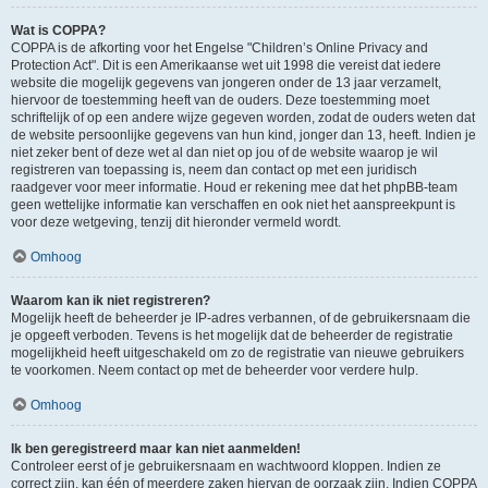
Wat is COPPA?
COPPA is de afkorting voor het Engelse "Children’s Online Privacy and
Protection Act". Dit is een Amerikaanse wet uit 1998 die vereist dat iedere
website die mogelijk gegevens van jongeren onder de 13 jaar verzamelt,
hiervoor de toestemming heeft van de ouders. Deze toestemming moet
schriftelijk of op een andere wijze gegeven worden, zodat de ouders weten dat
de website persoonlijke gegevens van hun kind, jonger dan 13, heeft. Indien je
niet zeker bent of deze wet al dan niet op jou of de website waarop je wil
registreren van toepassing is, neem dan contact op met een juridisch
raadgever voor meer informatie. Houd er rekening mee dat het phpBB-team
geen wettelijke informatie kan verschaffen en ook niet het aanspreekpunt is
voor deze wetgeving, tenzij dit hieronder vermeld wordt.
Omhoog
Waarom kan ik niet registreren?
Mogelijk heeft de beheerder je IP-adres verbannen, of de gebruikersnaam die
je opgeeft verboden. Tevens is het mogelijk dat de beheerder de registratie
mogelijkheid heeft uitgeschakeld om zo de registratie van nieuwe gebruikers
te voorkomen. Neem contact op met de beheerder voor verdere hulp.
Omhoog
Ik ben geregistreerd maar kan niet aanmelden!
Controleer eerst of je gebruikersnaam en wachtwoord kloppen. Indien ze
correct zijn, kan één of meerdere zaken hiervan de oorzaak zijn. Indien COPPA