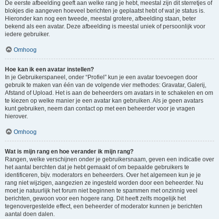
De eerste afbeelding geeft aan welke rang je hebt, meestal zijn dit sterretjes of
blokjes die aangeven hoeveel berichten je geplaatst hebt of wat je status is.
Hieronder kan nog een tweede, meestal grotere, afbeelding staan, beter
bekend als een avatar. Deze afbeelding is meestal uniek of persoonlijk voor
iedere gebruiker.
Omhoog
Hoe kan ik een avatar instellen?
In je Gebruikerspaneel, onder “Profiel” kun je een avatar toevoegen door
gebruik te maken van één van de volgende vier methodes: Gravatar, Galerij,
Afstand of Upload. Het is aan de beheerders om avatars in te schakelen en om
te kiezen op welke manier je een avatar kan gebruiken. Als je geen avatars
kunt gebruiken, neem dan contact op met een beheerder voor je vragen
hierover.
Omhoog
Wat is mijn rang en hoe verander ik mijn rang?
Rangen, welke verschijnen onder je gebruikersnaam, geven een indicatie over
het aantal berchten dat je hebt gemaakt of om bepaalde gebruikers te
identificeren, bijv. moderators en beheerders. Over het algemeen kun je je
rang niet wijzigen, aangezien ze ingesteld worden door een beheerder. Nu
moet je natuurlijk het forum niet beginnen te spammen met onzinnig veel
berichten, gewoon voor een hogere rang. Dit heeft zelfs mogelijk het
tegenovergestelde effect, een beheerder of moderator kunnen je berichten
aantal doen dalen.