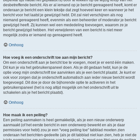
beperkte tijd nadat het geplaatst is) door te klikken op de
wijzig
knop van het
desbetreffende bericht. Als er al iemand op je bericht gereageerd heeft, komt er
onderaan je bericht een klein tekstje dat zegt hoeveel keer en wanneer je het
bericht voor het laatst je gewijzigd hebt. Dit zal niet verschijnen als nog
niemand gereageerd heeft, evenmin als een beheerder of moderator je bericht
gewijzigd heeft. Zij kunnen wel een mededeling toevoegen, waarom ze je
bericht gewijzigd hebben. Het verwijderen van een bericht is niet meer
mogelijk zodra er iemand op gereageerd heeft.
Omhoog
Hoe voeg ik een onderschrift toe aan mijn bericht?
Om een onderschrift aan je bericht toe te voegen, moet je er eerst één maken.
Dit kun je via het gebruikerspaneel doen. Als je dit gedaan hebt, kun je de
optie
voeg mijn onderschrift toe
aanvinken als je een bericht plaatst. Je kunt er
ook voor zorgen dat je onderschrift automatisch aan ieder nieuw bericht wordt
toegevoegd. Dit doe je door de bijhorende optie te activeren in het
gebruikerspaneel (het is nog altijd mogelijk om het onderschrift uit te
schakelen als je het bericht plaatst).
Omhoog
Hoe maak ik een peiling?
Een peiling aanmaken is heel gemakkelijk, als je een nieuw onderwerp
aanmaakt (of het eerste bericht in een onderwerp bewerkt en als je daar
permissies voor hebt) zou je een "voeg peiling toe" tabblad moeten zien
onderaan het berichten-gedeelte (als je dit tabblad niet kan zien, heb je niet de