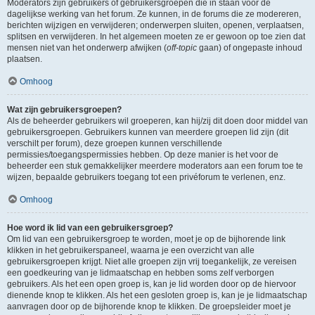
Moderators zijn gebruikers of gebruikersgroepen die in staan voor de
dagelijkse werking van het forum. Ze kunnen, in de forums die ze modereren,
berichten wijzigen en verwijderen; onderwerpen sluiten, openen, verplaatsen,
splitsen en verwijderen. In het algemeen moeten ze er gewoon op toe zien dat
mensen niet van het onderwerp afwijken (
off-topic
gaan) of ongepaste inhoud
plaatsen.
Omhoog
Wat zijn gebruikersgroepen?
Als de beheerder gebruikers wil groeperen, kan hij/zij dit doen door middel van
gebruikersgroepen. Gebruikers kunnen van meerdere groepen lid zijn (dit
verschilt per forum), deze groepen kunnen verschillende
permissies/toegangspermissies hebben. Op deze manier is het voor de
beheerder een stuk gemakkelijker meerdere moderators aan een forum toe te
wijzen, bepaalde gebruikers toegang tot een privéforum te verlenen, enz.
Omhoog
Hoe word ik lid van een gebruikersgroep?
Om lid van een gebruikersgroep te worden, moet je op de bijhorende link
klikken in het gebruikerspaneel, waarna je een overzicht van alle
gebruikersgroepen krijgt. Niet alle groepen zijn vrij toegankelijk, ze vereisen
een goedkeuring van je lidmaatschap en hebben soms zelf verborgen
gebruikers. Als het een open groep is, kan je lid worden door op de hiervoor
dienende knop te klikken. Als het een gesloten groep is, kan je je lidmaatschap
aanvragen door op de bijhorende knop te klikken. De groepsleider moet je