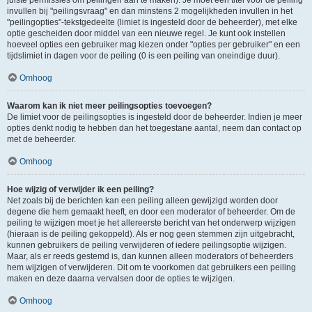
juiste permissies om peilingen aan te maken). Je moet een titel voor de peiling
invullen bij "peilingsvraag" en dan minstens 2 mogelijkheden invullen in het
"peilingopties"-tekstgedeelte (limiet is ingesteld door de beheerder), met elke
optie gescheiden door middel van een nieuwe regel. Je kunt ook instellen
hoeveel opties een gebruiker mag kiezen onder "opties per gebruiker" en een
tijdslimiet in dagen voor de peiling (0 is een peiling van oneindige duur).
Omhoog
Waarom kan ik niet meer peilingsopties toevoegen?
De limiet voor de peilingsopties is ingesteld door de beheerder. Indien je meer
opties denkt nodig te hebben dan het toegestane aantal, neem dan contact op
met de beheerder.
Omhoog
Hoe wijzig of verwijder ik een peiling?
Net zoals bij de berichten kan een peiling alleen gewijzigd worden door
degene die hem gemaakt heeft, en door een moderator of beheerder. Om de
peiling te wijzigen moet je het allereerste bericht van het onderwerp wijzigen
(hieraan is de peiling gekoppeld). Als er nog geen stemmen zijn uitgebracht,
kunnen gebruikers de peiling verwijderen of iedere peilingsoptie wijzigen.
Maar, als er reeds gestemd is, dan kunnen alleen moderators of beheerders
hem wijzigen of verwijderen. Dit om te voorkomen dat gebruikers een peiling
maken en deze daarna vervalsen door de opties te wijzigen.
Omhoog