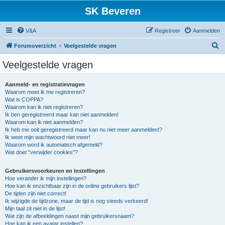
SK Beveren
V&A
Registreer
Aanmelden
Z
Forumoverzicht
Veelgestelde vragen
o
Veelgestelde vragen
e
k
Aanmeld- en registratievragen
Waarom moet ik me registreren?
Wat is COPPA?
Waarom kan ik niet registreren?
Ik ben geregistreerd maar kan niet aanmelden!
Waarom kan ik niet aanmelden?
Ik heb me ooit geregistreerd maar kan nu niet meer aanmelden!?
Ik weet mijn wachtwoord niet meer!
Waarom word ik automatisch afgemeld?
Wat doet "verwijder cookies"?
Gebruikersvoorkeuren en instellingen
Hoe verander ik mijn instellingen?
Hoe kan ik onzichtbaar zijn in de online gebruikers lijst?
De tijden zijn niet correct!
Ik wijzigde de tijdzone, maar de tijd is nog steeds verkeerd!
Mijn taal zit niet in de lijst!
Wat zijn de afbeeldingen naast mijn gebruikersnaam?
Hoe kan ik een avatar instellen?