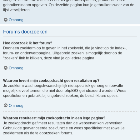
voegen. De tweede manier is via het gebruikerspaneel, je moet dan een
gebruikersnaam opgeven. Op dezelfde pagina kun je gebruikers weer van de
lijst verwijderen.
Omhoog
Forums doorzoeken
Hoe doorzoek ik het forum?
Door een zoekterm op te geven in het zoekveld, die je vindt op de index-,
forum- en onderwerppagina. Uitgebreid zoeken is mogelijk door op de
"zoeken" link te klikken, deze vind je op iedere pagina.
Omhoog
Waarom levert mijn zoekopdracht geen resultaten op?
Je zoekterm was hoogstwaarschijnlijk niet specifiek genoeg en bevatte
mogelijk teveel termen die niet door phpBB3 geïndexeerd worden. Wees
specifieker en gebruik, bij uitgebreid zoeken, de beschikbare opties.
Omhoog
Waarom resulteert mijn zoekopdracht in een lege pagina?
Je zoekopdracht gaf meer resultaten dan de webserver kon verwerken.
Gebruik de geavanceerde zoekfunctie en wees specifieker met zowel je
zoektermen als de te doorzoeken forums.