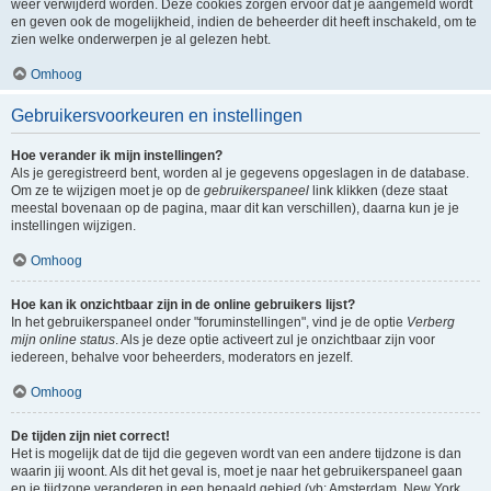
weer verwijderd worden. Deze cookies zorgen ervoor dat je aangemeld wordt
en geven ook de mogelijkheid, indien de beheerder dit heeft inschakeld, om te
zien welke onderwerpen je al gelezen hebt.
Omhoog
Gebruikersvoorkeuren en instellingen
Hoe verander ik mijn instellingen?
Als je geregistreerd bent, worden al je gegevens opgeslagen in de database.
Om ze te wijzigen moet je op de
gebruikerspaneel
link klikken (deze staat
meestal bovenaan op de pagina, maar dit kan verschillen), daarna kun je je
instellingen wijzigen.
Omhoog
Hoe kan ik onzichtbaar zijn in de online gebruikers lijst?
In het gebruikerspaneel onder "foruminstellingen", vind je de optie
Verberg
mijn online status
. Als je deze optie activeert zul je onzichtbaar zijn voor
iedereen, behalve voor beheerders, moderators en jezelf.
Omhoog
De tijden zijn niet correct!
Het is mogelijk dat de tijd die gegeven wordt van een andere tijdzone is dan
waarin jij woont. Als dit het geval is, moet je naar het gebruikerspaneel gaan
en je tijdzone veranderen in een bepaald gebied (vb: Amsterdam, New York,