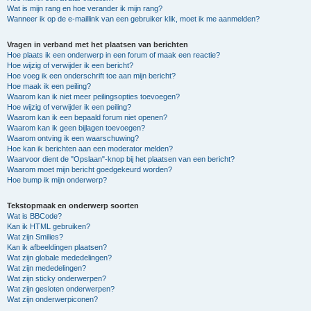
Wat is mijn rang en hoe verander ik mijn rang?
Wanneer ik op de e-maillink van een gebruiker klik, moet ik me aanmelden?
Vragen in verband met het plaatsen van berichten
Hoe plaats ik een onderwerp in een forum of maak een reactie?
Hoe wijzig of verwijder ik een bericht?
Hoe voeg ik een onderschrift toe aan mijn bericht?
Hoe maak ik een peiling?
Waarom kan ik niet meer peilingsopties toevoegen?
Hoe wijzig of verwijder ik een peiling?
Waarom kan ik een bepaald forum niet openen?
Waarom kan ik geen bijlagen toevoegen?
Waarom ontving ik een waarschuwing?
Hoe kan ik berichten aan een moderator melden?
Waarvoor dient de "Opslaan"-knop bij het plaatsen van een bericht?
Waarom moet mijn bericht goedgekeurd worden?
Hoe bump ik mijn onderwerp?
Tekstopmaak en onderwerp soorten
Wat is BBCode?
Kan ik HTML gebruiken?
Wat zijn Smilies?
Kan ik afbeeldingen plaatsen?
Wat zijn globale mededelingen?
Wat zijn mededelingen?
Wat zijn sticky onderwerpen?
Wat zijn gesloten onderwerpen?
Wat zijn onderwerpiconen?