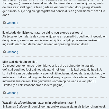
Sydney, enz.). Wees er bewust van dat het veranderen van de tijdzone, zoals
de meeste instellingen, alleen gedaan kunnen worden door geregistreerde
gebruikers. Als je nog niet geregistreerd bent is dit een goed moment om dit te
doen.
Omhoog
Ik wijzigde de tijdzone, maar de tijd is nog steeds verkeerd!
Als je zeker bent dat je de correcte tijdzone en zomertijd goed hebt ingevuld en
de tijd is nog steeds anders, is waarschijnlijk de tijd op de server verkeerd
ingesteld en zullen de beheerders een aanpassing moeten doen.
Omhoog
Mijn taal zit niet in de lijst!
De meest voorkomende reden hiervoor is dat de beheerder je taal niet
geïnstalleerd heeft, of dat nog niemand het forum in je taal vertaald heeft. Je
kunt altijd aan de beheerder vragen of hij het talenpakket, dat je nodig hebt, wil
installeren. Indien het nog niet bestaat, mag je gerust de vertaling maken. Meer
informatie hieromtrent kan gevonden worden op de website van phpBB
Limited (de link staat onderaan iedere pagina).
Omhoog
Wat zijn de afbeeldingen naast mijn gebruikersnaam?
Er kunnen 2 afbeeldingen bij een gebruikersnaam staan als je berichten leest.