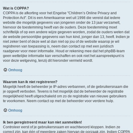
Wat is COPPA?
COPPA is de afkorting voor het Engelse "Children’s Online Privacy and
Protection Act". Dit is een Amerikaanse wet uit 1998 die vereist dat iedere
website die mogelijk gegevens van jongeren onder de 13 jaar verzamelt,
hiervoor de toestemming heeft van de ouders. Deze toestemming moet
schriftelijk of op een andere wijze gegeven worden, zodat de ouders weten dat
de website persoonlijke gegevens van hun kind, jonger dan 13, heeft. Indien je
niet zeker bent of deze wet al dan niet op jou of de website waarop je wil
registreren van toepassing is, neem dan contact op met een juridisch
raadgever voor meer informatie. Houd er rekening mee dat het phpBB-team
geen wettelijke informatie kan verschaffen en ook niet het aanspreekpunt is
voor deze wetgeving, tenzij dit hieronder vermeld wordt.
Omhoog
Waarom kan ik niet registreren?
Mogelijk heeft de beheerder je IP-adres verbannen, of de gebruikersnaam die
je opgeeft verboden. Tevens is het mogelijk dat de beheerder de registratie
mogelijkheid heeft uitgeschakeld om zo de registratie van nieuwe gebruikers
te voorkomen. Neem contact op met de beheerder voor verdere hulp.
Omhoog
Ik ben geregistreerd maar kan niet aanmelden!
Controleer eerst of je gebruikersnaam en wachtwoord kloppen. Indien ze
correct zijn, kan één of meerdere zaken hiervan de oorzaak zijn. Indien COPPA