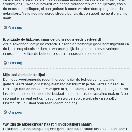
Sydney, enz.). Wees er bewust van dat het veranderen van de tijdzone, zoals
de meeste instellingen, alleen gedaan kunnen worden door geregistreerde
gebruikers. Als je nog niet geregistreerd bent is dit een goed moment om dit te
doen.
Omhoog
Ik wijzigde de tijdzone, maar de tijd is nog steeds verkeerd!
Als je zeker bent dat je de correcte tijdzone en zomertijd goed hebt ingevuld en
de tijd is nog steeds anders, is waarschijnlijk de tijd op de server verkeerd
ingesteld en zullen de beheerders een aanpassing moeten doen.
Omhoog
Mijn taal zit niet in de lijst!
De meest voorkomende reden hiervoor is dat de beheerder je taal niet
geïnstalleerd heeft, of dat nog niemand het forum in je taal vertaald heeft. Je
kunt altijd aan de beheerder vragen of hij het talenpakket, dat je nodig hebt, wil
installeren. Indien het nog niet bestaat, mag je gerust de vertaling maken. Meer
informatie hieromtrent kan gevonden worden op de website van phpBB
Limited (de link staat onderaan iedere pagina).
Omhoog
Wat zijn de afbeeldingen naast mijn gebruikersnaam?
Er kunnen 2 afbeeldingen bij een gebruikersnaam staan als je berichten leest.