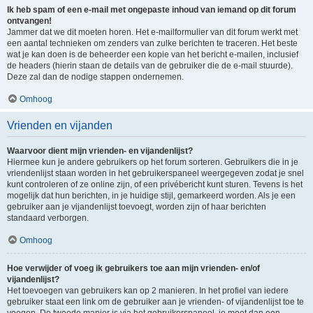
Ik heb spam of een e-mail met ongepaste inhoud van iemand op dit forum
ontvangen!
Jammer dat we dit moeten horen. Het e-mailformulier van dit forum werkt met
een aantal technieken om zenders van zulke berichten te traceren. Het beste
wat je kan doen is de beheerder een kopie van het bericht e-mailen, inclusief
de headers (hierin staan de details van de gebruiker die de e-mail stuurde).
Deze zal dan de nodige stappen ondernemen.
Omhoog
Vrienden en vijanden
Waarvoor dient mijn vrienden- en vijandenlijst?
Hiermee kun je andere gebruikers op het forum sorteren. Gebruikers die in je
vriendenlijst staan worden in het gebruikerspaneel weergegeven zodat je snel
kunt controleren of ze online zijn, of een privébericht kunt sturen. Tevens is het
mogelijk dat hun berichten, in je huidige stijl, gemarkeerd worden. Als je een
gebruiker aan je vijandenlijst toevoegt, worden zijn of haar berichten
standaard verborgen.
Omhoog
Hoe verwijder of voeg ik gebruikers toe aan mijn vrienden- en/of
vijandenlijst?
Het toevoegen van gebruikers kan op 2 manieren. In het profiel van iedere
gebruiker staat een link om de gebruiker aan je vrienden- of vijandenlijst toe te