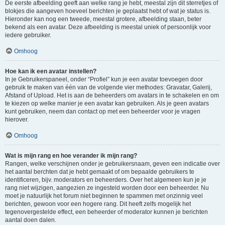
De eerste afbeelding geeft aan welke rang je hebt, meestal zijn dit sterretjes of
blokjes die aangeven hoeveel berichten je geplaatst hebt of wat je status is.
Hieronder kan nog een tweede, meestal grotere, afbeelding staan, beter
bekend als een avatar. Deze afbeelding is meestal uniek of persoonlijk voor
iedere gebruiker.
Omhoog
Hoe kan ik een avatar instellen?
In je Gebruikerspaneel, onder “Profiel” kun je een avatar toevoegen door
gebruik te maken van één van de volgende vier methodes: Gravatar, Galerij,
Afstand of Upload. Het is aan de beheerders om avatars in te schakelen en om
te kiezen op welke manier je een avatar kan gebruiken. Als je geen avatars
kunt gebruiken, neem dan contact op met een beheerder voor je vragen
hierover.
Omhoog
Wat is mijn rang en hoe verander ik mijn rang?
Rangen, welke verschijnen onder je gebruikersnaam, geven een indicatie over
het aantal berchten dat je hebt gemaakt of om bepaalde gebruikers te
identificeren, bijv. moderators en beheerders. Over het algemeen kun je je
rang niet wijzigen, aangezien ze ingesteld worden door een beheerder. Nu
moet je natuurlijk het forum niet beginnen te spammen met onzinnig veel
berichten, gewoon voor een hogere rang. Dit heeft zelfs mogelijk het
tegenovergestelde effect, een beheerder of moderator kunnen je berichten
aantal doen dalen.