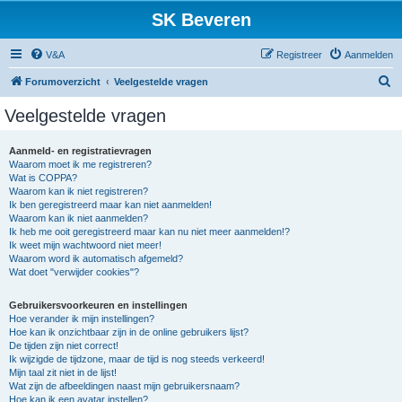
SK Beveren
V&A
Registreer
Aanmelden
Z
Forumoverzicht
Veelgestelde vragen
o
Veelgestelde vragen
e
k
Aanmeld- en registratievragen
Waarom moet ik me registreren?
Wat is COPPA?
Waarom kan ik niet registreren?
Ik ben geregistreerd maar kan niet aanmelden!
Waarom kan ik niet aanmelden?
Ik heb me ooit geregistreerd maar kan nu niet meer aanmelden!?
Ik weet mijn wachtwoord niet meer!
Waarom word ik automatisch afgemeld?
Wat doet "verwijder cookies"?
Gebruikersvoorkeuren en instellingen
Hoe verander ik mijn instellingen?
Hoe kan ik onzichtbaar zijn in de online gebruikers lijst?
De tijden zijn niet correct!
Ik wijzigde de tijdzone, maar de tijd is nog steeds verkeerd!
Mijn taal zit niet in de lijst!
Wat zijn de afbeeldingen naast mijn gebruikersnaam?
Hoe kan ik een avatar instellen?