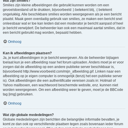
Wat zijn Smilies?
Smilies zijn kleine afbeeldingen die gebruikt kunnen worden om een
gevoelstoestand uit te drukken, bijvoorbeeld :) betekent blij, :( betekent
ongelukkig. Alle beschikbare smilies worden weergegeven als je een bericht
plaatst. Maak geen overdadig gebruik van smilies, ze maken een bericht snel
onleesbaar wat er toe kan leiden dat een moderator je bericht aanpast of heel
je bericht verwijdert. De beheerder kan ook een maximaal aantal smilies, dat in
een bericht gebruikt mag worden, bepaald hebben.
Omhoog
Kan ik afbeeldingen plaatsen?
Ja, je kunt afbeeldingen in je bericht weergeven. Als de beheerder bijlagen
toelaat kun je een afbeelding naar het forum uploaden. Anders moet je er voor
zorgen dat de afbeelding op een andere publieke server beschikbaar is,
bijvoorbeeld http://www.voorbeeld.com/mijn_afbeelding.gif. Linken naar een
afbeelding op je eigen computer is onmogelijk (tenzij het een publieke server
is). Ook afbeeldingen die een authentificatie vereisen zoals in: Hotmail of
Yahoo mailboxen, een wachtwoord beschermde website, enz. kunnen niet
worden weergegeven. Om een afbeelding weer te geven, moet je de BBCode
tag [img] gebruiken.
Omhoog
Wat zijn globale mededelingen?
Globale mededelingen zijn berichten die belangrijke informatie bevatten, je
komt ze dan ook op verschillende plaatsen tegen zoals bovenaan ieder forum