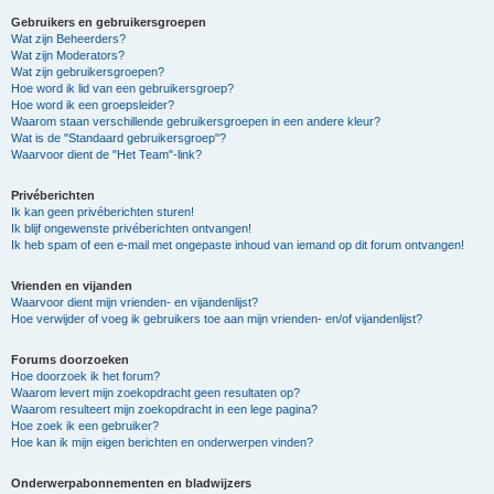
Gebruikers en gebruikersgroepen
Wat zijn Beheerders?
Wat zijn Moderators?
Wat zijn gebruikersgroepen?
Hoe word ik lid van een gebruikersgroep?
Hoe word ik een groepsleider?
Waarom staan verschillende gebruikersgroepen in een andere kleur?
Wat is de "Standaard gebruikersgroep"?
Waarvoor dient de "Het Team"-link?
Privéberichten
Ik kan geen privéberichten sturen!
Ik blijf ongewenste privéberichten ontvangen!
Ik heb spam of een e-mail met ongepaste inhoud van iemand op dit forum ontvangen!
Vrienden en vijanden
Waarvoor dient mijn vrienden- en vijandenlijst?
Hoe verwijder of voeg ik gebruikers toe aan mijn vrienden- en/of vijandenlijst?
Forums doorzoeken
Hoe doorzoek ik het forum?
Waarom levert mijn zoekopdracht geen resultaten op?
Waarom resulteert mijn zoekopdracht in een lege pagina?
Hoe zoek ik een gebruiker?
Hoe kan ik mijn eigen berichten en onderwerpen vinden?
Onderwerpabonnementen en bladwijzers