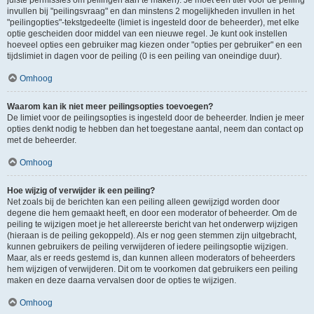
juiste permissies om peilingen aan te maken). Je moet een titel voor de peiling
invullen bij "peilingsvraag" en dan minstens 2 mogelijkheden invullen in het
"peilingopties"-tekstgedeelte (limiet is ingesteld door de beheerder), met elke
optie gescheiden door middel van een nieuwe regel. Je kunt ook instellen
hoeveel opties een gebruiker mag kiezen onder "opties per gebruiker" en een
tijdslimiet in dagen voor de peiling (0 is een peiling van oneindige duur).
Omhoog
Waarom kan ik niet meer peilingsopties toevoegen?
De limiet voor de peilingsopties is ingesteld door de beheerder. Indien je meer
opties denkt nodig te hebben dan het toegestane aantal, neem dan contact op
met de beheerder.
Omhoog
Hoe wijzig of verwijder ik een peiling?
Net zoals bij de berichten kan een peiling alleen gewijzigd worden door
degene die hem gemaakt heeft, en door een moderator of beheerder. Om de
peiling te wijzigen moet je het allereerste bericht van het onderwerp wijzigen
(hieraan is de peiling gekoppeld). Als er nog geen stemmen zijn uitgebracht,
kunnen gebruikers de peiling verwijderen of iedere peilingsoptie wijzigen.
Maar, als er reeds gestemd is, dan kunnen alleen moderators of beheerders
hem wijzigen of verwijderen. Dit om te voorkomen dat gebruikers een peiling
maken en deze daarna vervalsen door de opties te wijzigen.
Omhoog