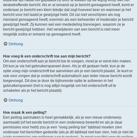
beperkte tijd nadat het geplaatst is) door te klikken op de
wijzig
knop van het
desbetreffende bericht. Als er al iemand op je bericht gereageerd heeft, komt er
onderaan je bericht een klein tekstje dat zegt hoeveel keer en wanneer je het
bericht voor het laatst je gewijzigd hebt. Dit zal niet verschijnen als nog
niemand gereageerd heeft, evenmin als een beheerder of moderator je bericht
gewijzigd heeft. Zij kunnen wel een mededeling toevoegen, waarom ze je
bericht gewijzigd hebben. Het verwijderen van een bericht is niet meer
mogelijk zodra er iemand op gereageerd heeft.
Omhoog
Hoe voeg ik een onderschrift toe aan mijn bericht?
Om een onderschrift aan je bericht toe te voegen, moet je er eerst één maken.
Dit kun je via het gebruikerspaneel doen. Als je dit gedaan hebt, kun je de
optie
voeg mijn onderschrift toe
aanvinken als je een bericht plaatst. Je kunt er
ook voor zorgen dat je onderschrift automatisch aan ieder nieuw bericht wordt
toegevoegd. Dit doe je door de bijhorende optie te activeren in het
gebruikerspaneel (het is nog altijd mogelijk om het onderschrift uit te
schakelen als je het bericht plaatst).
Omhoog
Hoe maak ik een peiling?
Een peiling aanmaken is heel gemakkelijk, als je een nieuw onderwerp
aanmaakt (of het eerste bericht in een onderwerp bewerkt en als je daar
permissies voor hebt) zou je een "voeg peiling toe" tabblad moeten zien
onderaan het berichten-gedeelte (als je dit tabblad niet kan zien, heb je niet de