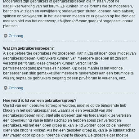
Moderators zijn gebruikers of gebruikersgroepen die in staan voor de
dagelijkse werking van het forum. Ze kunnen, in de forums die ze modereren,
berichten wijzigen en verwijderen; onderwerpen sluiten, openen, verplaatsen,
splitsen en verwijderen. In het algemeen moeten ze er gewoon op toe zien dat
mensen niet van het onderwerp afwijken (
off-topic
gaan) of ongepaste inhoud
plaatsen.
Omhoog
Wat zijn gebruikersgroepen?
Als de beheerder gebruikers wil groeperen, kan hij/zij dit doen door middel van
gebruikersgroepen. Gebruikers kunnen van meerdere groepen lid zijn (dit
verschilt per forum), deze groepen kunnen verschillende
permissies/toegangspermissies hebben. Op deze manier is het voor de
beheerder een stuk gemakkelijker meerdere moderators aan een forum toe te
wijzen, bepaalde gebruikers toegang tot een privéforum te verlenen, enz.
Omhoog
Hoe word ik lid van een gebruikersgroep?
Om lid van een gebruikersgroep te worden, moet je op de bijhorende link
klikken in het gebruikerspaneel, waarna je een overzicht van alle
gebruikersgroepen krijgt. Niet alle groepen zijn vrij toegankelijk, ze vereisen
een goedkeuring van je lidmaatschap en hebben soms zelf verborgen
gebruikers. Als het een open groep is, kan je lid worden door op de hiervoor
dienende knop te klikken. Als het een gesloten groep is, kan je je lidmaatschap
aanvragen door op de bijhorende knop te klikken. De groepsleider moet je