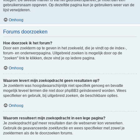
voegen. De tweede manier is via het gebruikerspaneel, je moet dan een
gebruikersnaam opgeven. Op dezelfde pagina kun je gebruikers weer van de
lijst verwijderen.
Omhoog
Forums doorzoeken
Hoe doorzoek ik het forum?
Door een zoekterm op te geven in het zoekveld, die je vindt op de index-,
forum- en onderwerppagina. Uitgebreid zoeken is mogelijk door op de
"zoeken" link te klikken, deze vind je op iedere pagina.
Omhoog
Waarom levert mijn zoekopdracht geen resultaten op?
Je zoekterm was hoogstwaarschijnlijk niet specifiek genoeg en bevatte
mogelijk teveel termen die niet door phpBB3 geïndexeerd worden. Wees
specifieker en gebruik, bij uitgebreid zoeken, de beschikbare opties.
Omhoog
Waarom resulteert mijn zoekopdracht in een lege pagina?
Je zoekopdracht gaf meer resultaten dan de webserver kon verwerken.
Gebruik de geavanceerde zoekfunctie en wees specifieker met zowel je
zoektermen als de te doorzoeken forums.