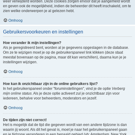
weer verwijderd worden. Deze cookies zorgen ervoor dat je aangemeld wordt
en geven ook de mogelijkheid, indien de beheerder dit heeft inschakeld, om te
zien welke onderwerpen je al gelezen hebt.
Omhoog
Gebruikersvoorkeuren en instellingen
Hoe verander ik mijn instellingen?
Als je geregistreerd bent, worden al je gegevens opgeslagen in de database.
Om ze te wijzigen moet je op de
gebruikerspaneel
link klikken (deze staat
meestal bovenaan op de pagina, maar dit kan verschillen), daarna kun je je
instellingen wijzigen.
Omhoog
Hoe kan ik onzichtbaar zijn in de online gebruikers lijst?
In het gebruikerspaneel onder "foruminstellingen", vind je de optie
Verberg
mijn online status
. Als je deze optie activeert zul je onzichtbaar zijn voor
iedereen, behalve voor beheerders, moderators en jezelf.
Omhoog
De tijden zijn niet correct!
Het is mogelijk dat de tijd die gegeven wordt van een andere tijdzone is dan
waarin jij woont. Als dit het geval is, moet je naar het gebruikerspaneel gaan
en je tijdzone veranderen in een bepaald gebied (vb: Amsterdam, New York,