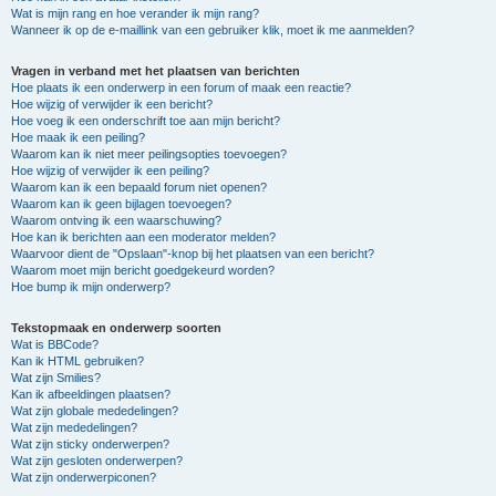
Wat is mijn rang en hoe verander ik mijn rang?
Wanneer ik op de e-maillink van een gebruiker klik, moet ik me aanmelden?
Vragen in verband met het plaatsen van berichten
Hoe plaats ik een onderwerp in een forum of maak een reactie?
Hoe wijzig of verwijder ik een bericht?
Hoe voeg ik een onderschrift toe aan mijn bericht?
Hoe maak ik een peiling?
Waarom kan ik niet meer peilingsopties toevoegen?
Hoe wijzig of verwijder ik een peiling?
Waarom kan ik een bepaald forum niet openen?
Waarom kan ik geen bijlagen toevoegen?
Waarom ontving ik een waarschuwing?
Hoe kan ik berichten aan een moderator melden?
Waarvoor dient de "Opslaan"-knop bij het plaatsen van een bericht?
Waarom moet mijn bericht goedgekeurd worden?
Hoe bump ik mijn onderwerp?
Tekstopmaak en onderwerp soorten
Wat is BBCode?
Kan ik HTML gebruiken?
Wat zijn Smilies?
Kan ik afbeeldingen plaatsen?
Wat zijn globale mededelingen?
Wat zijn mededelingen?
Wat zijn sticky onderwerpen?
Wat zijn gesloten onderwerpen?
Wat zijn onderwerpiconen?