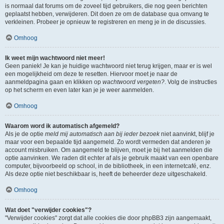
is normaal dat forums om de zoveel tijd gebruikers, die nog geen berichten
geplaatst hebben, verwijderen. Dit doen ze om de database qua omvang te
verkleinen. Probeer je opnieuw te registreren en meng je in de discussies.
Omhoog
Ik weet mijn wachtwoord niet meer!
Geen paniek! Je kan je huidige wachtwoord niet terug krijgen, maar er is wel
een mogelijkheid om deze te resetten. Hiervoor moet je naar de
aanmeldpagina gaan en klikken op
wachtwoord vergeten?
. Volg de instructies
op het scherm en even later kan je je weer aanmelden.
Omhoog
Waarom word ik automatisch afgemeld?
Als je de optie
meld mij automatisch aan bij ieder bezoek
niet aanvinkt, blijf je
maar voor een bepaalde tijd aangemeld. Zo wordt vermeden dat anderen je
account misbruiken. Om aangemeld te blijven, moet je bij het aanmelden die
optie aanvinken. We raden dit echter af als je gebruik maakt van een openbare
computer, bijvoorbeeld op school, in de bibliotheek, in een internetcafé, enz.
Als deze optie niet beschikbaar is, heeft de beheerder deze uitgeschakeld.
Omhoog
Wat doet "verwijder cookies"?
"Verwijder cookies" zorgt dat alle cookies die door phpBB3 zijn aangemaakt,