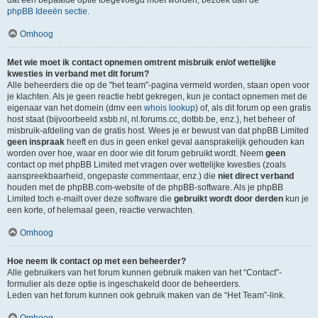
dat een bepaalde optie toegevoegd moet worden, bezoek dan de
phpBB Ideeën sectie
.
Omhoog
Met wie moet ik contact opnemen omtrent misbruik en/of wettelijke
kwesties in verband met dit forum?
Alle beheerders die op de "het team"-pagina vermeld worden, staan open voor
je klachten. Als je geen reactie hebt gekregen, kun je contact opnemen met de
eigenaar van het domein (dmv een
whois lookup
) of, als dit forum op een gratis
host staat (bijvoorbeeld xsbb.nl, nl.forums.cc, dotbb.be, enz.), het beheer of
misbruik-afdeling van de gratis host. Wees je er bewust van dat phpBB Limited
geen inspraak
heeft en dus in geen enkel geval aansprakelijk gehouden kan
worden over hoe, waar en door wie dit forum gebruikt wordt. Neem
geen
contact op met phpBB Limited met vragen over wettelijke kwesties (zoals
aanspreekbaarheid, ongepaste commentaar, enz.) die
niet direct verband
houden met de phpBB.com-website of de phpBB-software. Als je phpBB
Limited toch e-mailt over deze software die
gebruikt wordt door derden
kun je
een korte, of helemaal geen, reactie verwachten.
Omhoog
Hoe neem ik contact op met een beheerder?
Alle gebruikers van het forum kunnen gebruik maken van het “Contact”-
formulier als deze optie is ingeschakeld door de beheerders.
Leden van het forum kunnen ook gebruik maken van de “Het Team”-link.