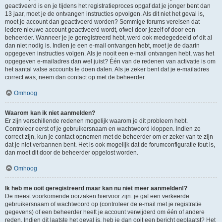
geactiveerd is en je tijdens het registratieproces opgaf dat je jonger bent dan
13 jaar, moet je de ontvangen instructies opvolgen. Als dit niet het geval is,
moet je account dan geactiveerd worden? Sommige forums vereisen dat
iedere nieuwe account geactiveerd wordt, ofwel door jezelf of door een
beheerder. Wanneer je je geregistreerd hebt, werd ook medegedeeld of dit al
dan niet nodig is. Indien je een e-mail ontvangen hebt, moet je de daarin
opgegeven instructies volgen. Als je nooit een e-mail ontvangen hebt, was het
opgegeven e-mailadres dan wel juist? Één van de redenen van activatie is om
het aantal valse accounts te doen dalen. Als je zeker bent dat je e-mailadres
correct was, neem dan contact op met de beheerder.
Omhoog
Waarom kan ik niet aanmelden?
Er zijn verschillende redenen mogelijk waarom je dit probleem hebt.
Controleer eerst of je gebruikersnaam en wachtwoord kloppen. Indien ze
correct zijn, kun je contact opnemen met de beheerder om er zeker van te zijn
dat je niet verbannen bent. Het is ook mogelijk dat de forumconfiguratie fout is,
dan moet dit door de beheerder opgelost worden.
Omhoog
Ik heb me ooit geregistreerd maar kan nu niet meer aanmelden!?
De meest voorkomende oorzaken hiervoor zijn: je gaf een verkeerde
gebruikersnaam of wachtwoord op (controleer de e-mail met je registratie
gegevens) of een beheerder heeft je account verwijderd om één of andere
reden. Indien dit laatste het geval is, heb je dan ooit een bericht geplaatst? Het