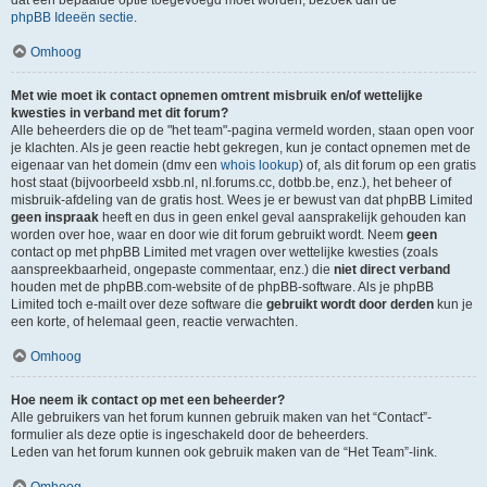
dat een bepaalde optie toegevoegd moet worden, bezoek dan de
phpBB Ideeën sectie
.
Omhoog
Met wie moet ik contact opnemen omtrent misbruik en/of wettelijke
kwesties in verband met dit forum?
Alle beheerders die op de "het team"-pagina vermeld worden, staan open voor
je klachten. Als je geen reactie hebt gekregen, kun je contact opnemen met de
eigenaar van het domein (dmv een
whois lookup
) of, als dit forum op een gratis
host staat (bijvoorbeeld xsbb.nl, nl.forums.cc, dotbb.be, enz.), het beheer of
misbruik-afdeling van de gratis host. Wees je er bewust van dat phpBB Limited
geen inspraak
heeft en dus in geen enkel geval aansprakelijk gehouden kan
worden over hoe, waar en door wie dit forum gebruikt wordt. Neem
geen
contact op met phpBB Limited met vragen over wettelijke kwesties (zoals
aanspreekbaarheid, ongepaste commentaar, enz.) die
niet direct verband
houden met de phpBB.com-website of de phpBB-software. Als je phpBB
Limited toch e-mailt over deze software die
gebruikt wordt door derden
kun je
een korte, of helemaal geen, reactie verwachten.
Omhoog
Hoe neem ik contact op met een beheerder?
Alle gebruikers van het forum kunnen gebruik maken van het “Contact”-
formulier als deze optie is ingeschakeld door de beheerders.
Leden van het forum kunnen ook gebruik maken van de “Het Team”-link.