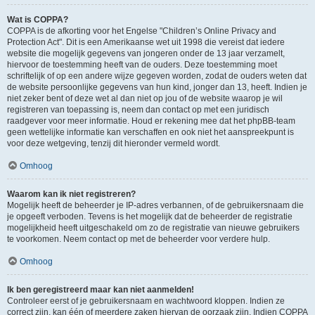
Wat is COPPA?
COPPA is de afkorting voor het Engelse "Children’s Online Privacy and
Protection Act". Dit is een Amerikaanse wet uit 1998 die vereist dat iedere
website die mogelijk gegevens van jongeren onder de 13 jaar verzamelt,
hiervoor de toestemming heeft van de ouders. Deze toestemming moet
schriftelijk of op een andere wijze gegeven worden, zodat de ouders weten dat
de website persoonlijke gegevens van hun kind, jonger dan 13, heeft. Indien je
niet zeker bent of deze wet al dan niet op jou of de website waarop je wil
registreren van toepassing is, neem dan contact op met een juridisch
raadgever voor meer informatie. Houd er rekening mee dat het phpBB-team
geen wettelijke informatie kan verschaffen en ook niet het aanspreekpunt is
voor deze wetgeving, tenzij dit hieronder vermeld wordt.
Omhoog
Waarom kan ik niet registreren?
Mogelijk heeft de beheerder je IP-adres verbannen, of de gebruikersnaam die
je opgeeft verboden. Tevens is het mogelijk dat de beheerder de registratie
mogelijkheid heeft uitgeschakeld om zo de registratie van nieuwe gebruikers
te voorkomen. Neem contact op met de beheerder voor verdere hulp.
Omhoog
Ik ben geregistreerd maar kan niet aanmelden!
Controleer eerst of je gebruikersnaam en wachtwoord kloppen. Indien ze
correct zijn, kan één of meerdere zaken hiervan de oorzaak zijn. Indien COPPA