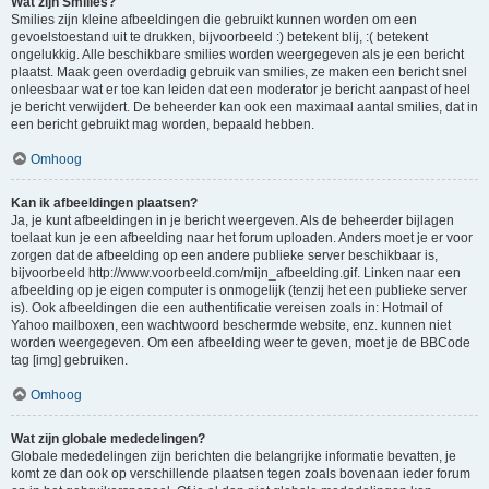
Wat zijn Smilies?
Smilies zijn kleine afbeeldingen die gebruikt kunnen worden om een
gevoelstoestand uit te drukken, bijvoorbeeld :) betekent blij, :( betekent
ongelukkig. Alle beschikbare smilies worden weergegeven als je een bericht
plaatst. Maak geen overdadig gebruik van smilies, ze maken een bericht snel
onleesbaar wat er toe kan leiden dat een moderator je bericht aanpast of heel
je bericht verwijdert. De beheerder kan ook een maximaal aantal smilies, dat in
een bericht gebruikt mag worden, bepaald hebben.
Omhoog
Kan ik afbeeldingen plaatsen?
Ja, je kunt afbeeldingen in je bericht weergeven. Als de beheerder bijlagen
toelaat kun je een afbeelding naar het forum uploaden. Anders moet je er voor
zorgen dat de afbeelding op een andere publieke server beschikbaar is,
bijvoorbeeld http://www.voorbeeld.com/mijn_afbeelding.gif. Linken naar een
afbeelding op je eigen computer is onmogelijk (tenzij het een publieke server
is). Ook afbeeldingen die een authentificatie vereisen zoals in: Hotmail of
Yahoo mailboxen, een wachtwoord beschermde website, enz. kunnen niet
worden weergegeven. Om een afbeelding weer te geven, moet je de BBCode
tag [img] gebruiken.
Omhoog
Wat zijn globale mededelingen?
Globale mededelingen zijn berichten die belangrijke informatie bevatten, je
komt ze dan ook op verschillende plaatsen tegen zoals bovenaan ieder forum