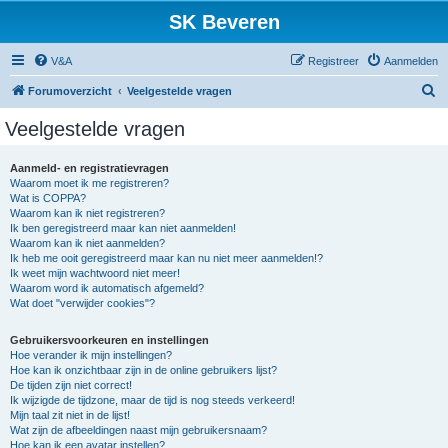
SK Beveren
V&A
Registreer
Aanmelden
Z
Forumoverzicht
Veelgestelde vragen
o
Veelgestelde vragen
e
k
Aanmeld- en registratievragen
Waarom moet ik me registreren?
Wat is COPPA?
Waarom kan ik niet registreren?
Ik ben geregistreerd maar kan niet aanmelden!
Waarom kan ik niet aanmelden?
Ik heb me ooit geregistreerd maar kan nu niet meer aanmelden!?
Ik weet mijn wachtwoord niet meer!
Waarom word ik automatisch afgemeld?
Wat doet "verwijder cookies"?
Gebruikersvoorkeuren en instellingen
Hoe verander ik mijn instellingen?
Hoe kan ik onzichtbaar zijn in de online gebruikers lijst?
De tijden zijn niet correct!
Ik wijzigde de tijdzone, maar de tijd is nog steeds verkeerd!
Mijn taal zit niet in de lijst!
Wat zijn de afbeeldingen naast mijn gebruikersnaam?
Hoe kan ik een avatar instellen?