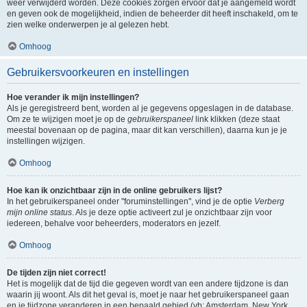
weer verwijderd worden. Deze cookies zorgen ervoor dat je aangemeld wordt
en geven ook de mogelijkheid, indien de beheerder dit heeft inschakeld, om te
zien welke onderwerpen je al gelezen hebt.
Omhoog
Gebruikersvoorkeuren en instellingen
Hoe verander ik mijn instellingen?
Als je geregistreerd bent, worden al je gegevens opgeslagen in de database.
Om ze te wijzigen moet je op de
gebruikerspaneel
link klikken (deze staat
meestal bovenaan op de pagina, maar dit kan verschillen), daarna kun je je
instellingen wijzigen.
Omhoog
Hoe kan ik onzichtbaar zijn in de online gebruikers lijst?
In het gebruikerspaneel onder "foruminstellingen", vind je de optie
Verberg
mijn online status
. Als je deze optie activeert zul je onzichtbaar zijn voor
iedereen, behalve voor beheerders, moderators en jezelf.
Omhoog
De tijden zijn niet correct!
Het is mogelijk dat de tijd die gegeven wordt van een andere tijdzone is dan
waarin jij woont. Als dit het geval is, moet je naar het gebruikerspaneel gaan
en je tijdzone veranderen in een bepaald gebied (vb: Amsterdam, New York,