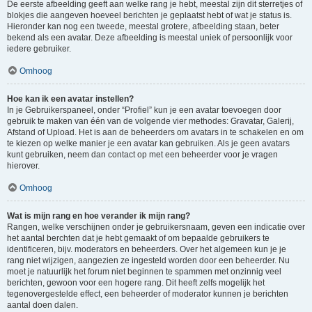
De eerste afbeelding geeft aan welke rang je hebt, meestal zijn dit sterretjes of
blokjes die aangeven hoeveel berichten je geplaatst hebt of wat je status is.
Hieronder kan nog een tweede, meestal grotere, afbeelding staan, beter
bekend als een avatar. Deze afbeelding is meestal uniek of persoonlijk voor
iedere gebruiker.
Omhoog
Hoe kan ik een avatar instellen?
In je Gebruikerspaneel, onder “Profiel” kun je een avatar toevoegen door
gebruik te maken van één van de volgende vier methodes: Gravatar, Galerij,
Afstand of Upload. Het is aan de beheerders om avatars in te schakelen en om
te kiezen op welke manier je een avatar kan gebruiken. Als je geen avatars
kunt gebruiken, neem dan contact op met een beheerder voor je vragen
hierover.
Omhoog
Wat is mijn rang en hoe verander ik mijn rang?
Rangen, welke verschijnen onder je gebruikersnaam, geven een indicatie over
het aantal berchten dat je hebt gemaakt of om bepaalde gebruikers te
identificeren, bijv. moderators en beheerders. Over het algemeen kun je je
rang niet wijzigen, aangezien ze ingesteld worden door een beheerder. Nu
moet je natuurlijk het forum niet beginnen te spammen met onzinnig veel
berichten, gewoon voor een hogere rang. Dit heeft zelfs mogelijk het
tegenovergestelde effect, een beheerder of moderator kunnen je berichten
aantal doen dalen.