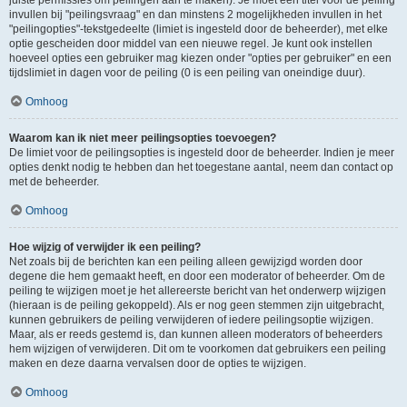
juiste permissies om peilingen aan te maken). Je moet een titel voor de peiling
invullen bij "peilingsvraag" en dan minstens 2 mogelijkheden invullen in het
"peilingopties"-tekstgedeelte (limiet is ingesteld door de beheerder), met elke
optie gescheiden door middel van een nieuwe regel. Je kunt ook instellen
hoeveel opties een gebruiker mag kiezen onder "opties per gebruiker" en een
tijdslimiet in dagen voor de peiling (0 is een peiling van oneindige duur).
Omhoog
Waarom kan ik niet meer peilingsopties toevoegen?
De limiet voor de peilingsopties is ingesteld door de beheerder. Indien je meer
opties denkt nodig te hebben dan het toegestane aantal, neem dan contact op
met de beheerder.
Omhoog
Hoe wijzig of verwijder ik een peiling?
Net zoals bij de berichten kan een peiling alleen gewijzigd worden door
degene die hem gemaakt heeft, en door een moderator of beheerder. Om de
peiling te wijzigen moet je het allereerste bericht van het onderwerp wijzigen
(hieraan is de peiling gekoppeld). Als er nog geen stemmen zijn uitgebracht,
kunnen gebruikers de peiling verwijderen of iedere peilingsoptie wijzigen.
Maar, als er reeds gestemd is, dan kunnen alleen moderators of beheerders
hem wijzigen of verwijderen. Dit om te voorkomen dat gebruikers een peiling
maken en deze daarna vervalsen door de opties te wijzigen.
Omhoog