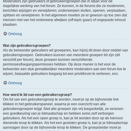
Moderators zijn gebruikers of gebruikersgroepen die in staan voor de
dagelijkse werking van het forum. Ze kunnen, in de forums die ze modereren,
berichten wijzigen en verwijderen; onderwerpen sluiten, openen, verplaatsen,
splitsen en verwijderen. In het algemeen moeten ze er gewoon op toe zien dat
mensen niet van het onderwerp afwijken (
off-topic
gaan) of ongepaste inhoud
plaatsen.
Omhoog
Wat zijn gebruikersgroepen?
Als de beheerder gebruikers wil groeperen, kan hij/zij dit doen door middel van
gebruikersgroepen. Gebruikers kunnen van meerdere groepen lid zijn (dit
verschilt per forum), deze groepen kunnen verschillende
permissies/toegangspermissies hebben. Op deze manier is het voor de
beheerder een stuk gemakkelijker meerdere moderators aan een forum toe te
wijzen, bepaalde gebruikers toegang tot een privéforum te verlenen, enz.
Omhoog
Hoe word ik lid van een gebruikersgroep?
Om lid van een gebruikersgroep te worden, moet je op de bijhorende link
klikken in het gebruikerspaneel, waarna je een overzicht van alle
gebruikersgroepen krijgt. Niet alle groepen zijn vrij toegankelijk, ze vereisen
een goedkeuring van je lidmaatschap en hebben soms zelf verborgen
gebruikers. Als het een open groep is, kan je lid worden door op de hiervoor
dienende knop te klikken. Als het een gesloten groep is, kan je je lidmaatschap
aanvragen door op de bijhorende knop te klikken. De groepsleider moet je