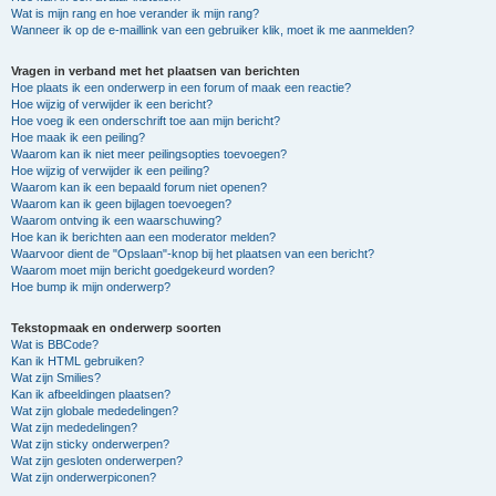
Wat is mijn rang en hoe verander ik mijn rang?
Wanneer ik op de e-maillink van een gebruiker klik, moet ik me aanmelden?
Vragen in verband met het plaatsen van berichten
Hoe plaats ik een onderwerp in een forum of maak een reactie?
Hoe wijzig of verwijder ik een bericht?
Hoe voeg ik een onderschrift toe aan mijn bericht?
Hoe maak ik een peiling?
Waarom kan ik niet meer peilingsopties toevoegen?
Hoe wijzig of verwijder ik een peiling?
Waarom kan ik een bepaald forum niet openen?
Waarom kan ik geen bijlagen toevoegen?
Waarom ontving ik een waarschuwing?
Hoe kan ik berichten aan een moderator melden?
Waarvoor dient de "Opslaan"-knop bij het plaatsen van een bericht?
Waarom moet mijn bericht goedgekeurd worden?
Hoe bump ik mijn onderwerp?
Tekstopmaak en onderwerp soorten
Wat is BBCode?
Kan ik HTML gebruiken?
Wat zijn Smilies?
Kan ik afbeeldingen plaatsen?
Wat zijn globale mededelingen?
Wat zijn mededelingen?
Wat zijn sticky onderwerpen?
Wat zijn gesloten onderwerpen?
Wat zijn onderwerpiconen?