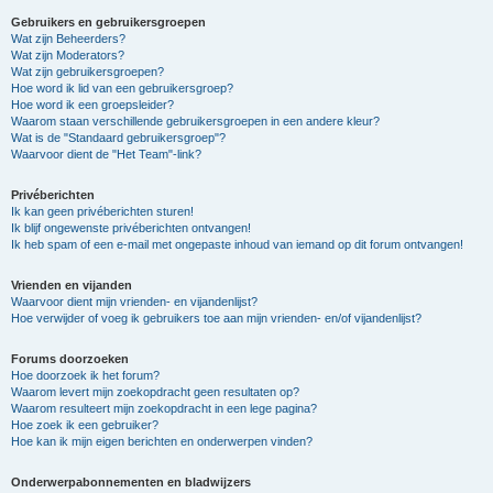
Gebruikers en gebruikersgroepen
Wat zijn Beheerders?
Wat zijn Moderators?
Wat zijn gebruikersgroepen?
Hoe word ik lid van een gebruikersgroep?
Hoe word ik een groepsleider?
Waarom staan verschillende gebruikersgroepen in een andere kleur?
Wat is de "Standaard gebruikersgroep"?
Waarvoor dient de "Het Team"-link?
Privéberichten
Ik kan geen privéberichten sturen!
Ik blijf ongewenste privéberichten ontvangen!
Ik heb spam of een e-mail met ongepaste inhoud van iemand op dit forum ontvangen!
Vrienden en vijanden
Waarvoor dient mijn vrienden- en vijandenlijst?
Hoe verwijder of voeg ik gebruikers toe aan mijn vrienden- en/of vijandenlijst?
Forums doorzoeken
Hoe doorzoek ik het forum?
Waarom levert mijn zoekopdracht geen resultaten op?
Waarom resulteert mijn zoekopdracht in een lege pagina?
Hoe zoek ik een gebruiker?
Hoe kan ik mijn eigen berichten en onderwerpen vinden?
Onderwerpabonnementen en bladwijzers