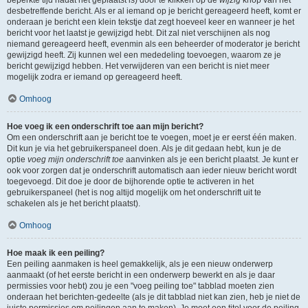
beperkte tijd nadat het geplaatst is) door te klikken op de
wijzig
knop van het
desbetreffende bericht. Als er al iemand op je bericht gereageerd heeft, komt er
onderaan je bericht een klein tekstje dat zegt hoeveel keer en wanneer je het
bericht voor het laatst je gewijzigd hebt. Dit zal niet verschijnen als nog
niemand gereageerd heeft, evenmin als een beheerder of moderator je bericht
gewijzigd heeft. Zij kunnen wel een mededeling toevoegen, waarom ze je
bericht gewijzigd hebben. Het verwijderen van een bericht is niet meer
mogelijk zodra er iemand op gereageerd heeft.
Omhoog
Hoe voeg ik een onderschrift toe aan mijn bericht?
Om een onderschrift aan je bericht toe te voegen, moet je er eerst één maken.
Dit kun je via het gebruikerspaneel doen. Als je dit gedaan hebt, kun je de
optie
voeg mijn onderschrift toe
aanvinken als je een bericht plaatst. Je kunt er
ook voor zorgen dat je onderschrift automatisch aan ieder nieuw bericht wordt
toegevoegd. Dit doe je door de bijhorende optie te activeren in het
gebruikerspaneel (het is nog altijd mogelijk om het onderschrift uit te
schakelen als je het bericht plaatst).
Omhoog
Hoe maak ik een peiling?
Een peiling aanmaken is heel gemakkelijk, als je een nieuw onderwerp
aanmaakt (of het eerste bericht in een onderwerp bewerkt en als je daar
permissies voor hebt) zou je een "voeg peiling toe" tabblad moeten zien
onderaan het berichten-gedeelte (als je dit tabblad niet kan zien, heb je niet de