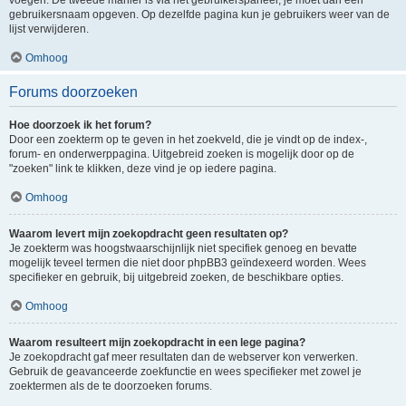
voegen. De tweede manier is via het gebruikerspaneel, je moet dan een
gebruikersnaam opgeven. Op dezelfde pagina kun je gebruikers weer van de
lijst verwijderen.
Omhoog
Forums doorzoeken
Hoe doorzoek ik het forum?
Door een zoekterm op te geven in het zoekveld, die je vindt op de index-,
forum- en onderwerppagina. Uitgebreid zoeken is mogelijk door op de
"zoeken" link te klikken, deze vind je op iedere pagina.
Omhoog
Waarom levert mijn zoekopdracht geen resultaten op?
Je zoekterm was hoogstwaarschijnlijk niet specifiek genoeg en bevatte
mogelijk teveel termen die niet door phpBB3 geïndexeerd worden. Wees
specifieker en gebruik, bij uitgebreid zoeken, de beschikbare opties.
Omhoog
Waarom resulteert mijn zoekopdracht in een lege pagina?
Je zoekopdracht gaf meer resultaten dan de webserver kon verwerken.
Gebruik de geavanceerde zoekfunctie en wees specifieker met zowel je
zoektermen als de te doorzoeken forums.