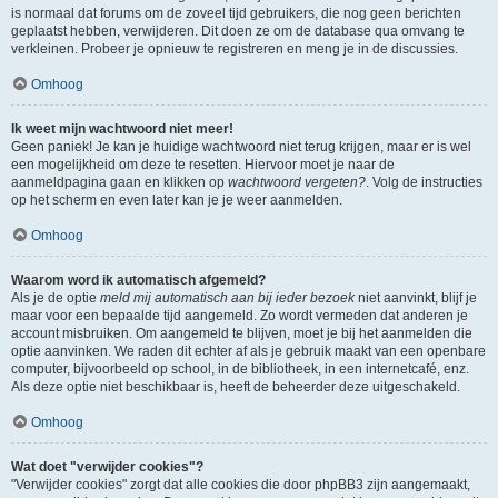
is normaal dat forums om de zoveel tijd gebruikers, die nog geen berichten
geplaatst hebben, verwijderen. Dit doen ze om de database qua omvang te
verkleinen. Probeer je opnieuw te registreren en meng je in de discussies.
Omhoog
Ik weet mijn wachtwoord niet meer!
Geen paniek! Je kan je huidige wachtwoord niet terug krijgen, maar er is wel
een mogelijkheid om deze te resetten. Hiervoor moet je naar de
aanmeldpagina gaan en klikken op
wachtwoord vergeten?
. Volg de instructies
op het scherm en even later kan je je weer aanmelden.
Omhoog
Waarom word ik automatisch afgemeld?
Als je de optie
meld mij automatisch aan bij ieder bezoek
niet aanvinkt, blijf je
maar voor een bepaalde tijd aangemeld. Zo wordt vermeden dat anderen je
account misbruiken. Om aangemeld te blijven, moet je bij het aanmelden die
optie aanvinken. We raden dit echter af als je gebruik maakt van een openbare
computer, bijvoorbeeld op school, in de bibliotheek, in een internetcafé, enz.
Als deze optie niet beschikbaar is, heeft de beheerder deze uitgeschakeld.
Omhoog
Wat doet "verwijder cookies"?
"Verwijder cookies" zorgt dat alle cookies die door phpBB3 zijn aangemaakt,