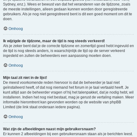
Sydney, enz.). Wees er bewust van dat het veranderen van de tijdzone, zoals
de meeste instellingen, alleen gedaan kunnen worden door geregistreerde
gebruikers. Als je nog niet geregistreerd bent is dit een goed moment om dit te
doen.
Omhoog
Ik wijzigde de tijdzone, maar de tijd is nog steeds verkeerd!
Als je zeker bent dat je de correcte tijdzone en zomertijd goed hebt ingevuld en
de tijd is nog steeds anders, is waarschijnlijk de tijd op de server verkeerd
ingesteld en zullen de beheerders een aanpassing moeten doen.
Omhoog
Mijn taal zit niet in de lijst!
De meest voorkomende reden hiervoor is dat de beheerder je taal niet
geïnstalleerd heeft, of dat nog niemand het forum in je taal vertaald heeft. Je
kunt altijd aan de beheerder vragen of hij het talenpakket, dat je nodig hebt, wil
installeren. Indien het nog niet bestaat, mag je gerust de vertaling maken. Meer
informatie hieromtrent kan gevonden worden op de website van phpBB
Limited (de link staat onderaan iedere pagina).
Omhoog
Wat zijn de afbeeldingen naast mijn gebruikersnaam?
Er kunnen 2 afbeeldingen bij een gebruikersnaam staan als je berichten leest.