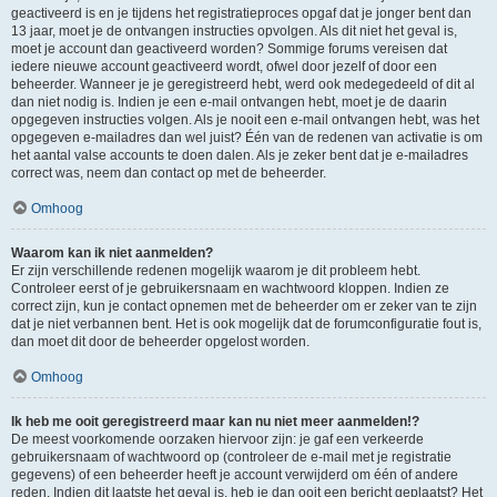
geactiveerd is en je tijdens het registratieproces opgaf dat je jonger bent dan
13 jaar, moet je de ontvangen instructies opvolgen. Als dit niet het geval is,
moet je account dan geactiveerd worden? Sommige forums vereisen dat
iedere nieuwe account geactiveerd wordt, ofwel door jezelf of door een
beheerder. Wanneer je je geregistreerd hebt, werd ook medegedeeld of dit al
dan niet nodig is. Indien je een e-mail ontvangen hebt, moet je de daarin
opgegeven instructies volgen. Als je nooit een e-mail ontvangen hebt, was het
opgegeven e-mailadres dan wel juist? Één van de redenen van activatie is om
het aantal valse accounts te doen dalen. Als je zeker bent dat je e-mailadres
correct was, neem dan contact op met de beheerder.
Omhoog
Waarom kan ik niet aanmelden?
Er zijn verschillende redenen mogelijk waarom je dit probleem hebt.
Controleer eerst of je gebruikersnaam en wachtwoord kloppen. Indien ze
correct zijn, kun je contact opnemen met de beheerder om er zeker van te zijn
dat je niet verbannen bent. Het is ook mogelijk dat de forumconfiguratie fout is,
dan moet dit door de beheerder opgelost worden.
Omhoog
Ik heb me ooit geregistreerd maar kan nu niet meer aanmelden!?
De meest voorkomende oorzaken hiervoor zijn: je gaf een verkeerde
gebruikersnaam of wachtwoord op (controleer de e-mail met je registratie
gegevens) of een beheerder heeft je account verwijderd om één of andere
reden. Indien dit laatste het geval is, heb je dan ooit een bericht geplaatst? Het