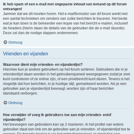
Ik heb spam of een e-mail met ongepaste inhoud van iemand op dit forum
ontvangen!
Jammer dat we dit moeten horen. Het e-mailformulier van dit forum werkt met
een aantal technieken om zenders van zulke berichten te traceren. Het beste
wat je kan doen is de beheerder een kopie van het bericht e-mailen, inclusief
de headers (hierin staan de details van de gebruiker die de e-mail stuurde).
Deze zal dan de nodige stappen ondernemen.
Omhoog
Vrienden en vijanden
Waarvoor dient mijn vrienden- en vijandenlijst?
Hiermee kun je andere gebruikers op het forum sorteren. Gebruikers die in je
vriendenlijst staan worden in het gebruikerspaneel weergegeven zodat je snel
kunt controleren of ze online zijn, of een privébericht kunt sturen. Tevens is het
mogelijk dat hun berichten, in je huidige stijl, gemarkeerd worden. Als je een
gebruiker aan je vijandenlijst toevoegt, worden zijn of haar berichten
standaard verborgen.
Omhoog
Hoe verwijder of voeg ik gebruikers toe aan mijn vrienden- en/of
vijandenlijst?
Het toevoegen van gebruikers kan op 2 manieren. In het profiel van iedere
gebruiker staat een link om de gebruiker aan je vrienden- of vijandenlijst toe te