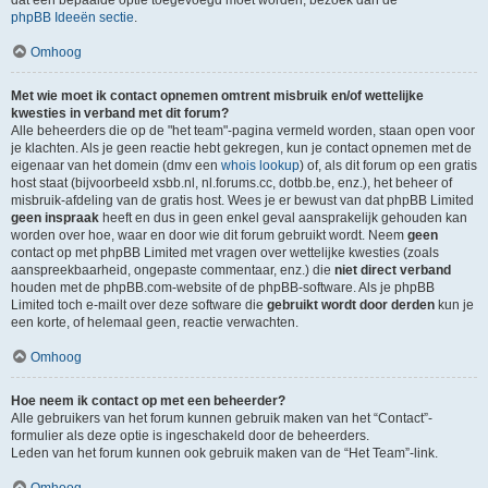
dat een bepaalde optie toegevoegd moet worden, bezoek dan de
phpBB Ideeën sectie
.
Omhoog
Met wie moet ik contact opnemen omtrent misbruik en/of wettelijke
kwesties in verband met dit forum?
Alle beheerders die op de "het team"-pagina vermeld worden, staan open voor
je klachten. Als je geen reactie hebt gekregen, kun je contact opnemen met de
eigenaar van het domein (dmv een
whois lookup
) of, als dit forum op een gratis
host staat (bijvoorbeeld xsbb.nl, nl.forums.cc, dotbb.be, enz.), het beheer of
misbruik-afdeling van de gratis host. Wees je er bewust van dat phpBB Limited
geen inspraak
heeft en dus in geen enkel geval aansprakelijk gehouden kan
worden over hoe, waar en door wie dit forum gebruikt wordt. Neem
geen
contact op met phpBB Limited met vragen over wettelijke kwesties (zoals
aanspreekbaarheid, ongepaste commentaar, enz.) die
niet direct verband
houden met de phpBB.com-website of de phpBB-software. Als je phpBB
Limited toch e-mailt over deze software die
gebruikt wordt door derden
kun je
een korte, of helemaal geen, reactie verwachten.
Omhoog
Hoe neem ik contact op met een beheerder?
Alle gebruikers van het forum kunnen gebruik maken van het “Contact”-
formulier als deze optie is ingeschakeld door de beheerders.
Leden van het forum kunnen ook gebruik maken van de “Het Team”-link.