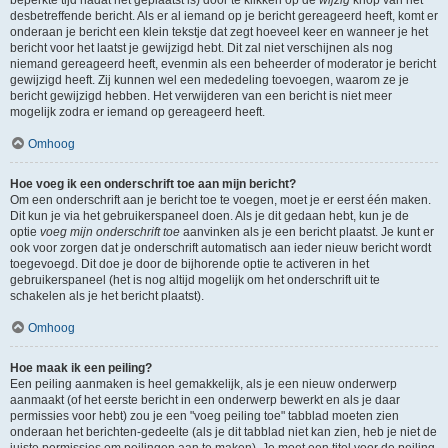
beperkte tijd nadat het geplaatst is) door te klikken op de
wijzig
knop van het
desbetreffende bericht. Als er al iemand op je bericht gereageerd heeft, komt er
onderaan je bericht een klein tekstje dat zegt hoeveel keer en wanneer je het
bericht voor het laatst je gewijzigd hebt. Dit zal niet verschijnen als nog
niemand gereageerd heeft, evenmin als een beheerder of moderator je bericht
gewijzigd heeft. Zij kunnen wel een mededeling toevoegen, waarom ze je
bericht gewijzigd hebben. Het verwijderen van een bericht is niet meer
mogelijk zodra er iemand op gereageerd heeft.
Omhoog
Hoe voeg ik een onderschrift toe aan mijn bericht?
Om een onderschrift aan je bericht toe te voegen, moet je er eerst één maken.
Dit kun je via het gebruikerspaneel doen. Als je dit gedaan hebt, kun je de
optie
voeg mijn onderschrift toe
aanvinken als je een bericht plaatst. Je kunt er
ook voor zorgen dat je onderschrift automatisch aan ieder nieuw bericht wordt
toegevoegd. Dit doe je door de bijhorende optie te activeren in het
gebruikerspaneel (het is nog altijd mogelijk om het onderschrift uit te
schakelen als je het bericht plaatst).
Omhoog
Hoe maak ik een peiling?
Een peiling aanmaken is heel gemakkelijk, als je een nieuw onderwerp
aanmaakt (of het eerste bericht in een onderwerp bewerkt en als je daar
permissies voor hebt) zou je een "voeg peiling toe" tabblad moeten zien
onderaan het berichten-gedeelte (als je dit tabblad niet kan zien, heb je niet de