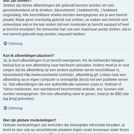
Wat zijn Smilies?
Smilies zijn kleine afbeeldingen die gebruikt kunnen worden om een
gevoelstoestand uit te drukken, bijvoorbeeld :) betekent blij, :( betekent
ongelukkig. Alle beschikbare smilies worden weergegeven als je een bericht
plaatst. Maak geen overdadig gebruik van smilies, ze maken een bericht snel
onleesbaar wat er toe kan leiden dat een moderator je bericht aanpast of heel
je bericht verwijdert. De beheerder kan ook een maximaal aantal smilies, dat in
een bericht gebruikt mag worden, bepaald hebben.
Omhoog
Kan ik afbeeldingen plaatsen?
Ja, je kunt afbeeldingen in je bericht weergeven. Als de beheerder bijlagen
toelaat kun je een afbeelding naar het forum uploaden. Anders moet je er voor
zorgen dat de afbeelding op een andere publieke server beschikbaar is,
bijvoorbeeld http://www.voorbeeld.com/mijn_afbeelding.gif. Linken naar een
afbeelding op je eigen computer is onmogelijk (tenzij het een publieke server
is). Ook afbeeldingen die een authentificatie vereisen zoals in: Hotmail of
Yahoo mailboxen, een wachtwoord beschermde website, enz. kunnen niet
worden weergegeven. Om een afbeelding weer te geven, moet je de BBCode
tag [img] gebruiken.
Omhoog
Wat zijn globale mededelingen?
Globale mededelingen zijn berichten die belangrijke informatie bevatten, je
komt ze dan ook op verschillende plaatsen tegen zoals bovenaan ieder forum