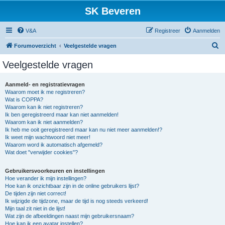
SK Beveren
V&A
Registreer
Aanmelden
Z
Forumoverzicht
Veelgestelde vragen
o
Veelgestelde vragen
e
k
Aanmeld- en registratievragen
Waarom moet ik me registreren?
Wat is COPPA?
Waarom kan ik niet registreren?
Ik ben geregistreerd maar kan niet aanmelden!
Waarom kan ik niet aanmelden?
Ik heb me ooit geregistreerd maar kan nu niet meer aanmelden!?
Ik weet mijn wachtwoord niet meer!
Waarom word ik automatisch afgemeld?
Wat doet "verwijder cookies"?
Gebruikersvoorkeuren en instellingen
Hoe verander ik mijn instellingen?
Hoe kan ik onzichtbaar zijn in de online gebruikers lijst?
De tijden zijn niet correct!
Ik wijzigde de tijdzone, maar de tijd is nog steeds verkeerd!
Mijn taal zit niet in de lijst!
Wat zijn de afbeeldingen naast mijn gebruikersnaam?
Hoe kan ik een avatar instellen?