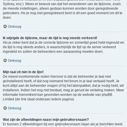
Sydney, enz.). Wees er bewust van dat het veranderen van de tijdzone, zoals
de meeste instellingen, alleen gedaan kunnen worden door geregistreerde
gebruikers. Als je nog niet geregistreerd bent is dit een goed moment om dit te
doen.
Omhoog
Ik wijzigde de tijdzone, maar de tijd is nog steeds verkeerd!
Als je zeker bent dat je de correcte tijdzone en zomertijd goed hebt ingevuld en
de tijd is nog steeds anders, is waarschijnlijk de tijd op de server verkeerd
ingesteld en zullen de beheerders een aanpassing moeten doen.
Omhoog
Mijn taal zit niet in de lijst!
De meest voorkomende reden hiervoor is dat de beheerder je taal niet
geïnstalleerd heeft, of dat nog niemand het forum in je taal vertaald heeft. Je
kunt altijd aan de beheerder vragen of hij het talenpakket, dat je nodig hebt, wil
installeren. Indien het nog niet bestaat, mag je gerust de vertaling maken. Meer
informatie hieromtrent kan gevonden worden op de website van phpBB
Limited (de link staat onderaan iedere pagina).
Omhoog
Wat zijn de afbeeldingen naast mijn gebruikersnaam?
Er kunnen 2 afbeeldingen bij een gebruikersnaam staan als je berichten leest.