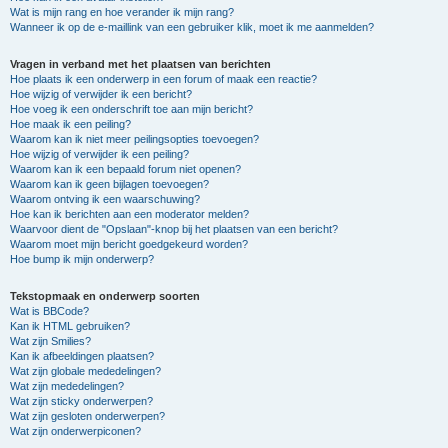
Wat is mijn rang en hoe verander ik mijn rang?
Wanneer ik op de e-maillink van een gebruiker klik, moet ik me aanmelden?
Vragen in verband met het plaatsen van berichten
Hoe plaats ik een onderwerp in een forum of maak een reactie?
Hoe wijzig of verwijder ik een bericht?
Hoe voeg ik een onderschrift toe aan mijn bericht?
Hoe maak ik een peiling?
Waarom kan ik niet meer peilingsopties toevoegen?
Hoe wijzig of verwijder ik een peiling?
Waarom kan ik een bepaald forum niet openen?
Waarom kan ik geen bijlagen toevoegen?
Waarom ontving ik een waarschuwing?
Hoe kan ik berichten aan een moderator melden?
Waarvoor dient de "Opslaan"-knop bij het plaatsen van een bericht?
Waarom moet mijn bericht goedgekeurd worden?
Hoe bump ik mijn onderwerp?
Tekstopmaak en onderwerp soorten
Wat is BBCode?
Kan ik HTML gebruiken?
Wat zijn Smilies?
Kan ik afbeeldingen plaatsen?
Wat zijn globale mededelingen?
Wat zijn mededelingen?
Wat zijn sticky onderwerpen?
Wat zijn gesloten onderwerpen?
Wat zijn onderwerpiconen?