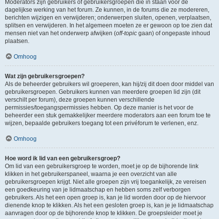
Moderators zijn gebruikers of gebruikersgroepen die in staan voor de
dagelijkse werking van het forum. Ze kunnen, in de forums die ze modereren,
berichten wijzigen en verwijderen; onderwerpen sluiten, openen, verplaatsen,
splitsen en verwijderen. In het algemeen moeten ze er gewoon op toe zien dat
mensen niet van het onderwerp afwijken (
off-topic
gaan) of ongepaste inhoud
plaatsen.
Omhoog
Wat zijn gebruikersgroepen?
Als de beheerder gebruikers wil groeperen, kan hij/zij dit doen door middel van
gebruikersgroepen. Gebruikers kunnen van meerdere groepen lid zijn (dit
verschilt per forum), deze groepen kunnen verschillende
permissies/toegangspermissies hebben. Op deze manier is het voor de
beheerder een stuk gemakkelijker meerdere moderators aan een forum toe te
wijzen, bepaalde gebruikers toegang tot een privéforum te verlenen, enz.
Omhoog
Hoe word ik lid van een gebruikersgroep?
Om lid van een gebruikersgroep te worden, moet je op de bijhorende link
klikken in het gebruikerspaneel, waarna je een overzicht van alle
gebruikersgroepen krijgt. Niet alle groepen zijn vrij toegankelijk, ze vereisen
een goedkeuring van je lidmaatschap en hebben soms zelf verborgen
gebruikers. Als het een open groep is, kan je lid worden door op de hiervoor
dienende knop te klikken. Als het een gesloten groep is, kan je je lidmaatschap
aanvragen door op de bijhorende knop te klikken. De groepsleider moet je