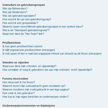
Gebruikers en gebruikersgroepen
Wat zijn Beheerders?
Wat zijn Moderators?
Wat zijn gebruikersgroepen?
Hoe word ik lid van een gebruikersgroep?
Hoe word ik een groepsleider?
Waarom staan verschillende gebruikersgroepen in een andere kleur?
Wat is de "Standaard gebruikersgroep"?
Waarvoor dient de "Het Team"-link?
Privéberichten
Ik kan geen privéberichten sturen!
Ik blijf ongewenste privéberichten ontvangen!
Ik heb spam of een e-mail met ongepaste inhoud van iemand op dit forum ontvangen!
Vrienden en vijanden
Waarvoor dient mijn vrienden- en vijandenlijst?
Hoe verwijder of voeg ik gebruikers toe aan mijn vrienden- en/of vijandenlijst?
Forums doorzoeken
Hoe doorzoek ik het forum?
Waarom levert mijn zoekopdracht geen resultaten op?
Waarom resulteert mijn zoekopdracht in een lege pagina?
Hoe zoek ik een gebruiker?
Hoe kan ik mijn eigen berichten en onderwerpen vinden?
Onderwerpabonnementen en bladwijzers