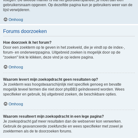
voegen. De tweede manier is via het gebruikerspaneel, je moet dan een
gebruikersnaam opgeven. Op dezelfde pagina kun je gebruikers weer van de
lijst verwijderen.
Omhoog
Forums doorzoeken
Hoe doorzoek ik het forum?
Door een zoekterm op te geven in het zoekveld, die je vindt op de index-,
forum- en onderwerppagina. Uitgebreid zoeken is mogelijk door op de
"zoeken" link te klikken, deze vind je op iedere pagina.
Omhoog
Waarom levert mijn zoekopdracht geen resultaten op?
Je zoekterm was hoogstwaarschijnlijk niet specifiek genoeg en bevatte
mogelijk teveel termen die niet door phpBB3 geïndexeerd worden. Wees
specifieker en gebruik, bij uitgebreid zoeken, de beschikbare opties.
Omhoog
Waarom resulteert mijn zoekopdracht in een lege pagina?
Je zoekopdracht gaf meer resultaten dan de webserver kon verwerken.
Gebruik de geavanceerde zoekfunctie en wees specifieker met zowel je
zoektermen als de te doorzoeken forums.