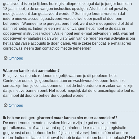
geactiveerd is en je tijdens het registratieproces opgaf dat je jonger bent dan
13 jaar, moet je de ontvangen instructies opvolgen. Als dit niet het geval is,
moet je account dan geactiveerd worden? Sommige forums vereisen dat
iedere nieuwe account geactiveerd wordt, ofwel door jezelf of door een
beheerder. Wanneer je je geregistreerd hebt, werd ook medegedeeld of dit al
dan niet nodig is. Indien je een e-mail ontvangen hebt, moet je de daarin
opgegeven instructies volgen. Als je nooit een e-mail ontvangen hebt, was het
opgegeven e-mailadres dan wel juist? Één van de redenen van activatie is om
het aantal valse accounts te doen dalen. Als je zeker bent dat je e-mailadres
correct was, neem dan contact op met de beheerder.
Omhoog
Waarom kan ik niet aanmelden?
Er zijn verschillende redenen mogelijk waarom je dit probleem hebt.
Controleer eerst of je gebruikersnaam en wachtwoord kloppen. Indien ze
correct zijn, kun je contact opnemen met de beheerder om er zeker van te zijn
dat je niet verbannen bent. Het is ook mogelijk dat de forumconfiguratie fout is,
dan moet dit door de beheerder opgelost worden.
Omhoog
Ik heb me ooit geregistreerd maar kan nu niet meer aanmelden!?
De meest voorkomende oorzaken hiervoor zijn: je gaf een verkeerde
gebruikersnaam of wachtwoord op (controleer de e-mail met je registratie
gegevens) of een beheerder heeft je account verwijderd om één of andere
reden. Indien dit laatste het geval is, heb je dan ooit een bericht geplaatst? Het