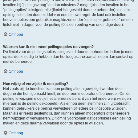
juiste permissies om peilingen aan te maken). Je moet een titel voor de peiling
invullen bij "peilingsvraag" en dan minstens 2 mogelijkheden invullen in het
"peilingopties"-tekstgedeelte (limiet is ingesteld door de beheerder), met elke
optie gescheiden door middel van een nieuwe regel. Je kunt ook instellen
hoeveel opties een gebruiker mag kiezen onder "opties per gebruiker" en een
tijdslimiet in dagen voor de peiling (0 is een peiling van oneindige duur).
Omhoog
Waarom kan ik niet meer peilingsopties toevoegen?
De limiet voor de peilingsopties is ingesteld door de beheerder. Indien je meer
opties denkt nodig te hebben dan het toegestane aantal, neem dan contact op
met de beheerder.
Omhoog
Hoe wijzig of verwijder ik een peiling?
Net zoals bij de berichten kan een peiling alleen gewijzigd worden door
degene die hem gemaakt heeft, en door een moderator of beheerder. Om de
peiling te wijzigen moet je het allereerste bericht van het onderwerp wijzigen
(hieraan is de peiling gekoppeld). Als er nog geen stemmen zijn uitgebracht,
kunnen gebruikers de peiling verwijderen of iedere peilingsoptie wijzigen.
Maar, als er reeds gestemd is, dan kunnen alleen moderators of beheerders
hem wijzigen of verwijderen. Dit om te voorkomen dat gebruikers een peiling
maken en deze daarna vervalsen door de opties te wijzigen.
Omhoog