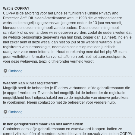
Wat is COPPA?
COPPA is de afkorting voor het Engelse "Children’s Online Privacy and
Protection Act". Dit is een Amerikaanse wet uit 1998 die vereist dat iedere
website die mogelijk gegevens van jongeren onder de 13 jaar verzamelt,
hiervoor de toestemming heeft van de ouders. Deze toestemming moet
schriftelijk of op een andere wijze gegeven worden, zodat de ouders weten dat
de website persoonlijke gegevens van hun kind, jonger dan 13, heeft. Indien je
niet zeker bent of deze wet al dan niet op jou of de website waarop je wil
registreren van toepassing is, neem dan contact op met een juridisch
raadgever voor meer informatie. Houd er rekening mee dat het phpBB-team
geen wettelijke informatie kan verschaffen en ook niet het aanspreekpunt is
voor deze wetgeving, tenzij dit hieronder vermeld wordt.
Omhoog
Waarom kan ik niet registreren?
Mogelijk heeft de beheerder je IP-adres verbannen, of de gebruikersnaam die
je opgeeft verboden. Tevens is het mogelijk dat de beheerder de registratie
mogelijkheid heeft uitgeschakeld om zo de registratie van nieuwe gebruikers
te voorkomen. Neem contact op met de beheerder voor verdere hulp.
Omhoog
Ik ben geregistreerd maar kan niet aanmelden!
Controleer eerst of je gebruikersnaam en wachtwoord kloppen. Indien ze
correct zijn, kan één of meerdere zaken hiervan de oorzaak zijn. Indien COPPA