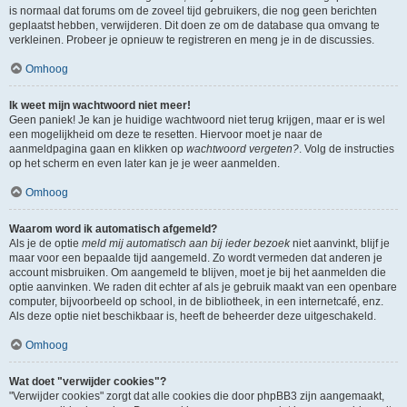
is normaal dat forums om de zoveel tijd gebruikers, die nog geen berichten
geplaatst hebben, verwijderen. Dit doen ze om de database qua omvang te
verkleinen. Probeer je opnieuw te registreren en meng je in de discussies.
Omhoog
Ik weet mijn wachtwoord niet meer!
Geen paniek! Je kan je huidige wachtwoord niet terug krijgen, maar er is wel
een mogelijkheid om deze te resetten. Hiervoor moet je naar de
aanmeldpagina gaan en klikken op
wachtwoord vergeten?
. Volg de instructies
op het scherm en even later kan je je weer aanmelden.
Omhoog
Waarom word ik automatisch afgemeld?
Als je de optie
meld mij automatisch aan bij ieder bezoek
niet aanvinkt, blijf je
maar voor een bepaalde tijd aangemeld. Zo wordt vermeden dat anderen je
account misbruiken. Om aangemeld te blijven, moet je bij het aanmelden die
optie aanvinken. We raden dit echter af als je gebruik maakt van een openbare
computer, bijvoorbeeld op school, in de bibliotheek, in een internetcafé, enz.
Als deze optie niet beschikbaar is, heeft de beheerder deze uitgeschakeld.
Omhoog
Wat doet "verwijder cookies"?
"Verwijder cookies" zorgt dat alle cookies die door phpBB3 zijn aangemaakt,