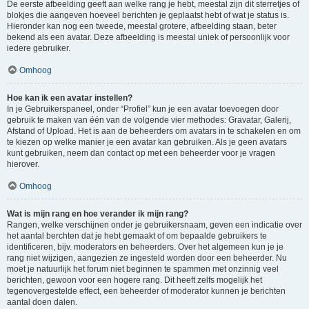
De eerste afbeelding geeft aan welke rang je hebt, meestal zijn dit sterretjes of
blokjes die aangeven hoeveel berichten je geplaatst hebt of wat je status is.
Hieronder kan nog een tweede, meestal grotere, afbeelding staan, beter
bekend als een avatar. Deze afbeelding is meestal uniek of persoonlijk voor
iedere gebruiker.
Omhoog
Hoe kan ik een avatar instellen?
In je Gebruikerspaneel, onder “Profiel” kun je een avatar toevoegen door
gebruik te maken van één van de volgende vier methodes: Gravatar, Galerij,
Afstand of Upload. Het is aan de beheerders om avatars in te schakelen en om
te kiezen op welke manier je een avatar kan gebruiken. Als je geen avatars
kunt gebruiken, neem dan contact op met een beheerder voor je vragen
hierover.
Omhoog
Wat is mijn rang en hoe verander ik mijn rang?
Rangen, welke verschijnen onder je gebruikersnaam, geven een indicatie over
het aantal berchten dat je hebt gemaakt of om bepaalde gebruikers te
identificeren, bijv. moderators en beheerders. Over het algemeen kun je je
rang niet wijzigen, aangezien ze ingesteld worden door een beheerder. Nu
moet je natuurlijk het forum niet beginnen te spammen met onzinnig veel
berichten, gewoon voor een hogere rang. Dit heeft zelfs mogelijk het
tegenovergestelde effect, een beheerder of moderator kunnen je berichten
aantal doen dalen.