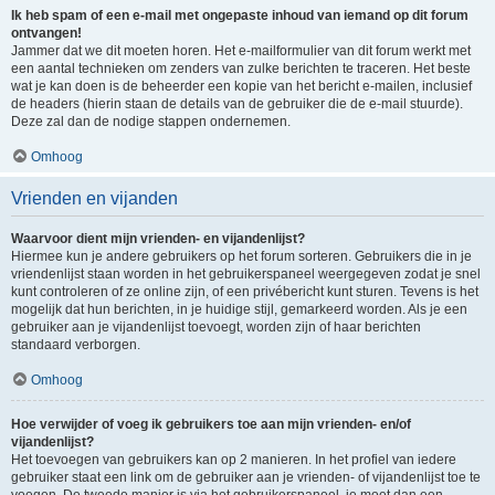
Ik heb spam of een e-mail met ongepaste inhoud van iemand op dit forum
ontvangen!
Jammer dat we dit moeten horen. Het e-mailformulier van dit forum werkt met
een aantal technieken om zenders van zulke berichten te traceren. Het beste
wat je kan doen is de beheerder een kopie van het bericht e-mailen, inclusief
de headers (hierin staan de details van de gebruiker die de e-mail stuurde).
Deze zal dan de nodige stappen ondernemen.
Omhoog
Vrienden en vijanden
Waarvoor dient mijn vrienden- en vijandenlijst?
Hiermee kun je andere gebruikers op het forum sorteren. Gebruikers die in je
vriendenlijst staan worden in het gebruikerspaneel weergegeven zodat je snel
kunt controleren of ze online zijn, of een privébericht kunt sturen. Tevens is het
mogelijk dat hun berichten, in je huidige stijl, gemarkeerd worden. Als je een
gebruiker aan je vijandenlijst toevoegt, worden zijn of haar berichten
standaard verborgen.
Omhoog
Hoe verwijder of voeg ik gebruikers toe aan mijn vrienden- en/of
vijandenlijst?
Het toevoegen van gebruikers kan op 2 manieren. In het profiel van iedere
gebruiker staat een link om de gebruiker aan je vrienden- of vijandenlijst toe te