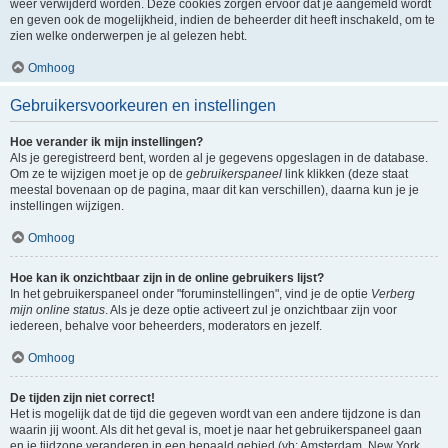
weer verwijderd worden. Deze cookies zorgen ervoor dat je aangemeld wordt
en geven ook de mogelijkheid, indien de beheerder dit heeft inschakeld, om te
zien welke onderwerpen je al gelezen hebt.
Omhoog
Gebruikersvoorkeuren en instellingen
Hoe verander ik mijn instellingen?
Als je geregistreerd bent, worden al je gegevens opgeslagen in de database.
Om ze te wijzigen moet je op de
gebruikerspaneel
link klikken (deze staat
meestal bovenaan op de pagina, maar dit kan verschillen), daarna kun je je
instellingen wijzigen.
Omhoog
Hoe kan ik onzichtbaar zijn in de online gebruikers lijst?
In het gebruikerspaneel onder "foruminstellingen", vind je de optie
Verberg
mijn online status
. Als je deze optie activeert zul je onzichtbaar zijn voor
iedereen, behalve voor beheerders, moderators en jezelf.
Omhoog
De tijden zijn niet correct!
Het is mogelijk dat de tijd die gegeven wordt van een andere tijdzone is dan
waarin jij woont. Als dit het geval is, moet je naar het gebruikerspaneel gaan
en je tijdzone veranderen in een bepaald gebied (vb: Amsterdam, New York,