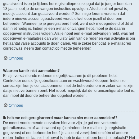
geactiveerd is en je tijdens het registratieproces opgaf dat je jonger bent dan
13 jaar, moet je de ontvangen instructies opvolgen. Als dit niet het geval is,
moet je account dan geactiveerd worden? Sommige forums vereisen dat
iedere nieuwe account geactiveerd wordt, ofwel door jezelf of door een
beheerder. Wanneer je je geregistreerd hebt, werd ook medegedeeld of dit al
dan niet nodig is. Indien je een e-mail ontvangen hebt, moet je de daarin
opgegeven instructies volgen. Als je nooit een e-mail ontvangen hebt, was het
opgegeven e-mailadres dan wel juist? Één van de redenen van activatie is om
het aantal valse accounts te doen dalen. Als je zeker bent dat je e-mailadres
correct was, neem dan contact op met de beheerder.
Omhoog
Waarom kan ik niet aanmelden?
Er zijn verschillende redenen mogelijk waarom je dit probleem hebt.
Controleer eerst of je gebruikersnaam en wachtwoord kloppen. Indien ze
correct zijn, kun je contact opnemen met de beheerder om er zeker van te zijn
dat je niet verbannen bent. Het is ook mogelijk dat de forumconfiguratie fout is,
dan moet dit door de beheerder opgelost worden.
Omhoog
Ik heb me ooit geregistreerd maar kan nu niet meer aanmelden!?
De meest voorkomende oorzaken hiervoor zijn: je gaf een verkeerde
gebruikersnaam of wachtwoord op (controleer de e-mail met je registratie
gegevens) of een beheerder heeft je account verwijderd om één of andere
reden. Indien dit laatste het geval is, heb je dan ooit een bericht geplaatst? Het