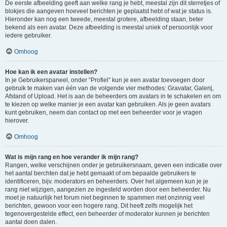
De eerste afbeelding geeft aan welke rang je hebt, meestal zijn dit sterretjes of
blokjes die aangeven hoeveel berichten je geplaatst hebt of wat je status is.
Hieronder kan nog een tweede, meestal grotere, afbeelding staan, beter
bekend als een avatar. Deze afbeelding is meestal uniek of persoonlijk voor
iedere gebruiker.
Omhoog
Hoe kan ik een avatar instellen?
In je Gebruikerspaneel, onder “Profiel” kun je een avatar toevoegen door
gebruik te maken van één van de volgende vier methodes: Gravatar, Galerij,
Afstand of Upload. Het is aan de beheerders om avatars in te schakelen en om
te kiezen op welke manier je een avatar kan gebruiken. Als je geen avatars
kunt gebruiken, neem dan contact op met een beheerder voor je vragen
hierover.
Omhoog
Wat is mijn rang en hoe verander ik mijn rang?
Rangen, welke verschijnen onder je gebruikersnaam, geven een indicatie over
het aantal berchten dat je hebt gemaakt of om bepaalde gebruikers te
identificeren, bijv. moderators en beheerders. Over het algemeen kun je je
rang niet wijzigen, aangezien ze ingesteld worden door een beheerder. Nu
moet je natuurlijk het forum niet beginnen te spammen met onzinnig veel
berichten, gewoon voor een hogere rang. Dit heeft zelfs mogelijk het
tegenovergestelde effect, een beheerder of moderator kunnen je berichten
aantal doen dalen.