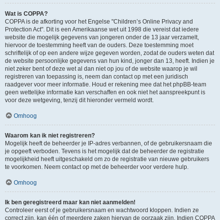
Wat is COPPA?
COPPA is de afkorting voor het Engelse "Children’s Online Privacy and
Protection Act". Dit is een Amerikaanse wet uit 1998 die vereist dat iedere
website die mogelijk gegevens van jongeren onder de 13 jaar verzamelt,
hiervoor de toestemming heeft van de ouders. Deze toestemming moet
schriftelijk of op een andere wijze gegeven worden, zodat de ouders weten dat
de website persoonlijke gegevens van hun kind, jonger dan 13, heeft. Indien je
niet zeker bent of deze wet al dan niet op jou of de website waarop je wil
registreren van toepassing is, neem dan contact op met een juridisch
raadgever voor meer informatie. Houd er rekening mee dat het phpBB-team
geen wettelijke informatie kan verschaffen en ook niet het aanspreekpunt is
voor deze wetgeving, tenzij dit hieronder vermeld wordt.
Omhoog
Waarom kan ik niet registreren?
Mogelijk heeft de beheerder je IP-adres verbannen, of de gebruikersnaam die
je opgeeft verboden. Tevens is het mogelijk dat de beheerder de registratie
mogelijkheid heeft uitgeschakeld om zo de registratie van nieuwe gebruikers
te voorkomen. Neem contact op met de beheerder voor verdere hulp.
Omhoog
Ik ben geregistreerd maar kan niet aanmelden!
Controleer eerst of je gebruikersnaam en wachtwoord kloppen. Indien ze
correct zijn, kan één of meerdere zaken hiervan de oorzaak zijn. Indien COPPA