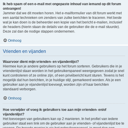
Ik heb spam of een e-mail met ongepaste inhoud van iemand op dit forum
ontvangen!
Jammer dat we dit moeten horen. Het e-mailformulier van dit forum werkt met
een aantal technieken om zenders van zulke berichten te traceren. Het beste
wat je kan doen is de beheerder een kopie van het bericht e-mailen, inclusief
de headers (hierin staan de details van de gebruiker die de e-mail stuurde).
Deze zal dan de nodige stappen ondernemen.
Omhoog
Vrienden en vijanden
Waarvoor dient mijn vrienden- en vijandenlijst?
Hiermee kun je andere gebruikers op het forum sorteren. Gebruikers die in je
vriendenlijst staan worden in het gebruikerspaneel weergegeven zodat je snel
kunt controleren of ze online zijn, of een privébericht kunt sturen. Tevens is het
mogelijk dat hun berichten, in je huidige stijl, gemarkeerd worden. Als je een
gebruiker aan je vijandenlijst toevoegt, worden zijn of haar berichten
standaard verborgen.
Omhoog
Hoe verwijder of voeg ik gebruikers toe aan mijn vrienden- en/of
vijandenlijst?
Het toevoegen van gebruikers kan op 2 manieren. In het profiel van iedere
gebruiker staat een link om de gebruiker aan je vrienden- of vijandenlijst toe te