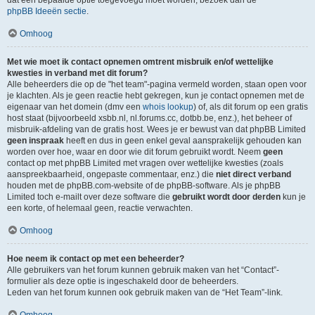
dat een bepaalde optie toegevoegd moet worden, bezoek dan de
phpBB Ideeën sectie
.
Omhoog
Met wie moet ik contact opnemen omtrent misbruik en/of wettelijke
kwesties in verband met dit forum?
Alle beheerders die op de "het team"-pagina vermeld worden, staan open voor
je klachten. Als je geen reactie hebt gekregen, kun je contact opnemen met de
eigenaar van het domein (dmv een
whois lookup
) of, als dit forum op een gratis
host staat (bijvoorbeeld xsbb.nl, nl.forums.cc, dotbb.be, enz.), het beheer of
misbruik-afdeling van de gratis host. Wees je er bewust van dat phpBB Limited
geen inspraak
heeft en dus in geen enkel geval aansprakelijk gehouden kan
worden over hoe, waar en door wie dit forum gebruikt wordt. Neem
geen
contact op met phpBB Limited met vragen over wettelijke kwesties (zoals
aanspreekbaarheid, ongepaste commentaar, enz.) die
niet direct verband
houden met de phpBB.com-website of de phpBB-software. Als je phpBB
Limited toch e-mailt over deze software die
gebruikt wordt door derden
kun je
een korte, of helemaal geen, reactie verwachten.
Omhoog
Hoe neem ik contact op met een beheerder?
Alle gebruikers van het forum kunnen gebruik maken van het “Contact”-
formulier als deze optie is ingeschakeld door de beheerders.
Leden van het forum kunnen ook gebruik maken van de “Het Team”-link.