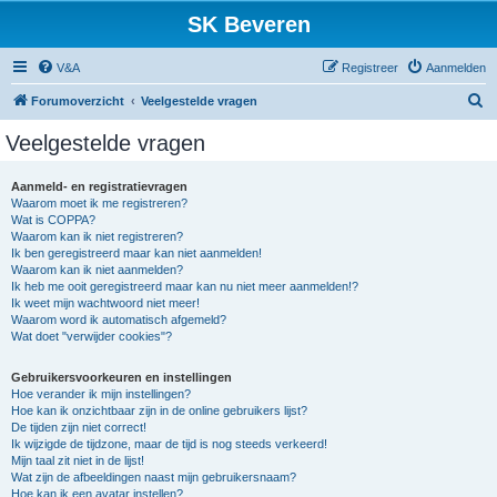
SK Beveren
V&A
Registreer
Aanmelden
Z
Forumoverzicht
Veelgestelde vragen
o
Veelgestelde vragen
e
k
Aanmeld- en registratievragen
Waarom moet ik me registreren?
Wat is COPPA?
Waarom kan ik niet registreren?
Ik ben geregistreerd maar kan niet aanmelden!
Waarom kan ik niet aanmelden?
Ik heb me ooit geregistreerd maar kan nu niet meer aanmelden!?
Ik weet mijn wachtwoord niet meer!
Waarom word ik automatisch afgemeld?
Wat doet "verwijder cookies"?
Gebruikersvoorkeuren en instellingen
Hoe verander ik mijn instellingen?
Hoe kan ik onzichtbaar zijn in de online gebruikers lijst?
De tijden zijn niet correct!
Ik wijzigde de tijdzone, maar de tijd is nog steeds verkeerd!
Mijn taal zit niet in de lijst!
Wat zijn de afbeeldingen naast mijn gebruikersnaam?
Hoe kan ik een avatar instellen?