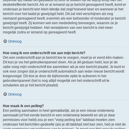
beperkte tijd nadat het geplaatst is) door te klikken op de
wijzig
knop van het
desbetreffende bericht. Als er al iemand op je bericht gereageerd heeft, komt er
onderaan je bericht een klein tekstje dat zegt hoeveel keer en wanneer je het
bericht voor het laatst je gewijzigd hebt. Dit zal niet verschijnen als nog
niemand gereageerd heeft, evenmin als een beheerder of moderator je bericht
gewijzigd heeft. Zij kunnen wel een mededeling toevoegen, waarom ze je
bericht gewijzigd hebben. Het verwijderen van een bericht is niet meer
mogelijk zodra er iemand op gereageerd heeft.
Omhoog
Hoe voeg ik een onderschrift toe aan mijn bericht?
Om een onderschrift aan je bericht toe te voegen, moet je er eerst één maken.
Dit kun je via het gebruikerspaneel doen. Als je dit gedaan hebt, kun je de
optie
voeg mijn onderschrift toe
aanvinken als je een bericht plaatst. Je kunt er
ook voor zorgen dat je onderschrift automatisch aan ieder nieuw bericht wordt
toegevoegd. Dit doe je door de bijhorende optie te activeren in het
gebruikerspaneel (het is nog altijd mogelijk om het onderschrift uit te
schakelen als je het bericht plaatst).
Omhoog
Hoe maak ik een peiling?
Een peiling aanmaken is heel gemakkelijk, als je een nieuw onderwerp
aanmaakt (of het eerste bericht in een onderwerp bewerkt en als je daar
permissies voor hebt) zou je een "voeg peiling toe" tabblad moeten zien
onderaan het berichten-gedeelte (als je dit tabblad niet kan zien, heb je niet de