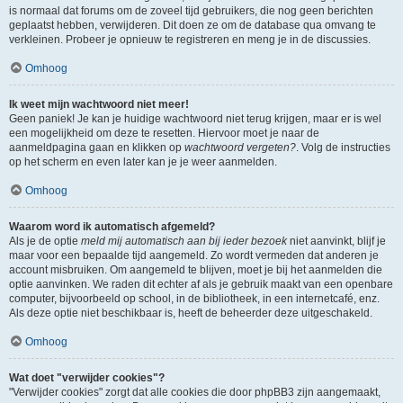
is normaal dat forums om de zoveel tijd gebruikers, die nog geen berichten
geplaatst hebben, verwijderen. Dit doen ze om de database qua omvang te
verkleinen. Probeer je opnieuw te registreren en meng je in de discussies.
Omhoog
Ik weet mijn wachtwoord niet meer!
Geen paniek! Je kan je huidige wachtwoord niet terug krijgen, maar er is wel
een mogelijkheid om deze te resetten. Hiervoor moet je naar de
aanmeldpagina gaan en klikken op
wachtwoord vergeten?
. Volg de instructies
op het scherm en even later kan je je weer aanmelden.
Omhoog
Waarom word ik automatisch afgemeld?
Als je de optie
meld mij automatisch aan bij ieder bezoek
niet aanvinkt, blijf je
maar voor een bepaalde tijd aangemeld. Zo wordt vermeden dat anderen je
account misbruiken. Om aangemeld te blijven, moet je bij het aanmelden die
optie aanvinken. We raden dit echter af als je gebruik maakt van een openbare
computer, bijvoorbeeld op school, in de bibliotheek, in een internetcafé, enz.
Als deze optie niet beschikbaar is, heeft de beheerder deze uitgeschakeld.
Omhoog
Wat doet "verwijder cookies"?
"Verwijder cookies" zorgt dat alle cookies die door phpBB3 zijn aangemaakt,