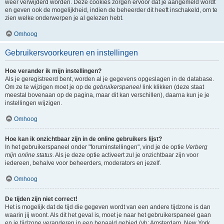
weer verwijderd worden. Deze cookies zorgen ervoor dat je aangemeld wordt
en geven ook de mogelijkheid, indien de beheerder dit heeft inschakeld, om te
zien welke onderwerpen je al gelezen hebt.
Omhoog
Gebruikersvoorkeuren en instellingen
Hoe verander ik mijn instellingen?
Als je geregistreerd bent, worden al je gegevens opgeslagen in de database.
Om ze te wijzigen moet je op de
gebruikerspaneel
link klikken (deze staat
meestal bovenaan op de pagina, maar dit kan verschillen), daarna kun je je
instellingen wijzigen.
Omhoog
Hoe kan ik onzichtbaar zijn in de online gebruikers lijst?
In het gebruikerspaneel onder "foruminstellingen", vind je de optie
Verberg
mijn online status
. Als je deze optie activeert zul je onzichtbaar zijn voor
iedereen, behalve voor beheerders, moderators en jezelf.
Omhoog
De tijden zijn niet correct!
Het is mogelijk dat de tijd die gegeven wordt van een andere tijdzone is dan
waarin jij woont. Als dit het geval is, moet je naar het gebruikerspaneel gaan
en je tijdzone veranderen in een bepaald gebied (vb: Amsterdam, New York,