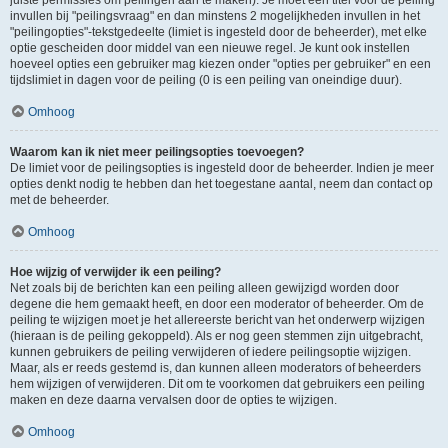
juiste permissies om peilingen aan te maken). Je moet een titel voor de peiling
invullen bij "peilingsvraag" en dan minstens 2 mogelijkheden invullen in het
"peilingopties"-tekstgedeelte (limiet is ingesteld door de beheerder), met elke
optie gescheiden door middel van een nieuwe regel. Je kunt ook instellen
hoeveel opties een gebruiker mag kiezen onder "opties per gebruiker" en een
tijdslimiet in dagen voor de peiling (0 is een peiling van oneindige duur).
Omhoog
Waarom kan ik niet meer peilingsopties toevoegen?
De limiet voor de peilingsopties is ingesteld door de beheerder. Indien je meer
opties denkt nodig te hebben dan het toegestane aantal, neem dan contact op
met de beheerder.
Omhoog
Hoe wijzig of verwijder ik een peiling?
Net zoals bij de berichten kan een peiling alleen gewijzigd worden door
degene die hem gemaakt heeft, en door een moderator of beheerder. Om de
peiling te wijzigen moet je het allereerste bericht van het onderwerp wijzigen
(hieraan is de peiling gekoppeld). Als er nog geen stemmen zijn uitgebracht,
kunnen gebruikers de peiling verwijderen of iedere peilingsoptie wijzigen.
Maar, als er reeds gestemd is, dan kunnen alleen moderators of beheerders
hem wijzigen of verwijderen. Dit om te voorkomen dat gebruikers een peiling
maken en deze daarna vervalsen door de opties te wijzigen.
Omhoog