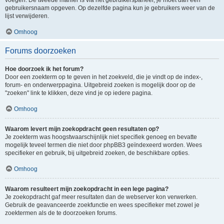
voegen. De tweede manier is via het gebruikerspaneel, je moet dan een
gebruikersnaam opgeven. Op dezelfde pagina kun je gebruikers weer van de
lijst verwijderen.
Omhoog
Forums doorzoeken
Hoe doorzoek ik het forum?
Door een zoekterm op te geven in het zoekveld, die je vindt op de index-,
forum- en onderwerppagina. Uitgebreid zoeken is mogelijk door op de
"zoeken" link te klikken, deze vind je op iedere pagina.
Omhoog
Waarom levert mijn zoekopdracht geen resultaten op?
Je zoekterm was hoogstwaarschijnlijk niet specifiek genoeg en bevatte
mogelijk teveel termen die niet door phpBB3 geïndexeerd worden. Wees
specifieker en gebruik, bij uitgebreid zoeken, de beschikbare opties.
Omhoog
Waarom resulteert mijn zoekopdracht in een lege pagina?
Je zoekopdracht gaf meer resultaten dan de webserver kon verwerken.
Gebruik de geavanceerde zoekfunctie en wees specifieker met zowel je
zoektermen als de te doorzoeken forums.