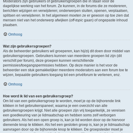
Moderators zijn gebruikers of gebruikersgroepen die in staan voor de
dagelijkse werking van het forum. Ze kunnen, in de forums die ze modereren,
berichten wijzigen en verwijderen; onderwerpen sluiten, openen, verplaatsen,
splitsen en verwijderen. In het algemeen moeten ze er gewoon op toe zien dat
mensen niet van het onderwerp afwijken (
off-topic
gaan) of ongepaste inhoud
plaatsen.
Omhoog
Wat zijn gebruikersgroepen?
Als de beheerder gebruikers wil groeperen, kan hij/zij dit doen door middel van
gebruikersgroepen. Gebruikers kunnen van meerdere groepen lid zijn (dit
verschilt per forum), deze groepen kunnen verschillende
permissies/toegangspermissies hebben. Op deze manier is het voor de
beheerder een stuk gemakkelijker meerdere moderators aan een forum toe te
wijzen, bepaalde gebruikers toegang tot een privéforum te verlenen, enz.
Omhoog
Hoe word ik lid van een gebruikersgroep?
Om lid van een gebruikersgroep te worden, moet je op de bijhorende link
klikken in het gebruikerspaneel, waarna je een overzicht van alle
gebruikersgroepen krijgt. Niet alle groepen zijn vrij toegankelijk, ze vereisen
een goedkeuring van je lidmaatschap en hebben soms zelf verborgen
gebruikers. Als het een open groep is, kan je lid worden door op de hiervoor
dienende knop te klikken. Als het een gesloten groep is, kan je je lidmaatschap
aanvragen door op de bijhorende knop te klikken. De groepsleider moet je