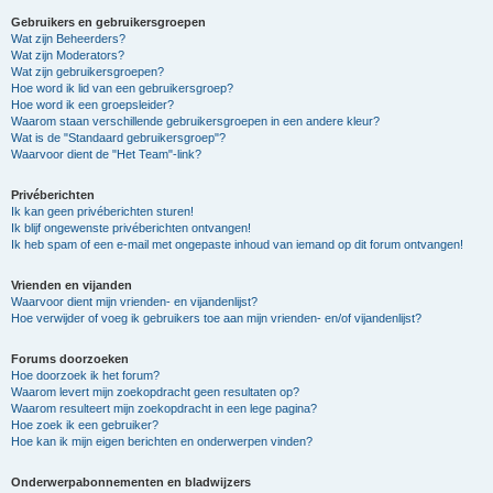
Gebruikers en gebruikersgroepen
Wat zijn Beheerders?
Wat zijn Moderators?
Wat zijn gebruikersgroepen?
Hoe word ik lid van een gebruikersgroep?
Hoe word ik een groepsleider?
Waarom staan verschillende gebruikersgroepen in een andere kleur?
Wat is de "Standaard gebruikersgroep"?
Waarvoor dient de "Het Team"-link?
Privéberichten
Ik kan geen privéberichten sturen!
Ik blijf ongewenste privéberichten ontvangen!
Ik heb spam of een e-mail met ongepaste inhoud van iemand op dit forum ontvangen!
Vrienden en vijanden
Waarvoor dient mijn vrienden- en vijandenlijst?
Hoe verwijder of voeg ik gebruikers toe aan mijn vrienden- en/of vijandenlijst?
Forums doorzoeken
Hoe doorzoek ik het forum?
Waarom levert mijn zoekopdracht geen resultaten op?
Waarom resulteert mijn zoekopdracht in een lege pagina?
Hoe zoek ik een gebruiker?
Hoe kan ik mijn eigen berichten en onderwerpen vinden?
Onderwerpabonnementen en bladwijzers