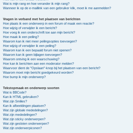
Wat is mijn rang en hoe verander ik mijn rang?
Wanneer ik op de e-maillink van een gebruiker klik, moet ik me aanmelden?
Vragen in verband met het plaatsen van berichten
Hoe plaats ik een onderwerp in een forum of maak een reactie?
Hoe wijzig of verwijder ik een bericht?
Hoe voeg ik een onderschrift toe aan mijn bericht?
Hoe maak ik een peiling?
Waarom kan ik niet meer peilingsopties toevoegen?
Hoe wijzig of verwijder ik een peiling?
Waarom kan ik een bepaald forum niet openen?
Waarom kan ik geen bijlagen toevoegen?
Waarom ontving ik een waarschuwing?
Hoe kan ik berichten aan een moderator melden?
Waarvoor dient de "Opslaan"-knop bij het plaatsen van een bericht?
Waarom moet mijn bericht goedgekeurd worden?
Hoe bump ik mijn onderwerp?
Tekstopmaak en onderwerp soorten
Wat is BBCode?
Kan ik HTML gebruiken?
Wat zijn Smilies?
Kan ik afbeeldingen plaatsen?
Wat zijn globale mededelingen?
Wat zijn mededelingen?
Wat zijn sticky onderwerpen?
Wat zijn gesloten onderwerpen?
Wat zijn onderwerpiconen?