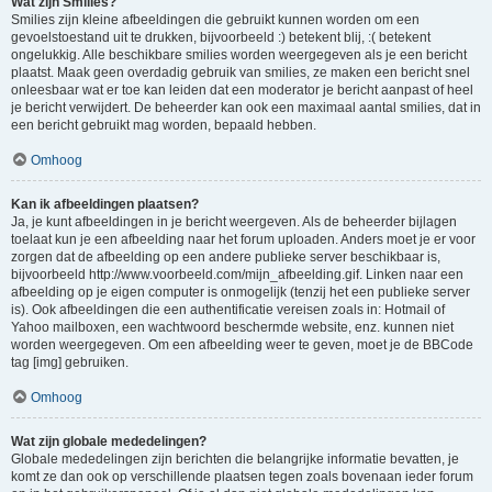
Wat zijn Smilies?
Smilies zijn kleine afbeeldingen die gebruikt kunnen worden om een
gevoelstoestand uit te drukken, bijvoorbeeld :) betekent blij, :( betekent
ongelukkig. Alle beschikbare smilies worden weergegeven als je een bericht
plaatst. Maak geen overdadig gebruik van smilies, ze maken een bericht snel
onleesbaar wat er toe kan leiden dat een moderator je bericht aanpast of heel
je bericht verwijdert. De beheerder kan ook een maximaal aantal smilies, dat in
een bericht gebruikt mag worden, bepaald hebben.
Omhoog
Kan ik afbeeldingen plaatsen?
Ja, je kunt afbeeldingen in je bericht weergeven. Als de beheerder bijlagen
toelaat kun je een afbeelding naar het forum uploaden. Anders moet je er voor
zorgen dat de afbeelding op een andere publieke server beschikbaar is,
bijvoorbeeld http://www.voorbeeld.com/mijn_afbeelding.gif. Linken naar een
afbeelding op je eigen computer is onmogelijk (tenzij het een publieke server
is). Ook afbeeldingen die een authentificatie vereisen zoals in: Hotmail of
Yahoo mailboxen, een wachtwoord beschermde website, enz. kunnen niet
worden weergegeven. Om een afbeelding weer te geven, moet je de BBCode
tag [img] gebruiken.
Omhoog
Wat zijn globale mededelingen?
Globale mededelingen zijn berichten die belangrijke informatie bevatten, je
komt ze dan ook op verschillende plaatsen tegen zoals bovenaan ieder forum