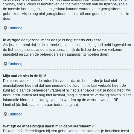
Sydney, enz.). Wees er bewust van dat het veranderen van de tijdzone, zoals
de meeste instellingen, alleen gedaan kunnen worden door geregistreerde
gebruikers. Als je nog niet geregistreerd bent is dit een goed moment om dit te
doen.
Omhoog
Ik wijzigde de tijdzone, maar de tijd is nog steeds verkeerd!
Als je zeker bent dat je de correcte tijdzone en zomertijd goed hebt ingevuld en
de tijd is nog steeds anders, is waarschijnlijk de tijd op de server verkeerd
ingesteld en zullen de beheerders een aanpassing moeten doen.
Omhoog
Mijn taal zit niet in de lijst!
De meest voorkomende reden hiervoor is dat de beheerder je taal niet
geïnstalleerd heeft, of dat nog niemand het forum in je taal vertaald heeft. Je
kunt altijd aan de beheerder vragen of hij het talenpakket, dat je nodig hebt, wil
installeren. Indien het nog niet bestaat, mag je gerust de vertaling maken. Meer
informatie hieromtrent kan gevonden worden op de website van phpBB
Limited (de link staat onderaan iedere pagina).
Omhoog
Wat zijn de afbeeldingen naast mijn gebruikersnaam?
Er kunnen 2 afbeeldingen bij een gebruikersnaam staan als je berichten leest.