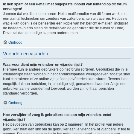
Ik heb spam of een e-mail met ongepaste inhoud van iemand op dit forum
ontvangen!
Jammer dat we dit moeten horen. Het e-mailformulier van dit forum werkt met
een aantal technieken om zenders van zulke berichten te traceren. Het beste
wat je kan doen is de beheerder een kopie van het bericht e-mailen, inclusief
de headers (hierin staan de details van de gebruiker die de e-mail stuurde).
Deze zal dan de nodige stappen ondernemen.
Omhoog
Vrienden en vijanden
Waarvoor dient mijn vrienden- en vijandenlijst?
Hiermee kun je andere gebruikers op het forum sorteren. Gebruikers die in je
vriendenlijst staan worden in het gebruikerspaneel weergegeven zodat je snel
kunt controleren of ze online zijn, of een privébericht kunt sturen. Tevens is het
mogelijk dat hun berichten, in je huidige stijl, gemarkeerd worden. Als je een
gebruiker aan je vijandenlijst toevoegt, worden zijn of haar berichten
standaard verborgen.
Omhoog
Hoe verwijder of voeg ik gebruikers toe aan mijn vrienden- en/of
vijandenlijst?
Het toevoegen van gebruikers kan op 2 manieren. In het profiel van iedere
gebruiker staat een link om de gebruiker aan je vrienden- of vijandenlijst toe te