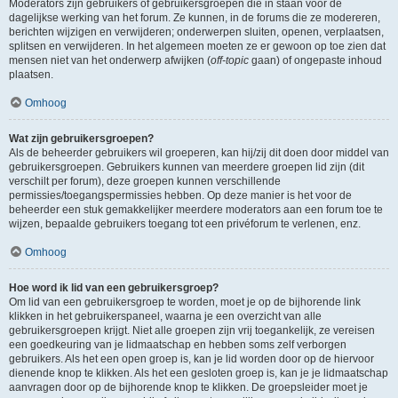
Moderators zijn gebruikers of gebruikersgroepen die in staan voor de
dagelijkse werking van het forum. Ze kunnen, in de forums die ze modereren,
berichten wijzigen en verwijderen; onderwerpen sluiten, openen, verplaatsen,
splitsen en verwijderen. In het algemeen moeten ze er gewoon op toe zien dat
mensen niet van het onderwerp afwijken (
off-topic
gaan) of ongepaste inhoud
plaatsen.
Omhoog
Wat zijn gebruikersgroepen?
Als de beheerder gebruikers wil groeperen, kan hij/zij dit doen door middel van
gebruikersgroepen. Gebruikers kunnen van meerdere groepen lid zijn (dit
verschilt per forum), deze groepen kunnen verschillende
permissies/toegangspermissies hebben. Op deze manier is het voor de
beheerder een stuk gemakkelijker meerdere moderators aan een forum toe te
wijzen, bepaalde gebruikers toegang tot een privéforum te verlenen, enz.
Omhoog
Hoe word ik lid van een gebruikersgroep?
Om lid van een gebruikersgroep te worden, moet je op de bijhorende link
klikken in het gebruikerspaneel, waarna je een overzicht van alle
gebruikersgroepen krijgt. Niet alle groepen zijn vrij toegankelijk, ze vereisen
een goedkeuring van je lidmaatschap en hebben soms zelf verborgen
gebruikers. Als het een open groep is, kan je lid worden door op de hiervoor
dienende knop te klikken. Als het een gesloten groep is, kan je je lidmaatschap
aanvragen door op de bijhorende knop te klikken. De groepsleider moet je