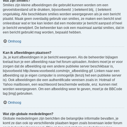
Wat zijn Smilies?
Smilies zijn kleine afbeeldingen die gebruikt kunnen worden om een
gevoelstoestand uit te drukken, bijvoorbeeld :) betekent blij, :( betekent
ongelukkig. Alle beschikbare smilies worden weergegeven als je een bericht
plaatst. Maak geen overdadig gebruik van smilies, ze maken een bericht snel
onleesbaar wat er toe kan leiden dat een moderator je bericht aanpast of heel
je bericht verwijdert. De beheerder kan ook een maximaal aantal smilies, dat in
een bericht gebruikt mag worden, bepaald hebben.
Omhoog
Kan ik afbeeldingen plaatsen?
Ja, je kunt afbeeldingen in je bericht weergeven. Als de beheerder bijlagen
toelaat kun je een afbeelding naar het forum uploaden. Anders moet je er voor
zorgen dat de afbeelding op een andere publieke server beschikbaar is,
bijvoorbeeld http://www.voorbeeld.com/mijn_afbeelding.gif. Linken naar een
afbeelding op je eigen computer is onmogelijk (tenzij het een publieke server
is). Ook afbeeldingen die een authentificatie vereisen zoals in: Hotmail of
Yahoo mailboxen, een wachtwoord beschermde website, enz. kunnen niet
worden weergegeven. Om een afbeelding weer te geven, moet je de BBCode
tag [img] gebruiken.
Omhoog
Wat zijn globale mededelingen?
Globale mededelingen zijn berichten die belangrijke informatie bevatten, je
komt ze dan ook op verschillende plaatsen tegen zoals bovenaan ieder forum