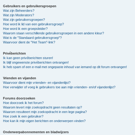
Gebruikers en gebruikersgroepen
Wat zijn Beheerders?
Wat zijn Moderators?
Wat zijn gebruikersgroepen?
Hoe word ik lid van een gebruikersgroep?
Hoe word ik een groepsleider?
Waarom staan verschillende gebruikersgroepen in een andere kleur?
Wat is de "Standaard gebruikersgroep"?
Waarvoor dient de "Het Team"-link?
Privéberichten
Ik kan geen privéberichten sturen!
Ik blijf ongewenste privéberichten ontvangen!
Ik heb spam of een e-mail met ongepaste inhoud van iemand op dit forum ontvangen!
Vrienden en vijanden
Waarvoor dient mijn vrienden- en vijandenlijst?
Hoe verwijder of voeg ik gebruikers toe aan mijn vrienden- en/of vijandenlijst?
Forums doorzoeken
Hoe doorzoek ik het forum?
Waarom levert mijn zoekopdracht geen resultaten op?
Waarom resulteert mijn zoekopdracht in een lege pagina?
Hoe zoek ik een gebruiker?
Hoe kan ik mijn eigen berichten en onderwerpen vinden?
Onderwerpabonnementen en bladwijzers