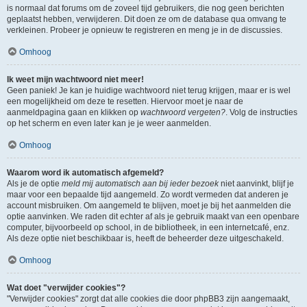
is normaal dat forums om de zoveel tijd gebruikers, die nog geen berichten
geplaatst hebben, verwijderen. Dit doen ze om de database qua omvang te
verkleinen. Probeer je opnieuw te registreren en meng je in de discussies.
Omhoog
Ik weet mijn wachtwoord niet meer!
Geen paniek! Je kan je huidige wachtwoord niet terug krijgen, maar er is wel
een mogelijkheid om deze te resetten. Hiervoor moet je naar de
aanmeldpagina gaan en klikken op
wachtwoord vergeten?
. Volg de instructies
op het scherm en even later kan je je weer aanmelden.
Omhoog
Waarom word ik automatisch afgemeld?
Als je de optie
meld mij automatisch aan bij ieder bezoek
niet aanvinkt, blijf je
maar voor een bepaalde tijd aangemeld. Zo wordt vermeden dat anderen je
account misbruiken. Om aangemeld te blijven, moet je bij het aanmelden die
optie aanvinken. We raden dit echter af als je gebruik maakt van een openbare
computer, bijvoorbeeld op school, in de bibliotheek, in een internetcafé, enz.
Als deze optie niet beschikbaar is, heeft de beheerder deze uitgeschakeld.
Omhoog
Wat doet "verwijder cookies"?
"Verwijder cookies" zorgt dat alle cookies die door phpBB3 zijn aangemaakt,