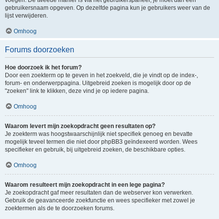
voegen. De tweede manier is via het gebruikerspaneel, je moet dan een
gebruikersnaam opgeven. Op dezelfde pagina kun je gebruikers weer van de
lijst verwijderen.
Omhoog
Forums doorzoeken
Hoe doorzoek ik het forum?
Door een zoekterm op te geven in het zoekveld, die je vindt op de index-,
forum- en onderwerppagina. Uitgebreid zoeken is mogelijk door op de
"zoeken" link te klikken, deze vind je op iedere pagina.
Omhoog
Waarom levert mijn zoekopdracht geen resultaten op?
Je zoekterm was hoogstwaarschijnlijk niet specifiek genoeg en bevatte
mogelijk teveel termen die niet door phpBB3 geïndexeerd worden. Wees
specifieker en gebruik, bij uitgebreid zoeken, de beschikbare opties.
Omhoog
Waarom resulteert mijn zoekopdracht in een lege pagina?
Je zoekopdracht gaf meer resultaten dan de webserver kon verwerken.
Gebruik de geavanceerde zoekfunctie en wees specifieker met zowel je
zoektermen als de te doorzoeken forums.