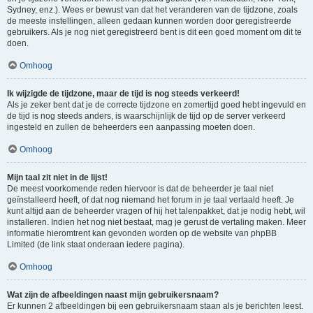
Sydney, enz.). Wees er bewust van dat het veranderen van de tijdzone, zoals
de meeste instellingen, alleen gedaan kunnen worden door geregistreerde
gebruikers. Als je nog niet geregistreerd bent is dit een goed moment om dit te
doen.
Omhoog
Ik wijzigde de tijdzone, maar de tijd is nog steeds verkeerd!
Als je zeker bent dat je de correcte tijdzone en zomertijd goed hebt ingevuld en
de tijd is nog steeds anders, is waarschijnlijk de tijd op de server verkeerd
ingesteld en zullen de beheerders een aanpassing moeten doen.
Omhoog
Mijn taal zit niet in de lijst!
De meest voorkomende reden hiervoor is dat de beheerder je taal niet
geïnstalleerd heeft, of dat nog niemand het forum in je taal vertaald heeft. Je
kunt altijd aan de beheerder vragen of hij het talenpakket, dat je nodig hebt, wil
installeren. Indien het nog niet bestaat, mag je gerust de vertaling maken. Meer
informatie hieromtrent kan gevonden worden op de website van phpBB
Limited (de link staat onderaan iedere pagina).
Omhoog
Wat zijn de afbeeldingen naast mijn gebruikersnaam?
Er kunnen 2 afbeeldingen bij een gebruikersnaam staan als je berichten leest.