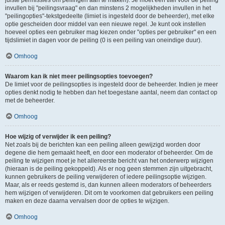
juiste permissies om peilingen aan te maken). Je moet een titel voor de peiling
invullen bij "peilingsvraag" en dan minstens 2 mogelijkheden invullen in het
"peilingopties"-tekstgedeelte (limiet is ingesteld door de beheerder), met elke
optie gescheiden door middel van een nieuwe regel. Je kunt ook instellen
hoeveel opties een gebruiker mag kiezen onder "opties per gebruiker" en een
tijdslimiet in dagen voor de peiling (0 is een peiling van oneindige duur).
Omhoog
Waarom kan ik niet meer peilingsopties toevoegen?
De limiet voor de peilingsopties is ingesteld door de beheerder. Indien je meer
opties denkt nodig te hebben dan het toegestane aantal, neem dan contact op
met de beheerder.
Omhoog
Hoe wijzig of verwijder ik een peiling?
Net zoals bij de berichten kan een peiling alleen gewijzigd worden door
degene die hem gemaakt heeft, en door een moderator of beheerder. Om de
peiling te wijzigen moet je het allereerste bericht van het onderwerp wijzigen
(hieraan is de peiling gekoppeld). Als er nog geen stemmen zijn uitgebracht,
kunnen gebruikers de peiling verwijderen of iedere peilingsoptie wijzigen.
Maar, als er reeds gestemd is, dan kunnen alleen moderators of beheerders
hem wijzigen of verwijderen. Dit om te voorkomen dat gebruikers een peiling
maken en deze daarna vervalsen door de opties te wijzigen.
Omhoog