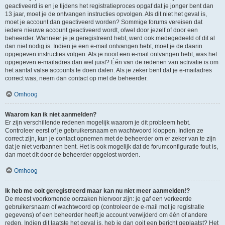
geactiveerd is en je tijdens het registratieproces opgaf dat je jonger bent dan
13 jaar, moet je de ontvangen instructies opvolgen. Als dit niet het geval is,
moet je account dan geactiveerd worden? Sommige forums vereisen dat
iedere nieuwe account geactiveerd wordt, ofwel door jezelf of door een
beheerder. Wanneer je je geregistreerd hebt, werd ook medegedeeld of dit al
dan niet nodig is. Indien je een e-mail ontvangen hebt, moet je de daarin
opgegeven instructies volgen. Als je nooit een e-mail ontvangen hebt, was het
opgegeven e-mailadres dan wel juist? Één van de redenen van activatie is om
het aantal valse accounts te doen dalen. Als je zeker bent dat je e-mailadres
correct was, neem dan contact op met de beheerder.
Omhoog
Waarom kan ik niet aanmelden?
Er zijn verschillende redenen mogelijk waarom je dit probleem hebt.
Controleer eerst of je gebruikersnaam en wachtwoord kloppen. Indien ze
correct zijn, kun je contact opnemen met de beheerder om er zeker van te zijn
dat je niet verbannen bent. Het is ook mogelijk dat de forumconfiguratie fout is,
dan moet dit door de beheerder opgelost worden.
Omhoog
Ik heb me ooit geregistreerd maar kan nu niet meer aanmelden!?
De meest voorkomende oorzaken hiervoor zijn: je gaf een verkeerde
gebruikersnaam of wachtwoord op (controleer de e-mail met je registratie
gegevens) of een beheerder heeft je account verwijderd om één of andere
reden. Indien dit laatste het geval is, heb je dan ooit een bericht geplaatst? Het