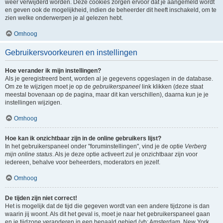
weer verwijderd worden. Deze cookies zorgen ervoor dat je aangemeld wordt
en geven ook de mogelijkheid, indien de beheerder dit heeft inschakeld, om te
zien welke onderwerpen je al gelezen hebt.
Omhoog
Gebruikersvoorkeuren en instellingen
Hoe verander ik mijn instellingen?
Als je geregistreerd bent, worden al je gegevens opgeslagen in de database.
Om ze te wijzigen moet je op de
gebruikerspaneel
link klikken (deze staat
meestal bovenaan op de pagina, maar dit kan verschillen), daarna kun je je
instellingen wijzigen.
Omhoog
Hoe kan ik onzichtbaar zijn in de online gebruikers lijst?
In het gebruikerspaneel onder "foruminstellingen", vind je de optie
Verberg
mijn online status
. Als je deze optie activeert zul je onzichtbaar zijn voor
iedereen, behalve voor beheerders, moderators en jezelf.
Omhoog
De tijden zijn niet correct!
Het is mogelijk dat de tijd die gegeven wordt van een andere tijdzone is dan
waarin jij woont. Als dit het geval is, moet je naar het gebruikerspaneel gaan
en je tijdzone veranderen in een bepaald gebied (vb: Amsterdam, New York,