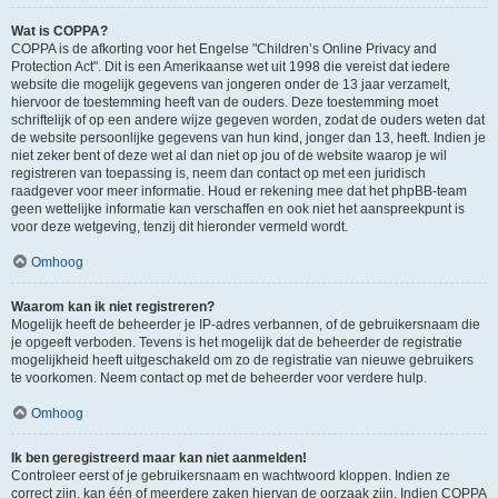
Wat is COPPA?
COPPA is de afkorting voor het Engelse "Children’s Online Privacy and
Protection Act". Dit is een Amerikaanse wet uit 1998 die vereist dat iedere
website die mogelijk gegevens van jongeren onder de 13 jaar verzamelt,
hiervoor de toestemming heeft van de ouders. Deze toestemming moet
schriftelijk of op een andere wijze gegeven worden, zodat de ouders weten dat
de website persoonlijke gegevens van hun kind, jonger dan 13, heeft. Indien je
niet zeker bent of deze wet al dan niet op jou of de website waarop je wil
registreren van toepassing is, neem dan contact op met een juridisch
raadgever voor meer informatie. Houd er rekening mee dat het phpBB-team
geen wettelijke informatie kan verschaffen en ook niet het aanspreekpunt is
voor deze wetgeving, tenzij dit hieronder vermeld wordt.
Omhoog
Waarom kan ik niet registreren?
Mogelijk heeft de beheerder je IP-adres verbannen, of de gebruikersnaam die
je opgeeft verboden. Tevens is het mogelijk dat de beheerder de registratie
mogelijkheid heeft uitgeschakeld om zo de registratie van nieuwe gebruikers
te voorkomen. Neem contact op met de beheerder voor verdere hulp.
Omhoog
Ik ben geregistreerd maar kan niet aanmelden!
Controleer eerst of je gebruikersnaam en wachtwoord kloppen. Indien ze
correct zijn, kan één of meerdere zaken hiervan de oorzaak zijn. Indien COPPA