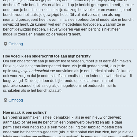
beperkte tijd nadat het geplaatst is) door te klikken op de
wijzig
knop van het
desbetreffende bericht. Als er al iemand op je bericht gereageerd heeft, komt er
onderaan je bericht een klein tekstje dat zegt hoeveel keer en wanneer je het
bericht voor het laatst je gewijzigd hebt. Dit zal niet verschijnen als nog
niemand gereageerd heeft, evenmin als een beheerder of moderator je bericht
gewijzigd heeft. Zij kunnen wel een mededeling toevoegen, waarom ze je
bericht gewijzigd hebben. Het verwijderen van een bericht is niet meer
mogelijk zodra er iemand op gereageerd heeft.
Omhoog
Hoe voeg ik een onderschrift toe aan mijn bericht?
Om een onderschrift aan je bericht toe te voegen, moet je er eerst één maken.
Dit kun je via het gebruikerspaneel doen. Als je dit gedaan hebt, kun je de
optie
voeg mijn onderschrift toe
aanvinken als je een bericht plaatst. Je kunt er
ook voor zorgen dat je onderschrift automatisch aan ieder nieuw bericht wordt
toegevoegd. Dit doe je door de bijhorende optie te activeren in het
gebruikerspaneel (het is nog altijd mogelijk om het onderschrift uit te
schakelen als je het bericht plaatst).
Omhoog
Hoe maak ik een peiling?
Een peiling aanmaken is heel gemakkelijk, als je een nieuw onderwerp
aanmaakt (of het eerste bericht in een onderwerp bewerkt en als je daar
permissies voor hebt) zou je een "voeg peiling toe" tabblad moeten zien
onderaan het berichten-gedeelte (als je dit tabblad niet kan zien, heb je niet de