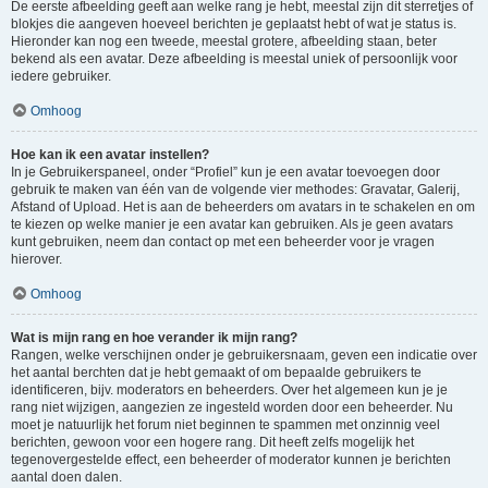
De eerste afbeelding geeft aan welke rang je hebt, meestal zijn dit sterretjes of
blokjes die aangeven hoeveel berichten je geplaatst hebt of wat je status is.
Hieronder kan nog een tweede, meestal grotere, afbeelding staan, beter
bekend als een avatar. Deze afbeelding is meestal uniek of persoonlijk voor
iedere gebruiker.
Omhoog
Hoe kan ik een avatar instellen?
In je Gebruikerspaneel, onder “Profiel” kun je een avatar toevoegen door
gebruik te maken van één van de volgende vier methodes: Gravatar, Galerij,
Afstand of Upload. Het is aan de beheerders om avatars in te schakelen en om
te kiezen op welke manier je een avatar kan gebruiken. Als je geen avatars
kunt gebruiken, neem dan contact op met een beheerder voor je vragen
hierover.
Omhoog
Wat is mijn rang en hoe verander ik mijn rang?
Rangen, welke verschijnen onder je gebruikersnaam, geven een indicatie over
het aantal berchten dat je hebt gemaakt of om bepaalde gebruikers te
identificeren, bijv. moderators en beheerders. Over het algemeen kun je je
rang niet wijzigen, aangezien ze ingesteld worden door een beheerder. Nu
moet je natuurlijk het forum niet beginnen te spammen met onzinnig veel
berichten, gewoon voor een hogere rang. Dit heeft zelfs mogelijk het
tegenovergestelde effect, een beheerder of moderator kunnen je berichten
aantal doen dalen.