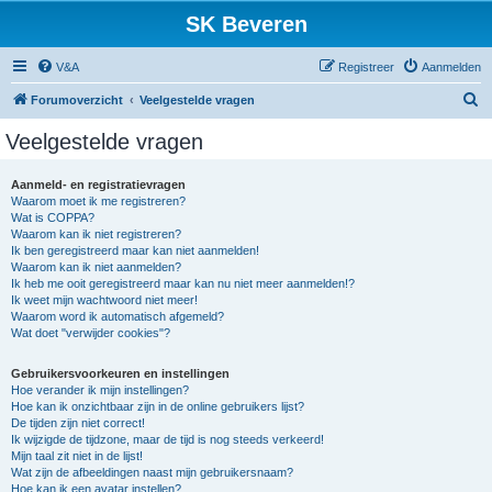
SK Beveren
V&A
Registreer
Aanmelden
Z
Forumoverzicht
Veelgestelde vragen
o
Veelgestelde vragen
e
k
Aanmeld- en registratievragen
Waarom moet ik me registreren?
Wat is COPPA?
Waarom kan ik niet registreren?
Ik ben geregistreerd maar kan niet aanmelden!
Waarom kan ik niet aanmelden?
Ik heb me ooit geregistreerd maar kan nu niet meer aanmelden!?
Ik weet mijn wachtwoord niet meer!
Waarom word ik automatisch afgemeld?
Wat doet "verwijder cookies"?
Gebruikersvoorkeuren en instellingen
Hoe verander ik mijn instellingen?
Hoe kan ik onzichtbaar zijn in de online gebruikers lijst?
De tijden zijn niet correct!
Ik wijzigde de tijdzone, maar de tijd is nog steeds verkeerd!
Mijn taal zit niet in de lijst!
Wat zijn de afbeeldingen naast mijn gebruikersnaam?
Hoe kan ik een avatar instellen?