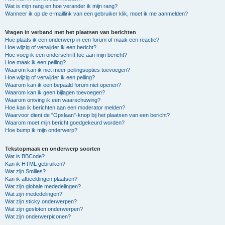
Wat is mijn rang en hoe verander ik mijn rang?
Wanneer ik op de e-maillink van een gebruiker klik, moet ik me aanmelden?
Vragen in verband met het plaatsen van berichten
Hoe plaats ik een onderwerp in een forum of maak een reactie?
Hoe wijzig of verwijder ik een bericht?
Hoe voeg ik een onderschrift toe aan mijn bericht?
Hoe maak ik een peiling?
Waarom kan ik niet meer peilingsopties toevoegen?
Hoe wijzig of verwijder ik een peiling?
Waarom kan ik een bepaald forum niet openen?
Waarom kan ik geen bijlagen toevoegen?
Waarom ontving ik een waarschuwing?
Hoe kan ik berichten aan een moderator melden?
Waarvoor dient de "Opslaan"-knop bij het plaatsen van een bericht?
Waarom moet mijn bericht goedgekeurd worden?
Hoe bump ik mijn onderwerp?
Tekstopmaak en onderwerp soorten
Wat is BBCode?
Kan ik HTML gebruiken?
Wat zijn Smilies?
Kan ik afbeeldingen plaatsen?
Wat zijn globale mededelingen?
Wat zijn mededelingen?
Wat zijn sticky onderwerpen?
Wat zijn gesloten onderwerpen?
Wat zijn onderwerpiconen?