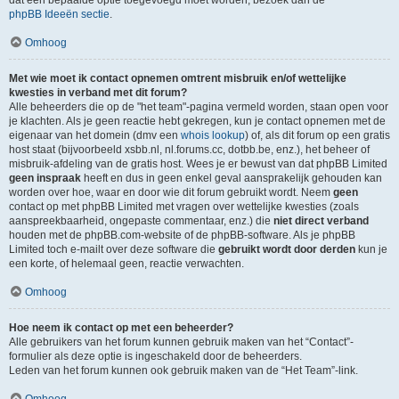
dat een bepaalde optie toegevoegd moet worden, bezoek dan de
phpBB Ideeën sectie
.
Omhoog
Met wie moet ik contact opnemen omtrent misbruik en/of wettelijke
kwesties in verband met dit forum?
Alle beheerders die op de "het team"-pagina vermeld worden, staan open voor
je klachten. Als je geen reactie hebt gekregen, kun je contact opnemen met de
eigenaar van het domein (dmv een
whois lookup
) of, als dit forum op een gratis
host staat (bijvoorbeeld xsbb.nl, nl.forums.cc, dotbb.be, enz.), het beheer of
misbruik-afdeling van de gratis host. Wees je er bewust van dat phpBB Limited
geen inspraak
heeft en dus in geen enkel geval aansprakelijk gehouden kan
worden over hoe, waar en door wie dit forum gebruikt wordt. Neem
geen
contact op met phpBB Limited met vragen over wettelijke kwesties (zoals
aanspreekbaarheid, ongepaste commentaar, enz.) die
niet direct verband
houden met de phpBB.com-website of de phpBB-software. Als je phpBB
Limited toch e-mailt over deze software die
gebruikt wordt door derden
kun je
een korte, of helemaal geen, reactie verwachten.
Omhoog
Hoe neem ik contact op met een beheerder?
Alle gebruikers van het forum kunnen gebruik maken van het “Contact”-
formulier als deze optie is ingeschakeld door de beheerders.
Leden van het forum kunnen ook gebruik maken van de “Het Team”-link.