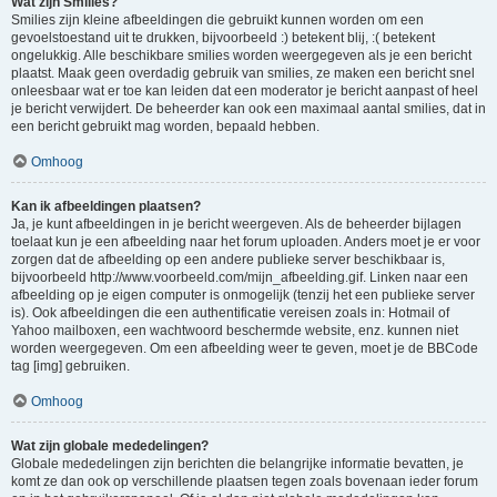
Wat zijn Smilies?
Smilies zijn kleine afbeeldingen die gebruikt kunnen worden om een
gevoelstoestand uit te drukken, bijvoorbeeld :) betekent blij, :( betekent
ongelukkig. Alle beschikbare smilies worden weergegeven als je een bericht
plaatst. Maak geen overdadig gebruik van smilies, ze maken een bericht snel
onleesbaar wat er toe kan leiden dat een moderator je bericht aanpast of heel
je bericht verwijdert. De beheerder kan ook een maximaal aantal smilies, dat in
een bericht gebruikt mag worden, bepaald hebben.
Omhoog
Kan ik afbeeldingen plaatsen?
Ja, je kunt afbeeldingen in je bericht weergeven. Als de beheerder bijlagen
toelaat kun je een afbeelding naar het forum uploaden. Anders moet je er voor
zorgen dat de afbeelding op een andere publieke server beschikbaar is,
bijvoorbeeld http://www.voorbeeld.com/mijn_afbeelding.gif. Linken naar een
afbeelding op je eigen computer is onmogelijk (tenzij het een publieke server
is). Ook afbeeldingen die een authentificatie vereisen zoals in: Hotmail of
Yahoo mailboxen, een wachtwoord beschermde website, enz. kunnen niet
worden weergegeven. Om een afbeelding weer te geven, moet je de BBCode
tag [img] gebruiken.
Omhoog
Wat zijn globale mededelingen?
Globale mededelingen zijn berichten die belangrijke informatie bevatten, je
komt ze dan ook op verschillende plaatsen tegen zoals bovenaan ieder forum