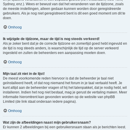
Sydney, enz.). Wees er bewust van dat het veranderen van de tijdzone, zoals
de meeste instellingen, alleen gedaan kunnen worden door geregistreerde
gebruikers. Als je nog niet geregistreerd bent is dit een goed moment om dit te
doen.
Omhoog
Ik wijzigde de tijdzone, maar de tijd is nog steeds verkeerd!
Als je zeker bent dat je de correcte tijdzone en zomertijd goed hebt ingevuld en
de tijd is nog steeds anders, is waarschijnlijk de tijd op de server verkeerd
ingesteld en zullen de beheerders een aanpassing moeten doen.
Omhoog
Mijn taal zit niet in de lijst!
De meest voorkomende reden hiervoor is dat de beheerder je taal niet
geïnstalleerd heeft, of dat nog niemand het forum in je taal vertaald heeft. Je
kunt altijd aan de beheerder vragen of hij het talenpakket, dat je nodig hebt, wil
installeren. Indien het nog niet bestaat, mag je gerust de vertaling maken. Meer
informatie hieromtrent kan gevonden worden op de website van phpBB
Limited (de link staat onderaan iedere pagina).
Omhoog
Wat zijn de afbeeldingen naast mijn gebruikersnaam?
Er kunnen 2 afbeeldingen bij een gebruikersnaam staan als je berichten leest.