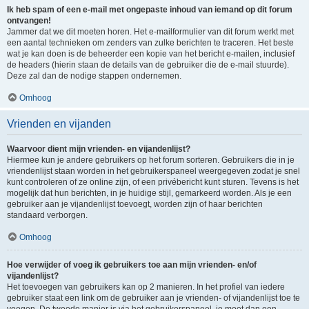
Ik heb spam of een e-mail met ongepaste inhoud van iemand op dit forum
ontvangen!
Jammer dat we dit moeten horen. Het e-mailformulier van dit forum werkt met
een aantal technieken om zenders van zulke berichten te traceren. Het beste
wat je kan doen is de beheerder een kopie van het bericht e-mailen, inclusief
de headers (hierin staan de details van de gebruiker die de e-mail stuurde).
Deze zal dan de nodige stappen ondernemen.
Omhoog
Vrienden en vijanden
Waarvoor dient mijn vrienden- en vijandenlijst?
Hiermee kun je andere gebruikers op het forum sorteren. Gebruikers die in je
vriendenlijst staan worden in het gebruikerspaneel weergegeven zodat je snel
kunt controleren of ze online zijn, of een privébericht kunt sturen. Tevens is het
mogelijk dat hun berichten, in je huidige stijl, gemarkeerd worden. Als je een
gebruiker aan je vijandenlijst toevoegt, worden zijn of haar berichten
standaard verborgen.
Omhoog
Hoe verwijder of voeg ik gebruikers toe aan mijn vrienden- en/of
vijandenlijst?
Het toevoegen van gebruikers kan op 2 manieren. In het profiel van iedere
gebruiker staat een link om de gebruiker aan je vrienden- of vijandenlijst toe te