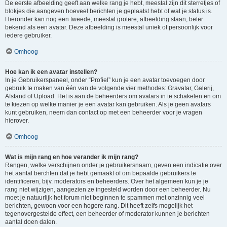
De eerste afbeelding geeft aan welke rang je hebt, meestal zijn dit sterretjes of
blokjes die aangeven hoeveel berichten je geplaatst hebt of wat je status is.
Hieronder kan nog een tweede, meestal grotere, afbeelding staan, beter
bekend als een avatar. Deze afbeelding is meestal uniek of persoonlijk voor
iedere gebruiker.
Omhoog
Hoe kan ik een avatar instellen?
In je Gebruikerspaneel, onder “Profiel” kun je een avatar toevoegen door
gebruik te maken van één van de volgende vier methodes: Gravatar, Galerij,
Afstand of Upload. Het is aan de beheerders om avatars in te schakelen en om
te kiezen op welke manier je een avatar kan gebruiken. Als je geen avatars
kunt gebruiken, neem dan contact op met een beheerder voor je vragen
hierover.
Omhoog
Wat is mijn rang en hoe verander ik mijn rang?
Rangen, welke verschijnen onder je gebruikersnaam, geven een indicatie over
het aantal berchten dat je hebt gemaakt of om bepaalde gebruikers te
identificeren, bijv. moderators en beheerders. Over het algemeen kun je je
rang niet wijzigen, aangezien ze ingesteld worden door een beheerder. Nu
moet je natuurlijk het forum niet beginnen te spammen met onzinnig veel
berichten, gewoon voor een hogere rang. Dit heeft zelfs mogelijk het
tegenovergestelde effect, een beheerder of moderator kunnen je berichten
aantal doen dalen.