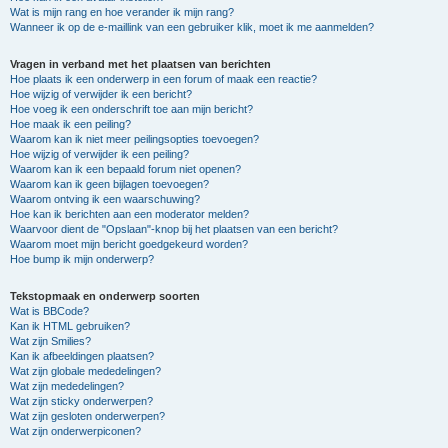
Wat is mijn rang en hoe verander ik mijn rang?
Wanneer ik op de e-maillink van een gebruiker klik, moet ik me aanmelden?
Vragen in verband met het plaatsen van berichten
Hoe plaats ik een onderwerp in een forum of maak een reactie?
Hoe wijzig of verwijder ik een bericht?
Hoe voeg ik een onderschrift toe aan mijn bericht?
Hoe maak ik een peiling?
Waarom kan ik niet meer peilingsopties toevoegen?
Hoe wijzig of verwijder ik een peiling?
Waarom kan ik een bepaald forum niet openen?
Waarom kan ik geen bijlagen toevoegen?
Waarom ontving ik een waarschuwing?
Hoe kan ik berichten aan een moderator melden?
Waarvoor dient de "Opslaan"-knop bij het plaatsen van een bericht?
Waarom moet mijn bericht goedgekeurd worden?
Hoe bump ik mijn onderwerp?
Tekstopmaak en onderwerp soorten
Wat is BBCode?
Kan ik HTML gebruiken?
Wat zijn Smilies?
Kan ik afbeeldingen plaatsen?
Wat zijn globale mededelingen?
Wat zijn mededelingen?
Wat zijn sticky onderwerpen?
Wat zijn gesloten onderwerpen?
Wat zijn onderwerpiconen?