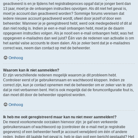
geactiveerd is en je tijdens het registratieproces opgaf dat je jonger bent dan
13 jaar, moet je de ontvangen instructies opvolgen. Als dit niet het geval is,
moet je account dan geactiveerd worden? Sommige forums vereisen dat
iedere nieuwe account geactiveerd wordt, ofwel door jezelf of door een
beheerder. Wanneer je je geregistreerd hebt, werd ook medegedeeld of dit al
dan niet nodig is. Indien je een e-mail ontvangen hebt, moet je de daarin
opgegeven instructies volgen. Als je nooit een e-mail ontvangen hebt, was het
opgegeven e-mailadres dan wel juist? Één van de redenen van activatie is om
het aantal valse accounts te doen dalen. Als je zeker bent dat je e-mailadres
correct was, neem dan contact op met de beheerder.
Omhoog
Waarom kan ik niet aanmelden?
Er zijn verschillende redenen mogelijk waarom je dit probleem hebt.
Controleer eerst of je gebruikersnaam en wachtwoord kloppen. Indien ze
correct zijn, kun je contact opnemen met de beheerder om er zeker van te zijn
dat je niet verbannen bent. Het is ook mogelijk dat de forumconfiguratie fout is,
dan moet dit door de beheerder opgelost worden.
Omhoog
Ik heb me ooit geregistreerd maar kan nu niet meer aanmelden!?
De meest voorkomende oorzaken hiervoor zijn: je gaf een verkeerde
gebruikersnaam of wachtwoord op (controleer de e-mail met je registratie
gegevens) of een beheerder heeft je account verwijderd om één of andere
reden. Indien dit laatste het geval is, heb je dan ooit een bericht geplaatst? Het