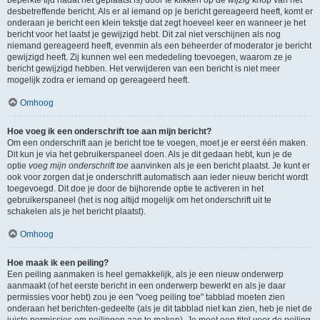
beperkte tijd nadat het geplaatst is) door te klikken op de
wijzig
knop van het
desbetreffende bericht. Als er al iemand op je bericht gereageerd heeft, komt er
onderaan je bericht een klein tekstje dat zegt hoeveel keer en wanneer je het
bericht voor het laatst je gewijzigd hebt. Dit zal niet verschijnen als nog
niemand gereageerd heeft, evenmin als een beheerder of moderator je bericht
gewijzigd heeft. Zij kunnen wel een mededeling toevoegen, waarom ze je
bericht gewijzigd hebben. Het verwijderen van een bericht is niet meer
mogelijk zodra er iemand op gereageerd heeft.
Omhoog
Hoe voeg ik een onderschrift toe aan mijn bericht?
Om een onderschrift aan je bericht toe te voegen, moet je er eerst één maken.
Dit kun je via het gebruikerspaneel doen. Als je dit gedaan hebt, kun je de
optie
voeg mijn onderschrift toe
aanvinken als je een bericht plaatst. Je kunt er
ook voor zorgen dat je onderschrift automatisch aan ieder nieuw bericht wordt
toegevoegd. Dit doe je door de bijhorende optie te activeren in het
gebruikerspaneel (het is nog altijd mogelijk om het onderschrift uit te
schakelen als je het bericht plaatst).
Omhoog
Hoe maak ik een peiling?
Een peiling aanmaken is heel gemakkelijk, als je een nieuw onderwerp
aanmaakt (of het eerste bericht in een onderwerp bewerkt en als je daar
permissies voor hebt) zou je een "voeg peiling toe" tabblad moeten zien
onderaan het berichten-gedeelte (als je dit tabblad niet kan zien, heb je niet de