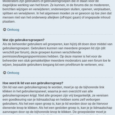
Moderators zijn gebruikers of gebruikersgroepen die in staan voor de
dagelijkse werking van het forum. Ze kunnen, in de forums die ze modereren,
berichten wijzigen en verwijderen; onderwerpen sluiten, openen, verplaatsen,
splitsen en verwijderen. In het algemeen moeten ze er gewoon op toe zien dat
mensen niet van het onderwerp afwijken (
off-topic
gaan) of ongepaste inhoud
plaatsen.
Omhoog
Wat zijn gebruikersgroepen?
Als de beheerder gebruikers wil groeperen, kan hij/zij dit doen door middel van
gebruikersgroepen. Gebruikers kunnen van meerdere groepen lid zijn (dit
verschilt per forum), deze groepen kunnen verschillende
permissies/toegangspermissies hebben. Op deze manier is het voor de
beheerder een stuk gemakkelijker meerdere moderators aan een forum toe te
wijzen, bepaalde gebruikers toegang tot een privéforum te verlenen, enz.
Omhoog
Hoe word ik lid van een gebruikersgroep?
Om lid van een gebruikersgroep te worden, moet je op de bijhorende link
klikken in het gebruikerspaneel, waarna je een overzicht van alle
gebruikersgroepen krijgt. Niet alle groepen zijn vrij toegankelijk, ze vereisen
een goedkeuring van je lidmaatschap en hebben soms zelf verborgen
gebruikers. Als het een open groep is, kan je lid worden door op de hiervoor
dienende knop te klikken. Als het een gesloten groep is, kan je je lidmaatschap
aanvragen door op de bijhorende knop te klikken. De groepsleider moet je