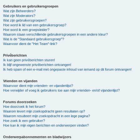
Gebruikers en gebruikersgroepen
Wat zijn Beheerders?
Wat zijn Moderators?
Wat zijn gebruikersgroepen?
Hoe word ik lid van een gebruikersgroep?
Hoe word ik een groepsleider?
Waarom staan verschillende gebruikersgroepen in een andere kleur?
Wat is de "Standaard gebruikersgroep"?
Waarvoor dient de "Het Team"-link?
Privéberichten
Ik kan geen privéberichten sturen!
Ik blijf ongewenste privéberichten ontvangen!
Ik heb spam of een e-mail met ongepaste inhoud van iemand op dit forum ontvangen!
Vrienden en vijanden
Waarvoor dient mijn vrienden- en vijandenlijst?
Hoe verwijder of voeg ik gebruikers toe aan mijn vrienden- en/of vijandenlijst?
Forums doorzoeken
Hoe doorzoek ik het forum?
Waarom levert mijn zoekopdracht geen resultaten op?
Waarom resulteert mijn zoekopdracht in een lege pagina?
Hoe zoek ik een gebruiker?
Hoe kan ik mijn eigen berichten en onderwerpen vinden?
Onderwerpabonnementen en bladwijzers