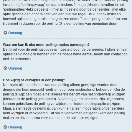
juiste permissies om peilingen aan te maken). Je moet een titel voor de peiling
invullen bij "peilingsvraag" en dan minstens 2 mogelijkheden invullen in het
"peilingopties"-tekstgedeelte (limiet is ingesteld door de beheerder), met elke
optie gescheiden door middel van een nieuwe regel. Je kunt ook instellen
hoeveel opties een gebruiker mag kiezen onder "opties per gebruiker" en een
tijdslimiet in dagen voor de peiling (0 is een peiling van oneindige duur).
Omhoog
Waarom kan ik niet meer peilingsopties toevoegen?
De limiet voor de peilingsopties is ingesteld door de beheerder. Indien je meer
opties denkt nodig te hebben dan het toegestane aantal, neem dan contact op
met de beheerder.
Omhoog
Hoe wijzig of verwijder ik een peiling?
Net zoals bij de berichten kan een peiling alleen gewijzigd worden door
degene die hem gemaakt heeft, en door een moderator of beheerder. Om de
peiling te wijzigen moet je het allereerste bericht van het onderwerp wijzigen
(hieraan is de peiling gekoppeld). Als er nog geen stemmen zijn uitgebracht,
kunnen gebruikers de peiling verwijderen of iedere peilingsoptie wijzigen.
Maar, als er reeds gestemd is, dan kunnen alleen moderators of beheerders
hem wijzigen of verwijderen. Dit om te voorkomen dat gebruikers een peiling
maken en deze daarna vervalsen door de opties te wijzigen.
Omhoog