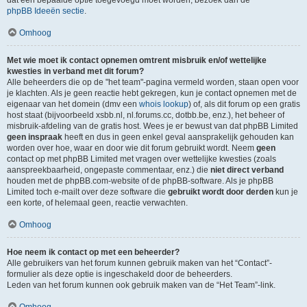
dat een bepaalde optie toegevoegd moet worden, bezoek dan de
phpBB Ideeën sectie
.
Omhoog
Met wie moet ik contact opnemen omtrent misbruik en/of wettelijke
kwesties in verband met dit forum?
Alle beheerders die op de "het team"-pagina vermeld worden, staan open voor
je klachten. Als je geen reactie hebt gekregen, kun je contact opnemen met de
eigenaar van het domein (dmv een
whois lookup
) of, als dit forum op een gratis
host staat (bijvoorbeeld xsbb.nl, nl.forums.cc, dotbb.be, enz.), het beheer of
misbruik-afdeling van de gratis host. Wees je er bewust van dat phpBB Limited
geen inspraak
heeft en dus in geen enkel geval aansprakelijk gehouden kan
worden over hoe, waar en door wie dit forum gebruikt wordt. Neem
geen
contact op met phpBB Limited met vragen over wettelijke kwesties (zoals
aanspreekbaarheid, ongepaste commentaar, enz.) die
niet direct verband
houden met de phpBB.com-website of de phpBB-software. Als je phpBB
Limited toch e-mailt over deze software die
gebruikt wordt door derden
kun je
een korte, of helemaal geen, reactie verwachten.
Omhoog
Hoe neem ik contact op met een beheerder?
Alle gebruikers van het forum kunnen gebruik maken van het “Contact”-
formulier als deze optie is ingeschakeld door de beheerders.
Leden van het forum kunnen ook gebruik maken van de “Het Team”-link.