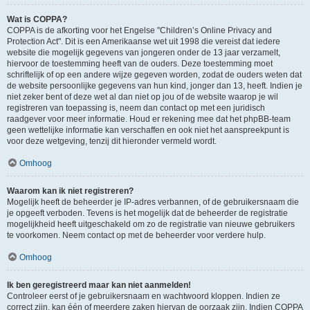
Wat is COPPA?
COPPA is de afkorting voor het Engelse "Children’s Online Privacy and
Protection Act". Dit is een Amerikaanse wet uit 1998 die vereist dat iedere
website die mogelijk gegevens van jongeren onder de 13 jaar verzamelt,
hiervoor de toestemming heeft van de ouders. Deze toestemming moet
schriftelijk of op een andere wijze gegeven worden, zodat de ouders weten dat
de website persoonlijke gegevens van hun kind, jonger dan 13, heeft. Indien je
niet zeker bent of deze wet al dan niet op jou of de website waarop je wil
registreren van toepassing is, neem dan contact op met een juridisch
raadgever voor meer informatie. Houd er rekening mee dat het phpBB-team
geen wettelijke informatie kan verschaffen en ook niet het aanspreekpunt is
voor deze wetgeving, tenzij dit hieronder vermeld wordt.
Omhoog
Waarom kan ik niet registreren?
Mogelijk heeft de beheerder je IP-adres verbannen, of de gebruikersnaam die
je opgeeft verboden. Tevens is het mogelijk dat de beheerder de registratie
mogelijkheid heeft uitgeschakeld om zo de registratie van nieuwe gebruikers
te voorkomen. Neem contact op met de beheerder voor verdere hulp.
Omhoog
Ik ben geregistreerd maar kan niet aanmelden!
Controleer eerst of je gebruikersnaam en wachtwoord kloppen. Indien ze
correct zijn, kan één of meerdere zaken hiervan de oorzaak zijn. Indien COPPA