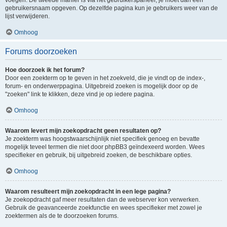
voegen. De tweede manier is via het gebruikerspaneel, je moet dan een
gebruikersnaam opgeven. Op dezelfde pagina kun je gebruikers weer van de
lijst verwijderen.
Omhoog
Forums doorzoeken
Hoe doorzoek ik het forum?
Door een zoekterm op te geven in het zoekveld, die je vindt op de index-,
forum- en onderwerppagina. Uitgebreid zoeken is mogelijk door op de
"zoeken" link te klikken, deze vind je op iedere pagina.
Omhoog
Waarom levert mijn zoekopdracht geen resultaten op?
Je zoekterm was hoogstwaarschijnlijk niet specifiek genoeg en bevatte
mogelijk teveel termen die niet door phpBB3 geïndexeerd worden. Wees
specifieker en gebruik, bij uitgebreid zoeken, de beschikbare opties.
Omhoog
Waarom resulteert mijn zoekopdracht in een lege pagina?
Je zoekopdracht gaf meer resultaten dan de webserver kon verwerken.
Gebruik de geavanceerde zoekfunctie en wees specifieker met zowel je
zoektermen als de te doorzoeken forums.