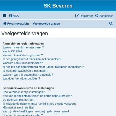
SK Beveren
V&A
Registreer
Aanmelden
Z
Forumoverzicht
Veelgestelde vragen
o
Veelgestelde vragen
e
k
Aanmeld- en registratievragen
Waarom moet ik me registreren?
Wat is COPPA?
Waarom kan ik niet registreren?
Ik ben geregistreerd maar kan niet aanmelden!
Waarom kan ik niet aanmelden?
Ik heb me ooit geregistreerd maar kan nu niet meer aanmelden!?
Ik weet mijn wachtwoord niet meer!
Waarom word ik automatisch afgemeld?
Wat doet "verwijder cookies"?
Gebruikersvoorkeuren en instellingen
Hoe verander ik mijn instellingen?
Hoe kan ik onzichtbaar zijn in de online gebruikers lijst?
De tijden zijn niet correct!
Ik wijzigde de tijdzone, maar de tijd is nog steeds verkeerd!
Mijn taal zit niet in de lijst!
Wat zijn de afbeeldingen naast mijn gebruikersnaam?
Hoe kan ik een avatar instellen?