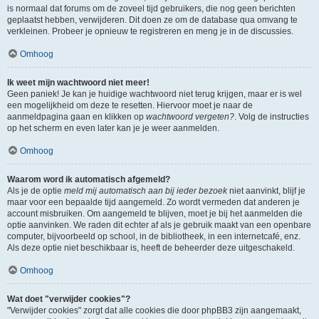
is normaal dat forums om de zoveel tijd gebruikers, die nog geen berichten
geplaatst hebben, verwijderen. Dit doen ze om de database qua omvang te
verkleinen. Probeer je opnieuw te registreren en meng je in de discussies.
Omhoog
Ik weet mijn wachtwoord niet meer!
Geen paniek! Je kan je huidige wachtwoord niet terug krijgen, maar er is wel
een mogelijkheid om deze te resetten. Hiervoor moet je naar de
aanmeldpagina gaan en klikken op
wachtwoord vergeten?
. Volg de instructies
op het scherm en even later kan je je weer aanmelden.
Omhoog
Waarom word ik automatisch afgemeld?
Als je de optie
meld mij automatisch aan bij ieder bezoek
niet aanvinkt, blijf je
maar voor een bepaalde tijd aangemeld. Zo wordt vermeden dat anderen je
account misbruiken. Om aangemeld te blijven, moet je bij het aanmelden die
optie aanvinken. We raden dit echter af als je gebruik maakt van een openbare
computer, bijvoorbeeld op school, in de bibliotheek, in een internetcafé, enz.
Als deze optie niet beschikbaar is, heeft de beheerder deze uitgeschakeld.
Omhoog
Wat doet "verwijder cookies"?
"Verwijder cookies" zorgt dat alle cookies die door phpBB3 zijn aangemaakt,