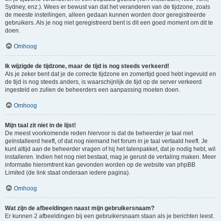
Sydney, enz.). Wees er bewust van dat het veranderen van de tijdzone, zoals
de meeste instellingen, alleen gedaan kunnen worden door geregistreerde
gebruikers. Als je nog niet geregistreerd bent is dit een goed moment om dit te
doen.
Omhoog
Ik wijzigde de tijdzone, maar de tijd is nog steeds verkeerd!
Als je zeker bent dat je de correcte tijdzone en zomertijd goed hebt ingevuld en
de tijd is nog steeds anders, is waarschijnlijk de tijd op de server verkeerd
ingesteld en zullen de beheerders een aanpassing moeten doen.
Omhoog
Mijn taal zit niet in de lijst!
De meest voorkomende reden hiervoor is dat de beheerder je taal niet
geïnstalleerd heeft, of dat nog niemand het forum in je taal vertaald heeft. Je
kunt altijd aan de beheerder vragen of hij het talenpakket, dat je nodig hebt, wil
installeren. Indien het nog niet bestaat, mag je gerust de vertaling maken. Meer
informatie hieromtrent kan gevonden worden op de website van phpBB
Limited (de link staat onderaan iedere pagina).
Omhoog
Wat zijn de afbeeldingen naast mijn gebruikersnaam?
Er kunnen 2 afbeeldingen bij een gebruikersnaam staan als je berichten leest.