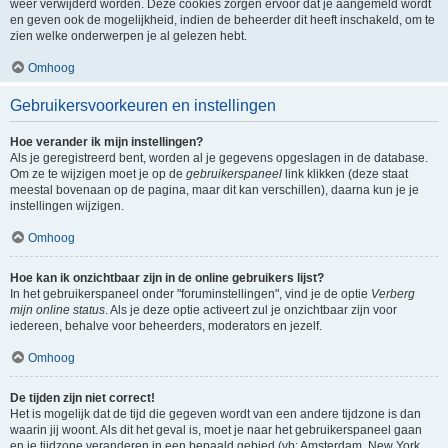
weer verwijderd worden. Deze cookies zorgen ervoor dat je aangemeld wordt
en geven ook de mogelijkheid, indien de beheerder dit heeft inschakeld, om te
zien welke onderwerpen je al gelezen hebt.
Omhoog
Gebruikersvoorkeuren en instellingen
Hoe verander ik mijn instellingen?
Als je geregistreerd bent, worden al je gegevens opgeslagen in de database.
Om ze te wijzigen moet je op de
gebruikerspaneel
link klikken (deze staat
meestal bovenaan op de pagina, maar dit kan verschillen), daarna kun je je
instellingen wijzigen.
Omhoog
Hoe kan ik onzichtbaar zijn in de online gebruikers lijst?
In het gebruikerspaneel onder "foruminstellingen", vind je de optie
Verberg
mijn online status
. Als je deze optie activeert zul je onzichtbaar zijn voor
iedereen, behalve voor beheerders, moderators en jezelf.
Omhoog
De tijden zijn niet correct!
Het is mogelijk dat de tijd die gegeven wordt van een andere tijdzone is dan
waarin jij woont. Als dit het geval is, moet je naar het gebruikerspaneel gaan
en je tijdzone veranderen in een bepaald gebied (vb: Amsterdam, New York,