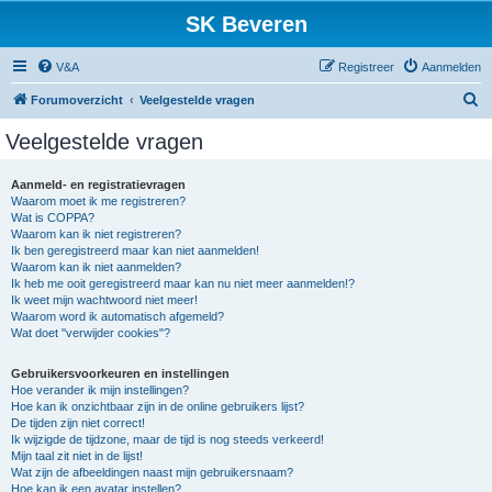
SK Beveren
V&A
Registreer
Aanmelden
Z
Forumoverzicht
Veelgestelde vragen
o
Veelgestelde vragen
e
k
Aanmeld- en registratievragen
Waarom moet ik me registreren?
Wat is COPPA?
Waarom kan ik niet registreren?
Ik ben geregistreerd maar kan niet aanmelden!
Waarom kan ik niet aanmelden?
Ik heb me ooit geregistreerd maar kan nu niet meer aanmelden!?
Ik weet mijn wachtwoord niet meer!
Waarom word ik automatisch afgemeld?
Wat doet "verwijder cookies"?
Gebruikersvoorkeuren en instellingen
Hoe verander ik mijn instellingen?
Hoe kan ik onzichtbaar zijn in de online gebruikers lijst?
De tijden zijn niet correct!
Ik wijzigde de tijdzone, maar de tijd is nog steeds verkeerd!
Mijn taal zit niet in de lijst!
Wat zijn de afbeeldingen naast mijn gebruikersnaam?
Hoe kan ik een avatar instellen?