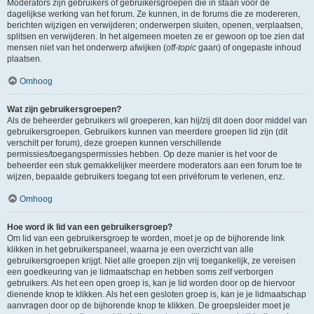
Moderators zijn gebruikers of gebruikersgroepen die in staan voor de
dagelijkse werking van het forum. Ze kunnen, in de forums die ze modereren,
berichten wijzigen en verwijderen; onderwerpen sluiten, openen, verplaatsen,
splitsen en verwijderen. In het algemeen moeten ze er gewoon op toe zien dat
mensen niet van het onderwerp afwijken (
off-topic
gaan) of ongepaste inhoud
plaatsen.
Omhoog
Wat zijn gebruikersgroepen?
Als de beheerder gebruikers wil groeperen, kan hij/zij dit doen door middel van
gebruikersgroepen. Gebruikers kunnen van meerdere groepen lid zijn (dit
verschilt per forum), deze groepen kunnen verschillende
permissies/toegangspermissies hebben. Op deze manier is het voor de
beheerder een stuk gemakkelijker meerdere moderators aan een forum toe te
wijzen, bepaalde gebruikers toegang tot een privéforum te verlenen, enz.
Omhoog
Hoe word ik lid van een gebruikersgroep?
Om lid van een gebruikersgroep te worden, moet je op de bijhorende link
klikken in het gebruikerspaneel, waarna je een overzicht van alle
gebruikersgroepen krijgt. Niet alle groepen zijn vrij toegankelijk, ze vereisen
een goedkeuring van je lidmaatschap en hebben soms zelf verborgen
gebruikers. Als het een open groep is, kan je lid worden door op de hiervoor
dienende knop te klikken. Als het een gesloten groep is, kan je je lidmaatschap
aanvragen door op de bijhorende knop te klikken. De groepsleider moet je