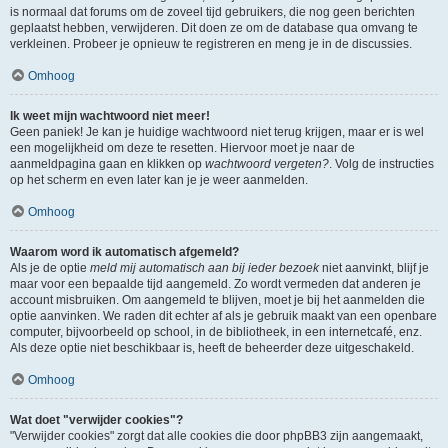
is normaal dat forums om de zoveel tijd gebruikers, die nog geen berichten
geplaatst hebben, verwijderen. Dit doen ze om de database qua omvang te
verkleinen. Probeer je opnieuw te registreren en meng je in de discussies.
Omhoog
Ik weet mijn wachtwoord niet meer!
Geen paniek! Je kan je huidige wachtwoord niet terug krijgen, maar er is wel
een mogelijkheid om deze te resetten. Hiervoor moet je naar de
aanmeldpagina gaan en klikken op
wachtwoord vergeten?
. Volg de instructies
op het scherm en even later kan je je weer aanmelden.
Omhoog
Waarom word ik automatisch afgemeld?
Als je de optie
meld mij automatisch aan bij ieder bezoek
niet aanvinkt, blijf je
maar voor een bepaalde tijd aangemeld. Zo wordt vermeden dat anderen je
account misbruiken. Om aangemeld te blijven, moet je bij het aanmelden die
optie aanvinken. We raden dit echter af als je gebruik maakt van een openbare
computer, bijvoorbeeld op school, in de bibliotheek, in een internetcafé, enz.
Als deze optie niet beschikbaar is, heeft de beheerder deze uitgeschakeld.
Omhoog
Wat doet "verwijder cookies"?
"Verwijder cookies" zorgt dat alle cookies die door phpBB3 zijn aangemaakt,