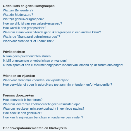
Gebruikers en gebruikersgroepen
Wat zijn Beheerders?
Wat zijn Moderators?
Wat zijn gebruikersgroepen?
Hoe word ik lid van een gebruikersgroep?
Hoe word ik een groepsleider?
Waarom staan verschillende gebruikersgroepen in een andere kleur?
Wat is de "Standaard gebruikersgroep"?
Waarvoor dient de "Het Team"-link?
Privéberichten
Ik kan geen privéberichten sturen!
Ik blijf ongewenste privéberichten ontvangen!
Ik heb spam of een e-mail met ongepaste inhoud van iemand op dit forum ontvangen!
Vrienden en vijanden
Waarvoor dient mijn vrienden- en vijandenlijst?
Hoe verwijder of voeg ik gebruikers toe aan mijn vrienden- en/of vijandenlijst?
Forums doorzoeken
Hoe doorzoek ik het forum?
Waarom levert mijn zoekopdracht geen resultaten op?
Waarom resulteert mijn zoekopdracht in een lege pagina?
Hoe zoek ik een gebruiker?
Hoe kan ik mijn eigen berichten en onderwerpen vinden?
Onderwerpabonnementen en bladwijzers