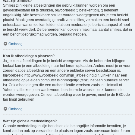
Wat zijn Smilies?
Smilies zijn kleine afbeeldingen die gebruikt kunnen worden om een
gevoelstoestand uit te drukken, bijvoorbeeld :) betekent blij, :( betekent
ongelukkig. Alle beschikbare smilies worden weergegeven als je een bericht
plaatst. Maak geen overdadig gebruik van smilies, ze maken een bericht snel
onleesbaar wat er toe kan leiden dat een moderator je bericht aanpast of heel
je bericht verwijdert. De beheerder kan ook een maximaal aantal smilies, dat in
een bericht gebruikt mag worden, bepaald hebben.
Omhoog
Kan ik afbeeldingen plaatsen?
Ja, je kunt afbeeldingen in je bericht weergeven. Als de beheerder bijlagen
toelaat kun je een afbeelding naar het forum uploaden. Anders moet je er voor
zorgen dat de afbeelding op een andere publieke server beschikbaar is,
bijvoorbeeld http://www.voorbeeld.com/mijn_afbeelding.gif. Linken naar een
afbeelding op je eigen computer is onmogelijk (tenzij het een publieke server
is). Ook afbeeldingen die een authentificatie vereisen zoals in: Hotmail of
Yahoo mailboxen, een wachtwoord beschermde website, enz. kunnen niet
worden weergegeven. Om een afbeelding weer te geven, moet je de BBCode
tag [img] gebruiken.
Omhoog
Wat zijn globale mededelingen?
Globale mededelingen zijn berichten die belangrijke informatie bevatten, je
komt ze dan ook op verschillende plaatsen tegen zoals bovenaan ieder forum