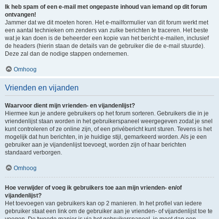
Ik heb spam of een e-mail met ongepaste inhoud van iemand op dit forum
ontvangen!
Jammer dat we dit moeten horen. Het e-mailformulier van dit forum werkt met
een aantal technieken om zenders van zulke berichten te traceren. Het beste
wat je kan doen is de beheerder een kopie van het bericht e-mailen, inclusief
de headers (hierin staan de details van de gebruiker die de e-mail stuurde).
Deze zal dan de nodige stappen ondernemen.
Omhoog
Vrienden en vijanden
Waarvoor dient mijn vrienden- en vijandenlijst?
Hiermee kun je andere gebruikers op het forum sorteren. Gebruikers die in je
vriendenlijst staan worden in het gebruikerspaneel weergegeven zodat je snel
kunt controleren of ze online zijn, of een privébericht kunt sturen. Tevens is het
mogelijk dat hun berichten, in je huidige stijl, gemarkeerd worden. Als je een
gebruiker aan je vijandenlijst toevoegt, worden zijn of haar berichten
standaard verborgen.
Omhoog
Hoe verwijder of voeg ik gebruikers toe aan mijn vrienden- en/of
vijandenlijst?
Het toevoegen van gebruikers kan op 2 manieren. In het profiel van iedere
gebruiker staat een link om de gebruiker aan je vrienden- of vijandenlijst toe te