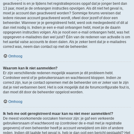
geactiveerd is en je tijdens het registratieproces opgaf dat je jonger bent dan
13 jaar, moet je de ontvangen instructies opvolgen. Als dit niet het geval is,
moet je account dan geactiveerd worden? Sommige forums vereisen dat
iedere nieuwe account geactiveerd wordt, ofwel door jezelf of door een
beheerder. Wanneer je je geregistreerd hebt, werd ook medegedeeld of dit al
dan niet nodig is. Indien je een e-mail ontvangen hebt, moet je de daarin
opgegeven instructies volgen. Als je nooit een e-mail ontvangen hebt, was het
opgegeven e-mailadres dan wel juist? Één van de redenen van activatie is om
het aantal valse accounts te doen dalen. Als je zeker bent dat je e-mailadres
correct was, neem dan contact op met de beheerder.
Omhoog
Waarom kan ik niet aanmelden?
Er zijn verschillende redenen mogelijk waarom je dit probleem hebt.
Controleer eerst of je gebruikersnaam en wachtwoord kloppen. Indien ze
correct zijn, kun je contact opnemen met de beheerder om er zeker van te zijn
dat je niet verbannen bent. Het is ook mogelijk dat de forumconfiguratie fout is,
dan moet dit door de beheerder opgelost worden.
Omhoog
Ik heb me ooit geregistreerd maar kan nu niet meer aanmelden!?
De meest voorkomende oorzaken hiervoor zijn: je gaf een verkeerde
gebruikersnaam of wachtwoord op (controleer de e-mail met je registratie
gegevens) of een beheerder heeft je account verwijderd om één of andere
reden. Indien dit laatste het geval is, heb je dan ooit een bericht geplaatst? Het