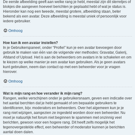
De eerste afbeelding geeft aan welke rang je hebt, meestal zijn dit sterretjes of
blokjes die aangeven hoeveel berichten je geplaatst hebt of wat je status is.
Hieronder kan nog een tweede, meestal grotere, afbeelding staan, beter
bekend als een avatar. Deze afbeelding is meestal uniek of persoonlijk voor
iedere gebruiker.
Omhoog
Hoe kan ik een avatar instellen?
In je Gebruikerspaneel, onder “Profiel” kun je een avatar toevoegen door
gebruik te maken van één van de volgende vier methodes: Gravatar, Galerij,
Afstand of Upload. Het is aan de beheerders om avatars in te schakelen en om
te kiezen op welke manier je een avatar kan gebruiken. Als je geen avatars
kunt gebruiken, neem dan contact op met een beheerder voor je vragen
hierover.
Omhoog
Wat is mijn rang en hoe verander ik mijn rang?
Rangen, welke verschijnen onder je gebruikersnaam, geven een indicatie over
het aantal berchten dat je hebt gemaakt of om bepaalde gebruikers te
identificeren, bijv. moderators en beheerders. Over het algemeen kun je je
rang niet wijzigen, aangezien ze ingesteld worden door een beheerder. Nu
moet je natuurlijk het forum niet beginnen te spammen met onzinnig veel
berichten, gewoon voor een hogere rang. Dit heeft zelfs mogelijk het
tegenovergestelde effect, een beheerder of moderator kunnen je berichten
aantal doen dalen.