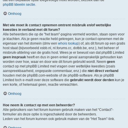
dat een bepaalde optie toegevoegd moet worden, bezoek dan de
phpBB Ideeën sectie
.
Omhoog
Met wie moet ik contact opnemen omtrent misbruik en/of wettelijke
kwesties in verband met dit forum?
Alle beheerders die op de "het team"-pagina vermeld worden, staan open voor
je klachten. Als je geen reactie hebt gekregen, kun je contact opnemen met de
eigenaar van het domein (dmv een
whois lookup
) of, als dit forum op een gratis
host staat (bijvoorbeeld xsbb.nl, nl.forums.cc, dotbb.be, enz.), het beheer of
misbruik-afdeling van de gratis host. Wees je er bewust van dat phpBB Limited
geen inspraak
heeft en dus in geen enkel geval aansprakelijk gehouden kan
worden over hoe, waar en door wie dit forum gebruikt wordt. Neem
geen
contact op met phpBB Limited met vragen over wettelijke kwesties (zoals
aanspreekbaarheid, ongepaste commentaar, enz.) die
niet direct verband
houden met de phpBB.com-website of de phpBB-software. Als je phpBB
Limited toch e-mailt over deze software die
gebruikt wordt door derden
kun je
een korte, of helemaal geen, reactie verwachten.
Omhoog
Hoe neem ik contact op met een beheerder?
Alle gebruikers van het forum kunnen gebruik maken van het “Contact”-
formulier als deze optie is ingeschakeld door de beheerders.
Leden van het forum kunnen ook gebruik maken van de “Het Team”-link.