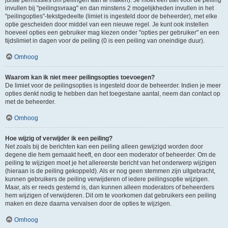
juiste permissies om peilingen aan te maken). Je moet een titel voor de peiling
invullen bij "peilingsvraag" en dan minstens 2 mogelijkheden invullen in het
"peilingopties"-tekstgedeelte (limiet is ingesteld door de beheerder), met elke
optie gescheiden door middel van een nieuwe regel. Je kunt ook instellen
hoeveel opties een gebruiker mag kiezen onder "opties per gebruiker" en een
tijdslimiet in dagen voor de peiling (0 is een peiling van oneindige duur).
Omhoog
Waarom kan ik niet meer peilingsopties toevoegen?
De limiet voor de peilingsopties is ingesteld door de beheerder. Indien je meer
opties denkt nodig te hebben dan het toegestane aantal, neem dan contact op
met de beheerder.
Omhoog
Hoe wijzig of verwijder ik een peiling?
Net zoals bij de berichten kan een peiling alleen gewijzigd worden door
degene die hem gemaakt heeft, en door een moderator of beheerder. Om de
peiling te wijzigen moet je het allereerste bericht van het onderwerp wijzigen
(hieraan is de peiling gekoppeld). Als er nog geen stemmen zijn uitgebracht,
kunnen gebruikers de peiling verwijderen of iedere peilingsoptie wijzigen.
Maar, als er reeds gestemd is, dan kunnen alleen moderators of beheerders
hem wijzigen of verwijderen. Dit om te voorkomen dat gebruikers een peiling
maken en deze daarna vervalsen door de opties te wijzigen.
Omhoog