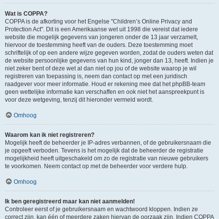
Wat is COPPA?
COPPA is de afkorting voor het Engelse "Children’s Online Privacy and
Protection Act". Dit is een Amerikaanse wet uit 1998 die vereist dat iedere
website die mogelijk gegevens van jongeren onder de 13 jaar verzamelt,
hiervoor de toestemming heeft van de ouders. Deze toestemming moet
schriftelijk of op een andere wijze gegeven worden, zodat de ouders weten dat
de website persoonlijke gegevens van hun kind, jonger dan 13, heeft. Indien je
niet zeker bent of deze wet al dan niet op jou of de website waarop je wil
registreren van toepassing is, neem dan contact op met een juridisch
raadgever voor meer informatie. Houd er rekening mee dat het phpBB-team
geen wettelijke informatie kan verschaffen en ook niet het aanspreekpunt is
voor deze wetgeving, tenzij dit hieronder vermeld wordt.
Omhoog
Waarom kan ik niet registreren?
Mogelijk heeft de beheerder je IP-adres verbannen, of de gebruikersnaam die
je opgeeft verboden. Tevens is het mogelijk dat de beheerder de registratie
mogelijkheid heeft uitgeschakeld om zo de registratie van nieuwe gebruikers
te voorkomen. Neem contact op met de beheerder voor verdere hulp.
Omhoog
Ik ben geregistreerd maar kan niet aanmelden!
Controleer eerst of je gebruikersnaam en wachtwoord kloppen. Indien ze
correct zijn, kan één of meerdere zaken hiervan de oorzaak zijn. Indien COPPA