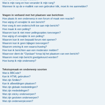
Wat is mijn rang en hoe verander ik mijn rang?
Wanneer ik op de e-maillink van een gebruiker klik, moet ik me aanmelden?
Vragen in verband met het plaatsen van berichten
Hoe plaats ik een onderwerp in een forum of maak een reactie?
Hoe wijzig of verwijder ik een bericht?
Hoe voeg ik een onderschrift toe aan mijn bericht?
Hoe maak ik een peiling?
Waarom kan ik niet meer peilingsopties toevoegen?
Hoe wijzig of verwijder ik een peiling?
Waarom kan ik een bepaald forum niet openen?
Waarom kan ik geen bijlagen toevoegen?
Waarom ontving ik een waarschuwing?
Hoe kan ik berichten aan een moderator melden?
Waarvoor dient de "Opslaan"-knop bij het plaatsen van een bericht?
Waarom moet mijn bericht goedgekeurd worden?
Hoe bump ik mijn onderwerp?
Tekstopmaak en onderwerp soorten
Wat is BBCode?
Kan ik HTML gebruiken?
Wat zijn Smilies?
Kan ik afbeeldingen plaatsen?
Wat zijn globale mededelingen?
Wat zijn mededelingen?
Wat zijn sticky onderwerpen?
Wat zijn gesloten onderwerpen?
Wat zijn onderwerpiconen?