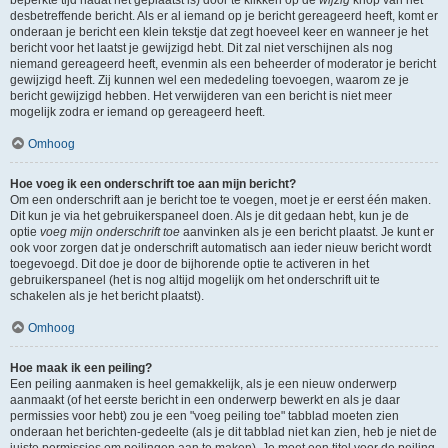
beperkte tijd nadat het geplaatst is) door te klikken op de
wijzig
knop van het
desbetreffende bericht. Als er al iemand op je bericht gereageerd heeft, komt er
onderaan je bericht een klein tekstje dat zegt hoeveel keer en wanneer je het
bericht voor het laatst je gewijzigd hebt. Dit zal niet verschijnen als nog
niemand gereageerd heeft, evenmin als een beheerder of moderator je bericht
gewijzigd heeft. Zij kunnen wel een mededeling toevoegen, waarom ze je
bericht gewijzigd hebben. Het verwijderen van een bericht is niet meer
mogelijk zodra er iemand op gereageerd heeft.
Omhoog
Hoe voeg ik een onderschrift toe aan mijn bericht?
Om een onderschrift aan je bericht toe te voegen, moet je er eerst één maken.
Dit kun je via het gebruikerspaneel doen. Als je dit gedaan hebt, kun je de
optie
voeg mijn onderschrift toe
aanvinken als je een bericht plaatst. Je kunt er
ook voor zorgen dat je onderschrift automatisch aan ieder nieuw bericht wordt
toegevoegd. Dit doe je door de bijhorende optie te activeren in het
gebruikerspaneel (het is nog altijd mogelijk om het onderschrift uit te
schakelen als je het bericht plaatst).
Omhoog
Hoe maak ik een peiling?
Een peiling aanmaken is heel gemakkelijk, als je een nieuw onderwerp
aanmaakt (of het eerste bericht in een onderwerp bewerkt en als je daar
permissies voor hebt) zou je een "voeg peiling toe" tabblad moeten zien
onderaan het berichten-gedeelte (als je dit tabblad niet kan zien, heb je niet de