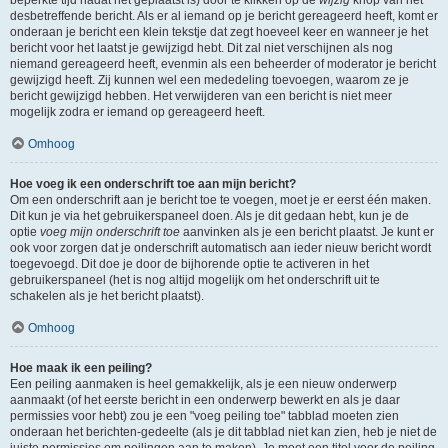
beperkte tijd nadat het geplaatst is) door te klikken op de
wijzig
knop van het
desbetreffende bericht. Als er al iemand op je bericht gereageerd heeft, komt er
onderaan je bericht een klein tekstje dat zegt hoeveel keer en wanneer je het
bericht voor het laatst je gewijzigd hebt. Dit zal niet verschijnen als nog
niemand gereageerd heeft, evenmin als een beheerder of moderator je bericht
gewijzigd heeft. Zij kunnen wel een mededeling toevoegen, waarom ze je
bericht gewijzigd hebben. Het verwijderen van een bericht is niet meer
mogelijk zodra er iemand op gereageerd heeft.
Omhoog
Hoe voeg ik een onderschrift toe aan mijn bericht?
Om een onderschrift aan je bericht toe te voegen, moet je er eerst één maken.
Dit kun je via het gebruikerspaneel doen. Als je dit gedaan hebt, kun je de
optie
voeg mijn onderschrift toe
aanvinken als je een bericht plaatst. Je kunt er
ook voor zorgen dat je onderschrift automatisch aan ieder nieuw bericht wordt
toegevoegd. Dit doe je door de bijhorende optie te activeren in het
gebruikerspaneel (het is nog altijd mogelijk om het onderschrift uit te
schakelen als je het bericht plaatst).
Omhoog
Hoe maak ik een peiling?
Een peiling aanmaken is heel gemakkelijk, als je een nieuw onderwerp
aanmaakt (of het eerste bericht in een onderwerp bewerkt en als je daar
permissies voor hebt) zou je een "voeg peiling toe" tabblad moeten zien
onderaan het berichten-gedeelte (als je dit tabblad niet kan zien, heb je niet de