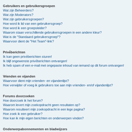
Gebruikers en gebruikersgroepen
Wat zijn Beheerders?
Wat zijn Moderators?
Wat zijn gebruikersgroepen?
Hoe word ik lid van een gebruikersgroep?
Hoe word ik een groepsleider?
Waarom staan verschillende gebruikersgroepen in een andere kleur?
Wat is de "Standaard gebruikersgroep"?
Waarvoor dient de "Het Team"-link?
Privéberichten
Ik kan geen privéberichten sturen!
Ik blijf ongewenste privéberichten ontvangen!
Ik heb spam of een e-mail met ongepaste inhoud van iemand op dit forum ontvangen!
Vrienden en vijanden
Waarvoor dient mijn vrienden- en vijandenlijst?
Hoe verwijder of voeg ik gebruikers toe aan mijn vrienden- en/of vijandenlijst?
Forums doorzoeken
Hoe doorzoek ik het forum?
Waarom levert mijn zoekopdracht geen resultaten op?
Waarom resulteert mijn zoekopdracht in een lege pagina?
Hoe zoek ik een gebruiker?
Hoe kan ik mijn eigen berichten en onderwerpen vinden?
Onderwerpabonnementen en bladwijzers