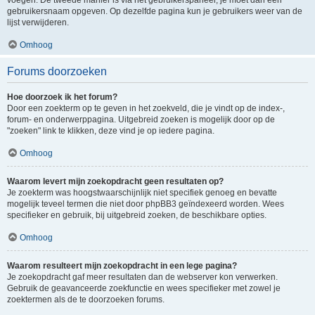
voegen. De tweede manier is via het gebruikerspaneel, je moet dan een
gebruikersnaam opgeven. Op dezelfde pagina kun je gebruikers weer van de
lijst verwijderen.
Omhoog
Forums doorzoeken
Hoe doorzoek ik het forum?
Door een zoekterm op te geven in het zoekveld, die je vindt op de index-,
forum- en onderwerppagina. Uitgebreid zoeken is mogelijk door op de
"zoeken" link te klikken, deze vind je op iedere pagina.
Omhoog
Waarom levert mijn zoekopdracht geen resultaten op?
Je zoekterm was hoogstwaarschijnlijk niet specifiek genoeg en bevatte
mogelijk teveel termen die niet door phpBB3 geïndexeerd worden. Wees
specifieker en gebruik, bij uitgebreid zoeken, de beschikbare opties.
Omhoog
Waarom resulteert mijn zoekopdracht in een lege pagina?
Je zoekopdracht gaf meer resultaten dan de webserver kon verwerken.
Gebruik de geavanceerde zoekfunctie en wees specifieker met zowel je
zoektermen als de te doorzoeken forums.