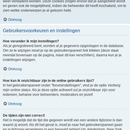
weer verwijderd worden. Deze cookies zorgen ervoor dat je aangemeld wordt
en geven ook de mogelijkheid, indien de beheerder dit heeft inschakeld, om te
zien welke onderwerpen je al gelezen hebt.
Omhoog
Gebruikersvoorkeuren en instellingen
Hoe verander ik mijn instellingen?
Als je geregistreerd bent, worden al je gegevens opgeslagen in de database.
Om ze te wijzigen moet je op de
gebruikerspaneel
link klikken (deze staat
meestal bovenaan op de pagina, maar dit kan verschillen), daarna kun je je
instellingen wijzigen.
Omhoog
Hoe kan ik onzichtbaar zijn in de online gebruikers lijst?
In het gebruikerspaneel onder "foruminstellingen", vind je de optie
Verberg
mijn online status
. Als je deze optie activeert zul je onzichtbaar zijn voor
iedereen, behalve voor beheerders, moderators en jezelf.
Omhoog
De tijden zijn niet correct!
Het is mogelijk dat de tijd die gegeven wordt van een andere tijdzone is dan
waarin jij woont. Als dit het geval is, moet je naar het gebruikerspaneel gaan
en je tijdzone veranderen in een bepaald gebied (vb: Amsterdam, New York,