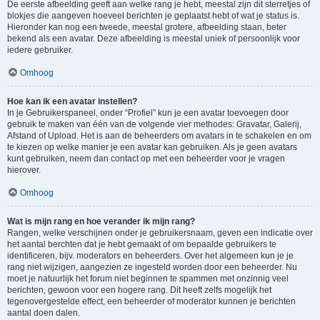
De eerste afbeelding geeft aan welke rang je hebt, meestal zijn dit sterretjes of
blokjes die aangeven hoeveel berichten je geplaatst hebt of wat je status is.
Hieronder kan nog een tweede, meestal grotere, afbeelding staan, beter
bekend als een avatar. Deze afbeelding is meestal uniek of persoonlijk voor
iedere gebruiker.
Omhoog
Hoe kan ik een avatar instellen?
In je Gebruikerspaneel, onder “Profiel” kun je een avatar toevoegen door
gebruik te maken van één van de volgende vier methodes: Gravatar, Galerij,
Afstand of Upload. Het is aan de beheerders om avatars in te schakelen en om
te kiezen op welke manier je een avatar kan gebruiken. Als je geen avatars
kunt gebruiken, neem dan contact op met een beheerder voor je vragen
hierover.
Omhoog
Wat is mijn rang en hoe verander ik mijn rang?
Rangen, welke verschijnen onder je gebruikersnaam, geven een indicatie over
het aantal berchten dat je hebt gemaakt of om bepaalde gebruikers te
identificeren, bijv. moderators en beheerders. Over het algemeen kun je je
rang niet wijzigen, aangezien ze ingesteld worden door een beheerder. Nu
moet je natuurlijk het forum niet beginnen te spammen met onzinnig veel
berichten, gewoon voor een hogere rang. Dit heeft zelfs mogelijk het
tegenovergestelde effect, een beheerder of moderator kunnen je berichten
aantal doen dalen.