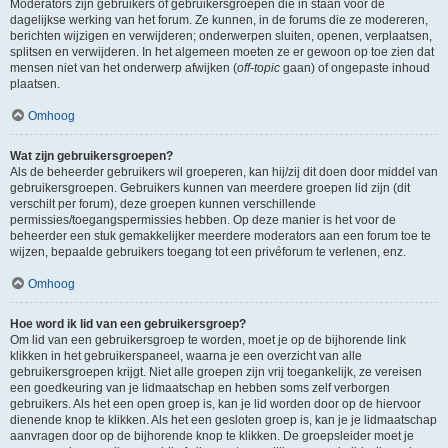
Moderators zijn gebruikers of gebruikersgroepen die in staan voor de
dagelijkse werking van het forum. Ze kunnen, in de forums die ze modereren,
berichten wijzigen en verwijderen; onderwerpen sluiten, openen, verplaatsen,
splitsen en verwijderen. In het algemeen moeten ze er gewoon op toe zien dat
mensen niet van het onderwerp afwijken (
off-topic
gaan) of ongepaste inhoud
plaatsen.
Omhoog
Wat zijn gebruikersgroepen?
Als de beheerder gebruikers wil groeperen, kan hij/zij dit doen door middel van
gebruikersgroepen. Gebruikers kunnen van meerdere groepen lid zijn (dit
verschilt per forum), deze groepen kunnen verschillende
permissies/toegangspermissies hebben. Op deze manier is het voor de
beheerder een stuk gemakkelijker meerdere moderators aan een forum toe te
wijzen, bepaalde gebruikers toegang tot een privéforum te verlenen, enz.
Omhoog
Hoe word ik lid van een gebruikersgroep?
Om lid van een gebruikersgroep te worden, moet je op de bijhorende link
klikken in het gebruikerspaneel, waarna je een overzicht van alle
gebruikersgroepen krijgt. Niet alle groepen zijn vrij toegankelijk, ze vereisen
een goedkeuring van je lidmaatschap en hebben soms zelf verborgen
gebruikers. Als het een open groep is, kan je lid worden door op de hiervoor
dienende knop te klikken. Als het een gesloten groep is, kan je je lidmaatschap
aanvragen door op de bijhorende knop te klikken. De groepsleider moet je