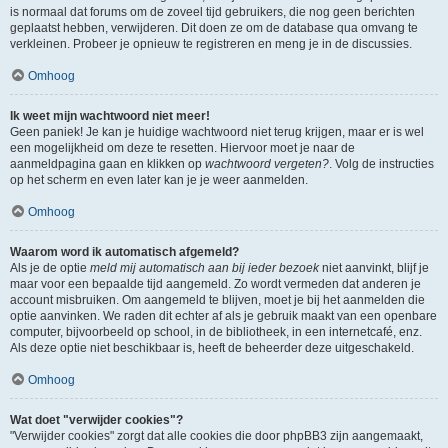
is normaal dat forums om de zoveel tijd gebruikers, die nog geen berichten
geplaatst hebben, verwijderen. Dit doen ze om de database qua omvang te
verkleinen. Probeer je opnieuw te registreren en meng je in de discussies.
Omhoog
Ik weet mijn wachtwoord niet meer!
Geen paniek! Je kan je huidige wachtwoord niet terug krijgen, maar er is wel
een mogelijkheid om deze te resetten. Hiervoor moet je naar de
aanmeldpagina gaan en klikken op
wachtwoord vergeten?
. Volg de instructies
op het scherm en even later kan je je weer aanmelden.
Omhoog
Waarom word ik automatisch afgemeld?
Als je de optie
meld mij automatisch aan bij ieder bezoek
niet aanvinkt, blijf je
maar voor een bepaalde tijd aangemeld. Zo wordt vermeden dat anderen je
account misbruiken. Om aangemeld te blijven, moet je bij het aanmelden die
optie aanvinken. We raden dit echter af als je gebruik maakt van een openbare
computer, bijvoorbeeld op school, in de bibliotheek, in een internetcafé, enz.
Als deze optie niet beschikbaar is, heeft de beheerder deze uitgeschakeld.
Omhoog
Wat doet "verwijder cookies"?
"Verwijder cookies" zorgt dat alle cookies die door phpBB3 zijn aangemaakt,