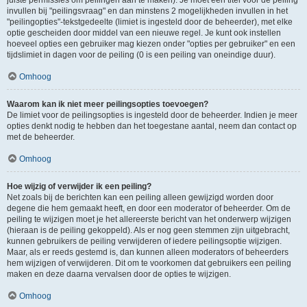
juiste permissies om peilingen aan te maken). Je moet een titel voor de peiling
invullen bij "peilingsvraag" en dan minstens 2 mogelijkheden invullen in het
"peilingopties"-tekstgedeelte (limiet is ingesteld door de beheerder), met elke
optie gescheiden door middel van een nieuwe regel. Je kunt ook instellen
hoeveel opties een gebruiker mag kiezen onder "opties per gebruiker" en een
tijdslimiet in dagen voor de peiling (0 is een peiling van oneindige duur).
Omhoog
Waarom kan ik niet meer peilingsopties toevoegen?
De limiet voor de peilingsopties is ingesteld door de beheerder. Indien je meer
opties denkt nodig te hebben dan het toegestane aantal, neem dan contact op
met de beheerder.
Omhoog
Hoe wijzig of verwijder ik een peiling?
Net zoals bij de berichten kan een peiling alleen gewijzigd worden door
degene die hem gemaakt heeft, en door een moderator of beheerder. Om de
peiling te wijzigen moet je het allereerste bericht van het onderwerp wijzigen
(hieraan is de peiling gekoppeld). Als er nog geen stemmen zijn uitgebracht,
kunnen gebruikers de peiling verwijderen of iedere peilingsoptie wijzigen.
Maar, als er reeds gestemd is, dan kunnen alleen moderators of beheerders
hem wijzigen of verwijderen. Dit om te voorkomen dat gebruikers een peiling
maken en deze daarna vervalsen door de opties te wijzigen.
Omhoog