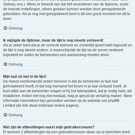
Sydney, enz.). Wees er bewust van dat het veranderen van de tijdzone, zoals
de meeste instellingen, alleen gedaan kunnen worden door geregistreerde
gebruikers. Als je nog niet geregistreerd bent is dit een goed moment om dit te
doen.
Omhoog
Ik wijzigde de tijdzone, maar de tijd is nog steeds verkeerd!
Als je zeker bent dat je de correcte tijdzone en zomertijd goed hebt ingevuld en
de tijd is nog steeds anders, is waarschijnlijk de tijd op de server verkeerd
ingesteld en zullen de beheerders een aanpassing moeten doen.
Omhoog
Mijn taal zit niet in de lijst!
De meest voorkomende reden hiervoor is dat de beheerder je taal niet
geïnstalleerd heeft, of dat nog niemand het forum in je taal vertaald heeft. Je
kunt altijd aan de beheerder vragen of hij het talenpakket, dat je nodig hebt, wil
installeren. Indien het nog niet bestaat, mag je gerust de vertaling maken. Meer
informatie hieromtrent kan gevonden worden op de website van phpBB
Limited (de link staat onderaan iedere pagina).
Omhoog
Wat zijn de afbeeldingen naast mijn gebruikersnaam?
Er kunnen 2 afbeeldingen bij een gebruikersnaam staan als je berichten leest.