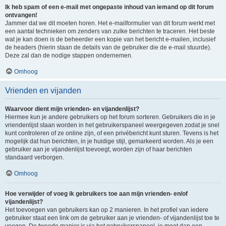
Ik heb spam of een e-mail met ongepaste inhoud van iemand op dit forum
ontvangen!
Jammer dat we dit moeten horen. Het e-mailformulier van dit forum werkt met
een aantal technieken om zenders van zulke berichten te traceren. Het beste
wat je kan doen is de beheerder een kopie van het bericht e-mailen, inclusief
de headers (hierin staan de details van de gebruiker die de e-mail stuurde).
Deze zal dan de nodige stappen ondernemen.
Omhoog
Vrienden en vijanden
Waarvoor dient mijn vrienden- en vijandenlijst?
Hiermee kun je andere gebruikers op het forum sorteren. Gebruikers die in je
vriendenlijst staan worden in het gebruikerspaneel weergegeven zodat je snel
kunt controleren of ze online zijn, of een privébericht kunt sturen. Tevens is het
mogelijk dat hun berichten, in je huidige stijl, gemarkeerd worden. Als je een
gebruiker aan je vijandenlijst toevoegt, worden zijn of haar berichten
standaard verborgen.
Omhoog
Hoe verwijder of voeg ik gebruikers toe aan mijn vrienden- en/of
vijandenlijst?
Het toevoegen van gebruikers kan op 2 manieren. In het profiel van iedere
gebruiker staat een link om de gebruiker aan je vrienden- of vijandenlijst toe te