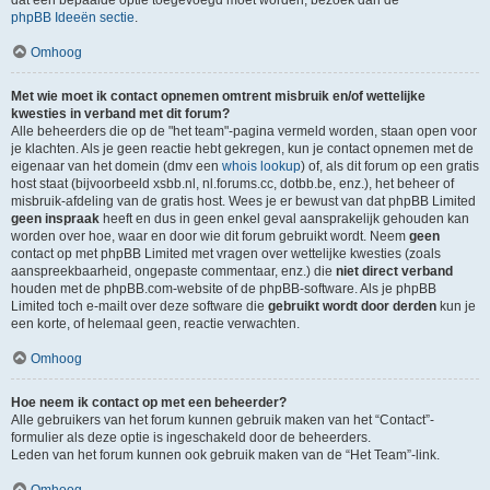
dat een bepaalde optie toegevoegd moet worden, bezoek dan de
phpBB Ideeën sectie
.
Omhoog
Met wie moet ik contact opnemen omtrent misbruik en/of wettelijke
kwesties in verband met dit forum?
Alle beheerders die op de "het team"-pagina vermeld worden, staan open voor
je klachten. Als je geen reactie hebt gekregen, kun je contact opnemen met de
eigenaar van het domein (dmv een
whois lookup
) of, als dit forum op een gratis
host staat (bijvoorbeeld xsbb.nl, nl.forums.cc, dotbb.be, enz.), het beheer of
misbruik-afdeling van de gratis host. Wees je er bewust van dat phpBB Limited
geen inspraak
heeft en dus in geen enkel geval aansprakelijk gehouden kan
worden over hoe, waar en door wie dit forum gebruikt wordt. Neem
geen
contact op met phpBB Limited met vragen over wettelijke kwesties (zoals
aanspreekbaarheid, ongepaste commentaar, enz.) die
niet direct verband
houden met de phpBB.com-website of de phpBB-software. Als je phpBB
Limited toch e-mailt over deze software die
gebruikt wordt door derden
kun je
een korte, of helemaal geen, reactie verwachten.
Omhoog
Hoe neem ik contact op met een beheerder?
Alle gebruikers van het forum kunnen gebruik maken van het “Contact”-
formulier als deze optie is ingeschakeld door de beheerders.
Leden van het forum kunnen ook gebruik maken van de “Het Team”-link.