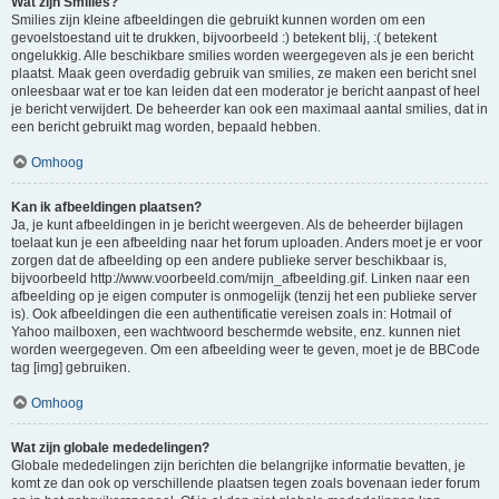
Wat zijn Smilies?
Smilies zijn kleine afbeeldingen die gebruikt kunnen worden om een
gevoelstoestand uit te drukken, bijvoorbeeld :) betekent blij, :( betekent
ongelukkig. Alle beschikbare smilies worden weergegeven als je een bericht
plaatst. Maak geen overdadig gebruik van smilies, ze maken een bericht snel
onleesbaar wat er toe kan leiden dat een moderator je bericht aanpast of heel
je bericht verwijdert. De beheerder kan ook een maximaal aantal smilies, dat in
een bericht gebruikt mag worden, bepaald hebben.
Omhoog
Kan ik afbeeldingen plaatsen?
Ja, je kunt afbeeldingen in je bericht weergeven. Als de beheerder bijlagen
toelaat kun je een afbeelding naar het forum uploaden. Anders moet je er voor
zorgen dat de afbeelding op een andere publieke server beschikbaar is,
bijvoorbeeld http://www.voorbeeld.com/mijn_afbeelding.gif. Linken naar een
afbeelding op je eigen computer is onmogelijk (tenzij het een publieke server
is). Ook afbeeldingen die een authentificatie vereisen zoals in: Hotmail of
Yahoo mailboxen, een wachtwoord beschermde website, enz. kunnen niet
worden weergegeven. Om een afbeelding weer te geven, moet je de BBCode
tag [img] gebruiken.
Omhoog
Wat zijn globale mededelingen?
Globale mededelingen zijn berichten die belangrijke informatie bevatten, je
komt ze dan ook op verschillende plaatsen tegen zoals bovenaan ieder forum