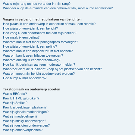
Wat is mijn rang en hoe verander ik mijn rang?
Wanneer ik op de e-maillink van een gebruiker klik, moet ik me aanmelden?
Vragen in verband met het plaatsen van berichten
Hoe plaats ik een onderwerp in een forum of maak een reactie?
Hoe wijzig of verwijder ik een bericht?
Hoe voeg ik een onderschrift toe aan mijn bericht?
Hoe maak ik een peiling?
Waarom kan ik niet meer peilingsopties toevoegen?
Hoe wijzig of verwijder ik een peiling?
Waarom kan ik een bepaald forum niet openen?
Waarom kan ik geen bijlagen toevoegen?
Waarom ontving ik een waarschuwing?
Hoe kan ik berichten aan een moderator melden?
Waarvoor dient de "Opslaan"-knop bij het plaatsen van een bericht?
Waarom moet mijn bericht goedgekeurd worden?
Hoe bump ik mijn onderwerp?
Tekstopmaak en onderwerp soorten
Wat is BBCode?
Kan ik HTML gebruiken?
Wat zijn Smilies?
Kan ik afbeeldingen plaatsen?
Wat zijn globale mededelingen?
Wat zijn mededelingen?
Wat zijn sticky onderwerpen?
Wat zijn gesloten onderwerpen?
Wat zijn onderwerpiconen?