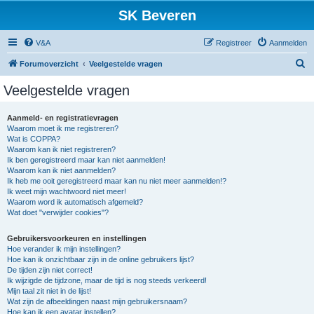
SK Beveren
V&A
Registreer
Aanmelden
Z
Forumoverzicht
Veelgestelde vragen
o
Veelgestelde vragen
e
k
Aanmeld- en registratievragen
Waarom moet ik me registreren?
Wat is COPPA?
Waarom kan ik niet registreren?
Ik ben geregistreerd maar kan niet aanmelden!
Waarom kan ik niet aanmelden?
Ik heb me ooit geregistreerd maar kan nu niet meer aanmelden!?
Ik weet mijn wachtwoord niet meer!
Waarom word ik automatisch afgemeld?
Wat doet "verwijder cookies"?
Gebruikersvoorkeuren en instellingen
Hoe verander ik mijn instellingen?
Hoe kan ik onzichtbaar zijn in de online gebruikers lijst?
De tijden zijn niet correct!
Ik wijzigde de tijdzone, maar de tijd is nog steeds verkeerd!
Mijn taal zit niet in de lijst!
Wat zijn de afbeeldingen naast mijn gebruikersnaam?
Hoe kan ik een avatar instellen?