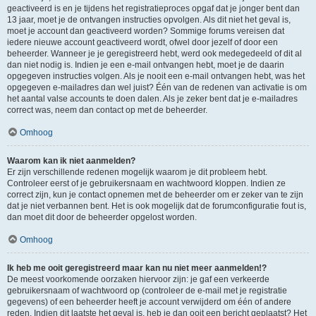
geactiveerd is en je tijdens het registratieproces opgaf dat je jonger bent dan
13 jaar, moet je de ontvangen instructies opvolgen. Als dit niet het geval is,
moet je account dan geactiveerd worden? Sommige forums vereisen dat
iedere nieuwe account geactiveerd wordt, ofwel door jezelf of door een
beheerder. Wanneer je je geregistreerd hebt, werd ook medegedeeld of dit al
dan niet nodig is. Indien je een e-mail ontvangen hebt, moet je de daarin
opgegeven instructies volgen. Als je nooit een e-mail ontvangen hebt, was het
opgegeven e-mailadres dan wel juist? Één van de redenen van activatie is om
het aantal valse accounts te doen dalen. Als je zeker bent dat je e-mailadres
correct was, neem dan contact op met de beheerder.
Omhoog
Waarom kan ik niet aanmelden?
Er zijn verschillende redenen mogelijk waarom je dit probleem hebt.
Controleer eerst of je gebruikersnaam en wachtwoord kloppen. Indien ze
correct zijn, kun je contact opnemen met de beheerder om er zeker van te zijn
dat je niet verbannen bent. Het is ook mogelijk dat de forumconfiguratie fout is,
dan moet dit door de beheerder opgelost worden.
Omhoog
Ik heb me ooit geregistreerd maar kan nu niet meer aanmelden!?
De meest voorkomende oorzaken hiervoor zijn: je gaf een verkeerde
gebruikersnaam of wachtwoord op (controleer de e-mail met je registratie
gegevens) of een beheerder heeft je account verwijderd om één of andere
reden. Indien dit laatste het geval is, heb je dan ooit een bericht geplaatst? Het