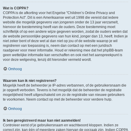
Wat is COPPA?
COPPA is de afkorting voor het Engelse "Children’s Online Privacy and
Protection Act". Dit is een Amerikaanse wet uit 1998 die vereist dat iedere
website die mogelijk gegevens van jongeren onder de 13 jaar verzamelt,
hiervoor de toestemming heeft van de ouders. Deze toestemming moet
schriftelijk of op een andere wijze gegeven worden, zodat de ouders weten dat
de website persoonlijke gegevens van hun kind, jonger dan 13, heeft. Indien je
niet zeker bent of deze wet al dan niet op jou of de website waarop je wil
registreren van toepassing is, neem dan contact op met een juridisch
raadgever voor meer informatie. Houd er rekening mee dat het phpBB-team
geen wettelijke informatie kan verschaffen en ook niet het aanspreekpunt is
voor deze wetgeving, tenzij dit hieronder vermeld wordt.
Omhoog
Waarom kan ik niet registreren?
Mogelijk heeft de beheerder je IP-adres verbannen, of de gebruikersnaam die
je opgeeft verboden. Tevens is het mogelijk dat de beheerder de registratie
mogelijkheid heeft uitgeschakeld om zo de registratie van nieuwe gebruikers
te voorkomen. Neem contact op met de beheerder voor verdere hulp.
Omhoog
Ik ben geregistreerd maar kan niet aanmelden!
Controleer eerst of je gebruikersnaam en wachtwoord kloppen. Indien ze
correct zijn, kan één of meerdere zaken hiervan de oorzaak zijn. Indien COPPA