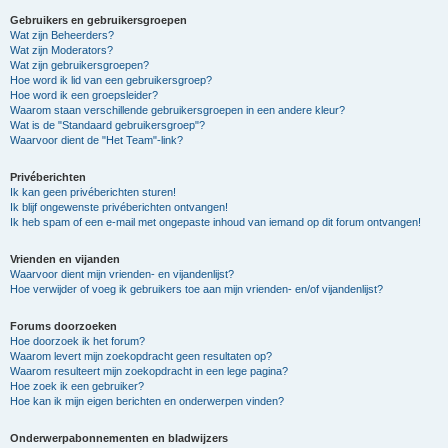
Gebruikers en gebruikersgroepen
Wat zijn Beheerders?
Wat zijn Moderators?
Wat zijn gebruikersgroepen?
Hoe word ik lid van een gebruikersgroep?
Hoe word ik een groepsleider?
Waarom staan verschillende gebruikersgroepen in een andere kleur?
Wat is de "Standaard gebruikersgroep"?
Waarvoor dient de "Het Team"-link?
Privéberichten
Ik kan geen privéberichten sturen!
Ik blijf ongewenste privéberichten ontvangen!
Ik heb spam of een e-mail met ongepaste inhoud van iemand op dit forum ontvangen!
Vrienden en vijanden
Waarvoor dient mijn vrienden- en vijandenlijst?
Hoe verwijder of voeg ik gebruikers toe aan mijn vrienden- en/of vijandenlijst?
Forums doorzoeken
Hoe doorzoek ik het forum?
Waarom levert mijn zoekopdracht geen resultaten op?
Waarom resulteert mijn zoekopdracht in een lege pagina?
Hoe zoek ik een gebruiker?
Hoe kan ik mijn eigen berichten en onderwerpen vinden?
Onderwerpabonnementen en bladwijzers