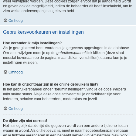
weer verwijderd worden. Deze cookies zorgen ervoor dat je aangemeld wordt
en geven ook de mogelijkheid, indien de beheerder dit heeft inschakeld, om te
zien welke onderwerpen je al gelezen hebt.
Omhoog
Gebruikersvoorkeuren en instellingen
Hoe verander ik mijn instellingen?
Als je geregistreerd bent, worden al je gegevens opgeslagen in de database.
Om ze te wijzigen moet je op de
gebruikerspaneel
link klikken (deze staat
meestal bovenaan op de pagina, maar dit kan verschillen), daarna kun je je
instellingen wijzigen.
Omhoog
Hoe kan ik onzichtbaar zijn in de online gebruikers lijst?
In het gebruikerspaneel onder "foruminstellingen", vind je de optie
Verberg
mijn online status
. Als je deze optie activeert zul je onzichtbaar zijn voor
iedereen, behalve voor beheerders, moderators en jezelf.
Omhoog
De tijden zijn niet correct!
Het is mogelijk dat de tijd die gegeven wordt van een andere tijdzone is dan
waarin jij woont. Als dit het geval is, moet je naar het gebruikerspaneel gaan
en je tijdzone veranderen in een bepaald gebied (vb: Amsterdam, New York,