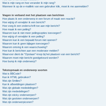
Wat is mijn rang en hoe verander ik mijn rang?
Wanneer ik op de e-maillink van een gebruiker klik, moet ik me aanmelden?
Vragen in verband met het plaatsen van berichten
Hoe plaats ik een onderwerp in een forum of maak een reactie?
Hoe wijzig of verwijder ik een bericht?
Hoe voeg ik een onderschrift toe aan mijn bericht?
Hoe maak ik een peiling?
Waarom kan ik niet meer peilingsopties toevoegen?
Hoe wijzig of verwijder ik een peiling?
Waarom kan ik een bepaald forum niet openen?
Waarom kan ik geen bijlagen toevoegen?
Waarom ontving ik een waarschuwing?
Hoe kan ik berichten aan een moderator melden?
Waarvoor dient de "Opslaan"-knop bij het plaatsen van een bericht?
Waarom moet mijn bericht goedgekeurd worden?
Hoe bump ik mijn onderwerp?
Tekstopmaak en onderwerp soorten
Wat is BBCode?
Kan ik HTML gebruiken?
Wat zijn Smilies?
Kan ik afbeeldingen plaatsen?
Wat zijn globale mededelingen?
Wat zijn mededelingen?
Wat zijn sticky onderwerpen?
Wat zijn gesloten onderwerpen?
Wat zijn onderwerpiconen?