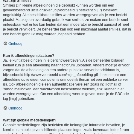
Wat zijn Smilies?
Smilies zijn kleine afbeeldingen die gebruikt kunnen worden om een
gevoelstoestand uit te drukken, bijvoorbeeld :) betekent blij, :( betekent
ongelukkig. Alle beschikbare smilies worden weergegeven als je een bericht
plaatst. Maak geen overdadig gebruik van smilies, ze maken een bericht snel
onleesbaar wat er toe kan leiden dat een moderator je bericht aanpast of heel
je bericht verwijdert. De beheerder kan ook een maximaal aantal smilies, dat in
een bericht gebruikt mag worden, bepaald hebben.
Omhoog
Kan ik afbeeldingen plaatsen?
Ja, je kunt afbeeldingen in je bericht weergeven. Als de beheerder bijlagen
toelaat kun je een afbeelding naar het forum uploaden. Anders moet je er voor
zorgen dat de afbeelding op een andere publieke server beschikbaar is,
bijvoorbeeld http://www.voorbeeld.com/mijn_afbeelding.gif. Linken naar een
afbeelding op je eigen computer is onmogelijk (tenzij het een publieke server
is). Ook afbeeldingen die een authentificatie vereisen zoals in: Hotmail of
Yahoo mailboxen, een wachtwoord beschermde website, enz. kunnen niet
worden weergegeven. Om een afbeelding weer te geven, moet je de BBCode
tag [img] gebruiken.
Omhoog
Wat zijn globale mededelingen?
Globale mededelingen zijn berichten die belangrijke informatie bevatten, je
komt ze dan ook op verschillende plaatsen tegen zoals bovenaan ieder forum