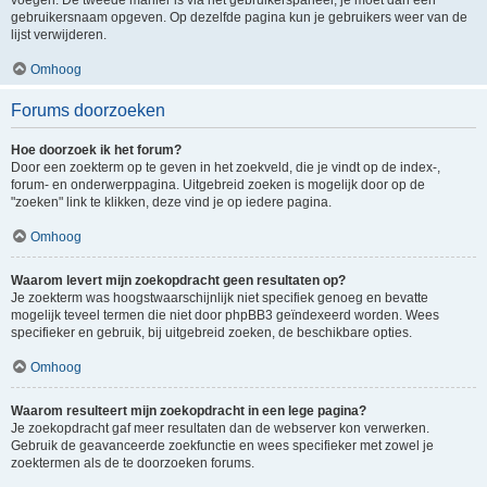
voegen. De tweede manier is via het gebruikerspaneel, je moet dan een
gebruikersnaam opgeven. Op dezelfde pagina kun je gebruikers weer van de
lijst verwijderen.
Omhoog
Forums doorzoeken
Hoe doorzoek ik het forum?
Door een zoekterm op te geven in het zoekveld, die je vindt op de index-,
forum- en onderwerppagina. Uitgebreid zoeken is mogelijk door op de
"zoeken" link te klikken, deze vind je op iedere pagina.
Omhoog
Waarom levert mijn zoekopdracht geen resultaten op?
Je zoekterm was hoogstwaarschijnlijk niet specifiek genoeg en bevatte
mogelijk teveel termen die niet door phpBB3 geïndexeerd worden. Wees
specifieker en gebruik, bij uitgebreid zoeken, de beschikbare opties.
Omhoog
Waarom resulteert mijn zoekopdracht in een lege pagina?
Je zoekopdracht gaf meer resultaten dan de webserver kon verwerken.
Gebruik de geavanceerde zoekfunctie en wees specifieker met zowel je
zoektermen als de te doorzoeken forums.