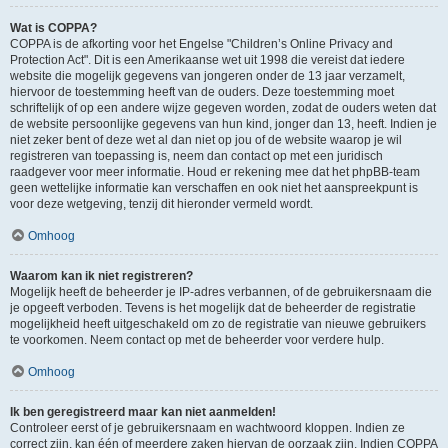
Wat is COPPA?
COPPA is de afkorting voor het Engelse "Children’s Online Privacy and
Protection Act". Dit is een Amerikaanse wet uit 1998 die vereist dat iedere
website die mogelijk gegevens van jongeren onder de 13 jaar verzamelt,
hiervoor de toestemming heeft van de ouders. Deze toestemming moet
schriftelijk of op een andere wijze gegeven worden, zodat de ouders weten dat
de website persoonlijke gegevens van hun kind, jonger dan 13, heeft. Indien je
niet zeker bent of deze wet al dan niet op jou of de website waarop je wil
registreren van toepassing is, neem dan contact op met een juridisch
raadgever voor meer informatie. Houd er rekening mee dat het phpBB-team
geen wettelijke informatie kan verschaffen en ook niet het aanspreekpunt is
voor deze wetgeving, tenzij dit hieronder vermeld wordt.
Omhoog
Waarom kan ik niet registreren?
Mogelijk heeft de beheerder je IP-adres verbannen, of de gebruikersnaam die
je opgeeft verboden. Tevens is het mogelijk dat de beheerder de registratie
mogelijkheid heeft uitgeschakeld om zo de registratie van nieuwe gebruikers
te voorkomen. Neem contact op met de beheerder voor verdere hulp.
Omhoog
Ik ben geregistreerd maar kan niet aanmelden!
Controleer eerst of je gebruikersnaam en wachtwoord kloppen. Indien ze
correct zijn, kan één of meerdere zaken hiervan de oorzaak zijn. Indien COPPA