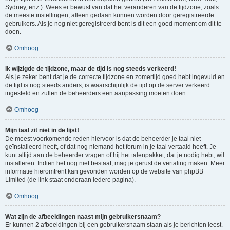
Sydney, enz.). Wees er bewust van dat het veranderen van de tijdzone, zoals
de meeste instellingen, alleen gedaan kunnen worden door geregistreerde
gebruikers. Als je nog niet geregistreerd bent is dit een goed moment om dit te
doen.
Omhoog
Ik wijzigde de tijdzone, maar de tijd is nog steeds verkeerd!
Als je zeker bent dat je de correcte tijdzone en zomertijd goed hebt ingevuld en
de tijd is nog steeds anders, is waarschijnlijk de tijd op de server verkeerd
ingesteld en zullen de beheerders een aanpassing moeten doen.
Omhoog
Mijn taal zit niet in de lijst!
De meest voorkomende reden hiervoor is dat de beheerder je taal niet
geïnstalleerd heeft, of dat nog niemand het forum in je taal vertaald heeft. Je
kunt altijd aan de beheerder vragen of hij het talenpakket, dat je nodig hebt, wil
installeren. Indien het nog niet bestaat, mag je gerust de vertaling maken. Meer
informatie hieromtrent kan gevonden worden op de website van phpBB
Limited (de link staat onderaan iedere pagina).
Omhoog
Wat zijn de afbeeldingen naast mijn gebruikersnaam?
Er kunnen 2 afbeeldingen bij een gebruikersnaam staan als je berichten leest.