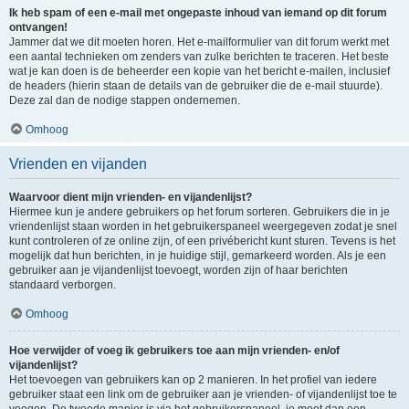
Ik heb spam of een e-mail met ongepaste inhoud van iemand op dit forum
ontvangen!
Jammer dat we dit moeten horen. Het e-mailformulier van dit forum werkt met
een aantal technieken om zenders van zulke berichten te traceren. Het beste
wat je kan doen is de beheerder een kopie van het bericht e-mailen, inclusief
de headers (hierin staan de details van de gebruiker die de e-mail stuurde).
Deze zal dan de nodige stappen ondernemen.
Omhoog
Vrienden en vijanden
Waarvoor dient mijn vrienden- en vijandenlijst?
Hiermee kun je andere gebruikers op het forum sorteren. Gebruikers die in je
vriendenlijst staan worden in het gebruikerspaneel weergegeven zodat je snel
kunt controleren of ze online zijn, of een privébericht kunt sturen. Tevens is het
mogelijk dat hun berichten, in je huidige stijl, gemarkeerd worden. Als je een
gebruiker aan je vijandenlijst toevoegt, worden zijn of haar berichten
standaard verborgen.
Omhoog
Hoe verwijder of voeg ik gebruikers toe aan mijn vrienden- en/of
vijandenlijst?
Het toevoegen van gebruikers kan op 2 manieren. In het profiel van iedere
gebruiker staat een link om de gebruiker aan je vrienden- of vijandenlijst toe te