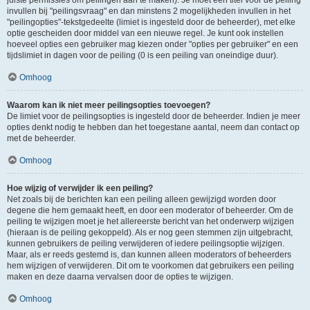
juiste permissies om peilingen aan te maken). Je moet een titel voor de peiling
invullen bij "peilingsvraag" en dan minstens 2 mogelijkheden invullen in het
"peilingopties"-tekstgedeelte (limiet is ingesteld door de beheerder), met elke
optie gescheiden door middel van een nieuwe regel. Je kunt ook instellen
hoeveel opties een gebruiker mag kiezen onder "opties per gebruiker" en een
tijdslimiet in dagen voor de peiling (0 is een peiling van oneindige duur).
Omhoog
Waarom kan ik niet meer peilingsopties toevoegen?
De limiet voor de peilingsopties is ingesteld door de beheerder. Indien je meer
opties denkt nodig te hebben dan het toegestane aantal, neem dan contact op
met de beheerder.
Omhoog
Hoe wijzig of verwijder ik een peiling?
Net zoals bij de berichten kan een peiling alleen gewijzigd worden door
degene die hem gemaakt heeft, en door een moderator of beheerder. Om de
peiling te wijzigen moet je het allereerste bericht van het onderwerp wijzigen
(hieraan is de peiling gekoppeld). Als er nog geen stemmen zijn uitgebracht,
kunnen gebruikers de peiling verwijderen of iedere peilingsoptie wijzigen.
Maar, als er reeds gestemd is, dan kunnen alleen moderators of beheerders
hem wijzigen of verwijderen. Dit om te voorkomen dat gebruikers een peiling
maken en deze daarna vervalsen door de opties te wijzigen.
Omhoog