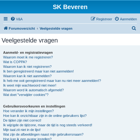
SK Beveren
V&A
Registreer
Aanmelden
Z
Forumoverzicht
Veelgestelde vragen
o
Veelgestelde vragen
e
k
Aanmeld- en registratievragen
Waarom moet ik me registreren?
Wat is COPPA?
Waarom kan ik niet registreren?
Ik ben geregistreerd maar kan niet aanmelden!
Waarom kan ik niet aanmelden?
Ik heb me ooit geregistreerd maar kan nu niet meer aanmelden!?
Ik weet mijn wachtwoord niet meer!
Waarom word ik automatisch afgemeld?
Wat doet "verwijder cookies"?
Gebruikersvoorkeuren en instellingen
Hoe verander ik mijn instellingen?
Hoe kan ik onzichtbaar zijn in de online gebruikers lijst?
De tijden zijn niet correct!
Ik wijzigde de tijdzone, maar de tijd is nog steeds verkeerd!
Mijn taal zit niet in de lijst!
Wat zijn de afbeeldingen naast mijn gebruikersnaam?
Hoe kan ik een avatar instellen?