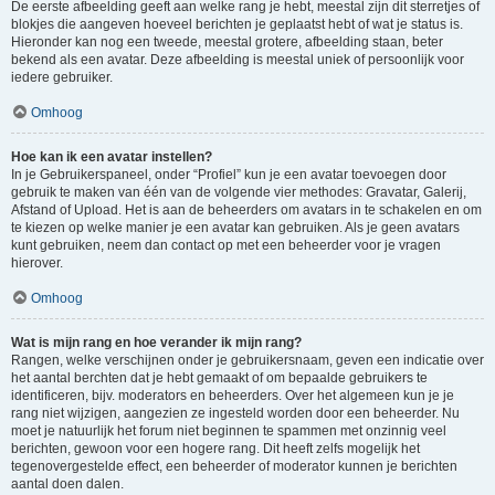
De eerste afbeelding geeft aan welke rang je hebt, meestal zijn dit sterretjes of
blokjes die aangeven hoeveel berichten je geplaatst hebt of wat je status is.
Hieronder kan nog een tweede, meestal grotere, afbeelding staan, beter
bekend als een avatar. Deze afbeelding is meestal uniek of persoonlijk voor
iedere gebruiker.
Omhoog
Hoe kan ik een avatar instellen?
In je Gebruikerspaneel, onder “Profiel” kun je een avatar toevoegen door
gebruik te maken van één van de volgende vier methodes: Gravatar, Galerij,
Afstand of Upload. Het is aan de beheerders om avatars in te schakelen en om
te kiezen op welke manier je een avatar kan gebruiken. Als je geen avatars
kunt gebruiken, neem dan contact op met een beheerder voor je vragen
hierover.
Omhoog
Wat is mijn rang en hoe verander ik mijn rang?
Rangen, welke verschijnen onder je gebruikersnaam, geven een indicatie over
het aantal berchten dat je hebt gemaakt of om bepaalde gebruikers te
identificeren, bijv. moderators en beheerders. Over het algemeen kun je je
rang niet wijzigen, aangezien ze ingesteld worden door een beheerder. Nu
moet je natuurlijk het forum niet beginnen te spammen met onzinnig veel
berichten, gewoon voor een hogere rang. Dit heeft zelfs mogelijk het
tegenovergestelde effect, een beheerder of moderator kunnen je berichten
aantal doen dalen.