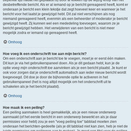
beperkte tijd nadat het geplaatst is) door te klikken op de
wijzig
knop van het
desbetreffende bericht. Als er al iemand op je bericht gereageerd heeft, komt er
onderaan je bericht een klein tekstje dat zegt hoeveel keer en wanneer je het
bericht voor het laatst je gewijzigd hebt. Dit zal niet verschijnen als nog
niemand gereageerd heeft, evenmin als een beheerder of moderator je bericht
gewijzigd heeft. Zij kunnen wel een mededeling toevoegen, waarom ze je
bericht gewijzigd hebben. Het verwijderen van een bericht is niet meer
mogelijk zodra er iemand op gereageerd heeft.
Omhoog
Hoe voeg ik een onderschrift toe aan mijn bericht?
Om een onderschrift aan je bericht toe te voegen, moet je er eerst één maken.
Dit kun je via het gebruikerspaneel doen. Als je dit gedaan hebt, kun je de
optie
voeg mijn onderschrift toe
aanvinken als je een bericht plaatst. Je kunt er
ook voor zorgen dat je onderschrift automatisch aan ieder nieuw bericht wordt
toegevoegd. Dit doe je door de bijhorende optie te activeren in het
gebruikerspaneel (het is nog altijd mogelijk om het onderschrift uit te
schakelen als je het bericht plaatst).
Omhoog
Hoe maak ik een peiling?
Een peiling aanmaken is heel gemakkelijk, als je een nieuw onderwerp
aanmaakt (of het eerste bericht in een onderwerp bewerkt en als je daar
permissies voor hebt) zou je een "voeg peiling toe" tabblad moeten zien
onderaan het berichten-gedeelte (als je dit tabblad niet kan zien, heb je niet de