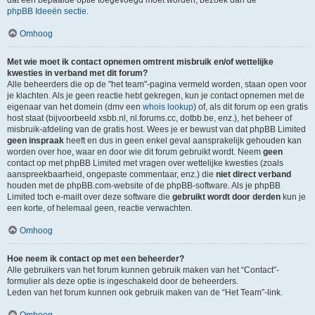
dat een bepaalde optie toegevoegd moet worden, bezoek dan de
phpBB Ideeën sectie
.
Omhoog
Met wie moet ik contact opnemen omtrent misbruik en/of wettelijke
kwesties in verband met dit forum?
Alle beheerders die op de "het team"-pagina vermeld worden, staan open voor
je klachten. Als je geen reactie hebt gekregen, kun je contact opnemen met de
eigenaar van het domein (dmv een
whois lookup
) of, als dit forum op een gratis
host staat (bijvoorbeeld xsbb.nl, nl.forums.cc, dotbb.be, enz.), het beheer of
misbruik-afdeling van de gratis host. Wees je er bewust van dat phpBB Limited
geen inspraak
heeft en dus in geen enkel geval aansprakelijk gehouden kan
worden over hoe, waar en door wie dit forum gebruikt wordt. Neem
geen
contact op met phpBB Limited met vragen over wettelijke kwesties (zoals
aanspreekbaarheid, ongepaste commentaar, enz.) die
niet direct verband
houden met de phpBB.com-website of de phpBB-software. Als je phpBB
Limited toch e-mailt over deze software die
gebruikt wordt door derden
kun je
een korte, of helemaal geen, reactie verwachten.
Omhoog
Hoe neem ik contact op met een beheerder?
Alle gebruikers van het forum kunnen gebruik maken van het “Contact”-
formulier als deze optie is ingeschakeld door de beheerders.
Leden van het forum kunnen ook gebruik maken van de “Het Team”-link.