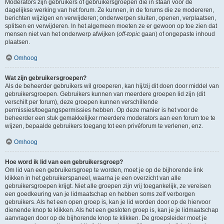
Moderators zijn gebruikers of gebruikersgroepen die in staan voor de
dagelijkse werking van het forum. Ze kunnen, in de forums die ze modereren,
berichten wijzigen en verwijderen; onderwerpen sluiten, openen, verplaatsen,
splitsen en verwijderen. In het algemeen moeten ze er gewoon op toe zien dat
mensen niet van het onderwerp afwijken (
off-topic
gaan) of ongepaste inhoud
plaatsen.
Omhoog
Wat zijn gebruikersgroepen?
Als de beheerder gebruikers wil groeperen, kan hij/zij dit doen door middel van
gebruikersgroepen. Gebruikers kunnen van meerdere groepen lid zijn (dit
verschilt per forum), deze groepen kunnen verschillende
permissies/toegangspermissies hebben. Op deze manier is het voor de
beheerder een stuk gemakkelijker meerdere moderators aan een forum toe te
wijzen, bepaalde gebruikers toegang tot een privéforum te verlenen, enz.
Omhoog
Hoe word ik lid van een gebruikersgroep?
Om lid van een gebruikersgroep te worden, moet je op de bijhorende link
klikken in het gebruikerspaneel, waarna je een overzicht van alle
gebruikersgroepen krijgt. Niet alle groepen zijn vrij toegankelijk, ze vereisen
een goedkeuring van je lidmaatschap en hebben soms zelf verborgen
gebruikers. Als het een open groep is, kan je lid worden door op de hiervoor
dienende knop te klikken. Als het een gesloten groep is, kan je je lidmaatschap
aanvragen door op de bijhorende knop te klikken. De groepsleider moet je