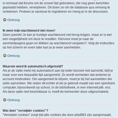
is normaal dat forums om de zoveel tijd gebruikers, die nog geen berichten
geplaatst hebben, verwijderen. Dit doen ze om de database qua omvang te
verkleinen. Probeer je opnieuw te registreren en meng je in de discussies.
Omhoog
Ik weet mijn wachtwoord niet meer!
Geen paniek! Je kan je huidige wachtwoord niet terug krijgen, maar er is wel
een mogelijkheid om deze te resetten. Hiervoor moet je naar de
aanmeldpagina gaan en klikken op
wachtwoord vergeten?
. Volg de instructies
op het scherm en even later kan je je weer aanmelden.
Omhoog
Waarom word ik automatisch afgemeld?
Als je de optie
meld mij automatisch aan bij ieder bezoek
niet aanvinkt, blijf je
maar voor een bepaalde tijd aangemeld. Zo wordt vermeden dat anderen je
account misbruiken. Om aangemeld te blijven, moet je bij het aanmelden die
optie aanvinken. We raden dit echter af als je gebruik maakt van een openbare
computer, bijvoorbeeld op school, in de bibliotheek, in een internetcafé, enz.
Als deze optie niet beschikbaar is, heeft de beheerder deze uitgeschakeld.
Omhoog
Wat doet "verwijder cookies"?
"Verwijder cookies" zorgt dat alle cookies die door phpBB3 zijn aangemaakt,