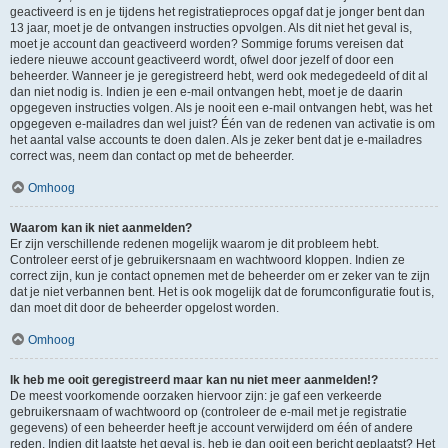
geactiveerd is en je tijdens het registratieproces opgaf dat je jonger bent dan
13 jaar, moet je de ontvangen instructies opvolgen. Als dit niet het geval is,
moet je account dan geactiveerd worden? Sommige forums vereisen dat
iedere nieuwe account geactiveerd wordt, ofwel door jezelf of door een
beheerder. Wanneer je je geregistreerd hebt, werd ook medegedeeld of dit al
dan niet nodig is. Indien je een e-mail ontvangen hebt, moet je de daarin
opgegeven instructies volgen. Als je nooit een e-mail ontvangen hebt, was het
opgegeven e-mailadres dan wel juist? Één van de redenen van activatie is om
het aantal valse accounts te doen dalen. Als je zeker bent dat je e-mailadres
correct was, neem dan contact op met de beheerder.
Omhoog
Waarom kan ik niet aanmelden?
Er zijn verschillende redenen mogelijk waarom je dit probleem hebt.
Controleer eerst of je gebruikersnaam en wachtwoord kloppen. Indien ze
correct zijn, kun je contact opnemen met de beheerder om er zeker van te zijn
dat je niet verbannen bent. Het is ook mogelijk dat de forumconfiguratie fout is,
dan moet dit door de beheerder opgelost worden.
Omhoog
Ik heb me ooit geregistreerd maar kan nu niet meer aanmelden!?
De meest voorkomende oorzaken hiervoor zijn: je gaf een verkeerde
gebruikersnaam of wachtwoord op (controleer de e-mail met je registratie
gegevens) of een beheerder heeft je account verwijderd om één of andere
reden. Indien dit laatste het geval is, heb je dan ooit een bericht geplaatst? Het