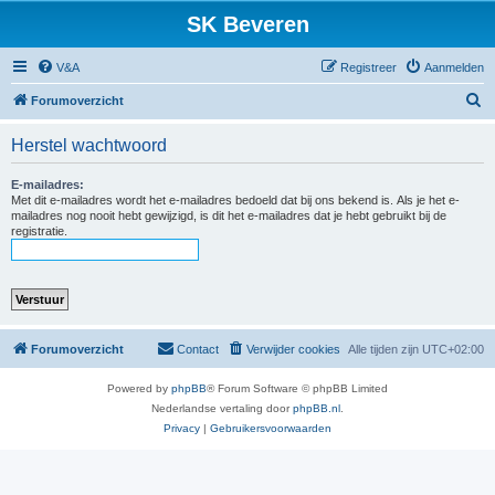
SK Beveren
V&A
Registreer
Aanmelden
Z
Forumoverzicht
o
Herstel wachtwoord
e
k
E-mailadres:
Met dit e-mailadres wordt het e-mailadres bedoeld dat bij ons bekend is. Als je het e-
mailadres nog nooit hebt gewijzigd, is dit het e-mailadres dat je hebt gebruikt bij de
registratie.
Forumoverzicht
Contact
Verwijder cookies
Alle tijden zijn
UTC+02:00
Powered by
phpBB
® Forum Software © phpBB Limited
Nederlandse vertaling door
phpBB.nl
.
Privacy
|
Gebruikersvoorwaarden