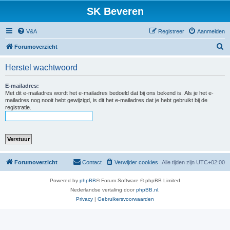
SK Beveren
V&A
Registreer
Aanmelden
Z
Forumoverzicht
o
Herstel wachtwoord
e
k
E-mailadres:
Met dit e-mailadres wordt het e-mailadres bedoeld dat bij ons bekend is. Als je het e-
mailadres nog nooit hebt gewijzigd, is dit het e-mailadres dat je hebt gebruikt bij de
registratie.
Forumoverzicht
Contact
Verwijder cookies
Alle tijden zijn
UTC+02:00
Powered by
phpBB
® Forum Software © phpBB Limited
Nederlandse vertaling door
phpBB.nl
.
Privacy
|
Gebruikersvoorwaarden