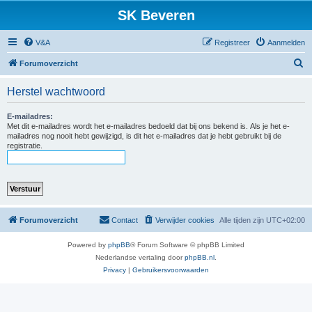
SK Beveren
V&A
Registreer
Aanmelden
Z
Forumoverzicht
o
Herstel wachtwoord
e
k
E-mailadres:
Met dit e-mailadres wordt het e-mailadres bedoeld dat bij ons bekend is. Als je het e-
mailadres nog nooit hebt gewijzigd, is dit het e-mailadres dat je hebt gebruikt bij de
registratie.
Forumoverzicht
Contact
Verwijder cookies
Alle tijden zijn
UTC+02:00
Powered by
phpBB
® Forum Software © phpBB Limited
Nederlandse vertaling door
phpBB.nl
.
Privacy
|
Gebruikersvoorwaarden