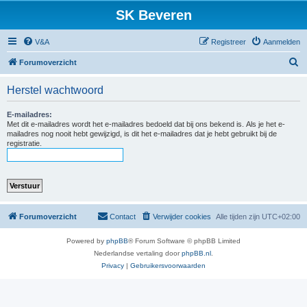
SK Beveren
V&A
Registreer
Aanmelden
Z
Forumoverzicht
o
Herstel wachtwoord
e
k
E-mailadres:
Met dit e-mailadres wordt het e-mailadres bedoeld dat bij ons bekend is. Als je het e-
mailadres nog nooit hebt gewijzigd, is dit het e-mailadres dat je hebt gebruikt bij de
registratie.
Forumoverzicht
Contact
Verwijder cookies
Alle tijden zijn
UTC+02:00
Powered by
phpBB
® Forum Software © phpBB Limited
Nederlandse vertaling door
phpBB.nl
.
Privacy
|
Gebruikersvoorwaarden