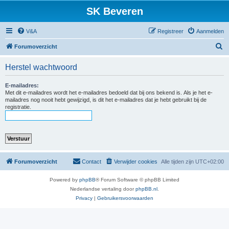
SK Beveren
V&A
Registreer
Aanmelden
Z
Forumoverzicht
o
Herstel wachtwoord
e
k
E-mailadres:
Met dit e-mailadres wordt het e-mailadres bedoeld dat bij ons bekend is. Als je het e-
mailadres nog nooit hebt gewijzigd, is dit het e-mailadres dat je hebt gebruikt bij de
registratie.
Forumoverzicht
Contact
Verwijder cookies
Alle tijden zijn
UTC+02:00
Powered by
phpBB
® Forum Software © phpBB Limited
Nederlandse vertaling door
phpBB.nl
.
Privacy
|
Gebruikersvoorwaarden