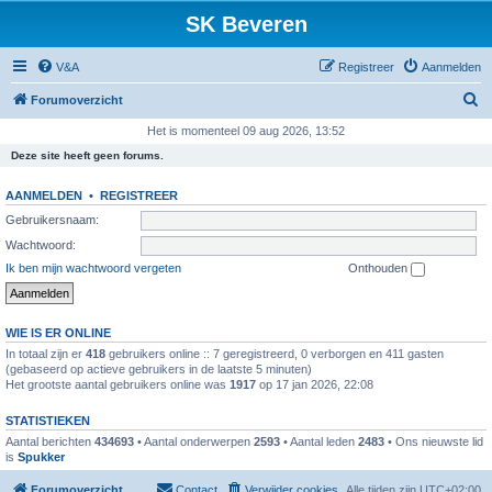
SK Beveren
V&A
Registreer
Aanmelden
Z
Forumoverzicht
o
Het is momenteel 09 aug 2026, 13:52
e
Deze site heeft geen forums.
k
AANMELDEN
•
REGISTREER
Gebruikersnaam:
Wachtwoord:
Ik ben mijn wachtwoord vergeten
Onthouden
WIE IS ER ONLINE
In totaal zijn er
418
gebruikers online :: 7 geregistreerd, 0 verborgen en 411 gasten
(gebaseerd op actieve gebruikers in de laatste 5 minuten)
Het grootste aantal gebruikers online was
1917
op 17 jan 2026, 22:08
STATISTIEKEN
Aantal berichten
434693
• Aantal onderwerpen
2593
• Aantal leden
2483
• Ons nieuwste lid
is
Spukker
Forumoverzicht
Contact
Verwijder cookies
Alle tijden zijn
UTC+02:00