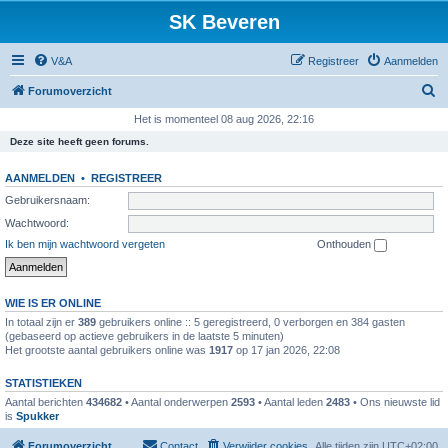
SK Beveren
V&A
Registreer
Aanmelden
Z
Forumoverzicht
o
Het is momenteel 08 aug 2026, 22:16
e
Deze site heeft geen forums.
k
AANMELDEN
•
REGISTREER
Gebruikersnaam:
Wachtwoord:
Ik ben mijn wachtwoord vergeten
Onthouden
WIE IS ER ONLINE
In totaal zijn er
389
gebruikers online :: 5 geregistreerd, 0 verborgen en 384 gasten
(gebaseerd op actieve gebruikers in de laatste 5 minuten)
Het grootste aantal gebruikers online was
1917
op 17 jan 2026, 22:08
STATISTIEKEN
Aantal berichten
434682
• Aantal onderwerpen
2593
• Aantal leden
2483
• Ons nieuwste lid
is
Spukker
Forumoverzicht
Contact
Verwijder cookies
Alle tijden zijn
UTC+02:00