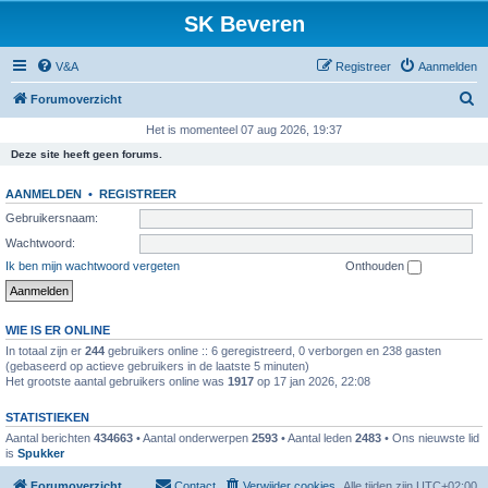
SK Beveren
V&A
Registreer
Aanmelden
Z
Forumoverzicht
o
Het is momenteel 07 aug 2026, 19:37
e
Deze site heeft geen forums.
k
AANMELDEN
•
REGISTREER
Gebruikersnaam:
Wachtwoord:
Ik ben mijn wachtwoord vergeten
Onthouden
WIE IS ER ONLINE
In totaal zijn er
244
gebruikers online :: 6 geregistreerd, 0 verborgen en 238 gasten
(gebaseerd op actieve gebruikers in de laatste 5 minuten)
Het grootste aantal gebruikers online was
1917
op 17 jan 2026, 22:08
STATISTIEKEN
Aantal berichten
434663
• Aantal onderwerpen
2593
• Aantal leden
2483
• Ons nieuwste lid
is
Spukker
Forumoverzicht
Contact
Verwijder cookies
Alle tijden zijn
UTC+02:00