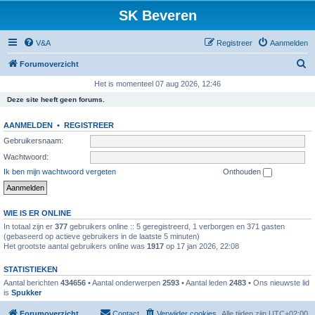
SK Beveren
V&A
Registreer
Aanmelden
Z
Forumoverzicht
o
Het is momenteel 07 aug 2026, 12:46
e
Deze site heeft geen forums.
k
AANMELDEN
•
REGISTREER
Gebruikersnaam:
Wachtwoord:
Ik ben mijn wachtwoord vergeten
Onthouden
WIE IS ER ONLINE
In totaal zijn er
377
gebruikers online :: 5 geregistreerd, 1 verborgen en 371 gasten
(gebaseerd op actieve gebruikers in de laatste 5 minuten)
Het grootste aantal gebruikers online was
1917
op 17 jan 2026, 22:08
STATISTIEKEN
Aantal berichten
434656
• Aantal onderwerpen
2593
• Aantal leden
2483
• Ons nieuwste lid
is
Spukker
Forumoverzicht
Contact
Verwijder cookies
Alle tijden zijn
UTC+02:00