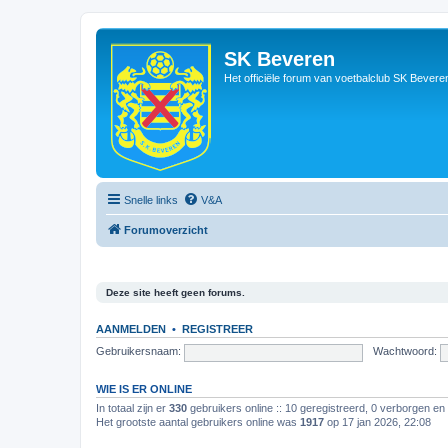
SK Beveren
Het officiële forum van voetbalclub SK Bevere
Snelle links
V&A
Forumoverzicht
Deze site heeft geen forums.
AANMELDEN
•
REGISTREER
Gebruikersnaam:
Wachtwoord:
WIE IS ER ONLINE
In totaal zijn er
330
gebruikers online :: 10 geregistreerd, 0 verborgen en
Het grootste aantal gebruikers online was
1917
op 17 jan 2026, 22:08