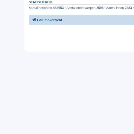
STATISTIEKEN
Aantal berichten
434653
• Aantal onderwerpen
2593
• Aantal leden
2483
•
Forumoverzicht