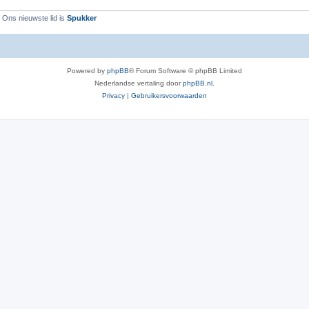
 Ons nieuwste lid is
Spukker
Powered by
phpBB
® Forum Software © phpBB Limited
Nederlandse vertaling door
phpBB.nl
.
Privacy
|
Gebruikersvoorwaarden