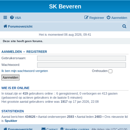
SK Beveren
V&A
Registreer
Aanmelden
Z
Forumoverzicht
o
Het is momenteel 06 aug 2026, 09:41
e
Deze site heeft geen forums.
k
AANMELDEN
•
REGISTREER
Gebruikersnaam:
Wachtwoord:
Ik ben mijn wachtwoord vergeten
Onthouden
WIE IS ER ONLINE
In totaal zijn er
419
gebruikers online :: 6 geregistreerd, 0 verborgen en 413 gasten
(gebaseerd op actieve gebruikers in de laatste 5 minuten)
Het grootste aantal gebruikers online was
1917
op 17 jan 2026, 22:08
STATISTIEKEN
Aantal berichten
434626
• Aantal onderwerpen
2593
• Aantal leden
2483
• Ons nieuwste lid
is
Spukker
Forumoverzicht
Contact
Verwijder cookies
Alle tijden zijn
UTC+02:00