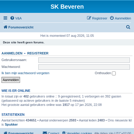
SK Beveren
V&A
Registreer
Aanmelden
Z
Forumoverzicht
o
Het is momenteel 07 aug 2026, 11:05
e
Deze site heeft geen forums.
k
AANMELDEN
•
REGISTREER
Gebruikersnaam:
Wachtwoord:
Ik ben mijn wachtwoord vergeten
Onthouden
WIE IS ER ONLINE
In totaal zijn er
402
gebruikers online :: 9 geregistreerd, 1 verborgen en 392 gasten
(gebaseerd op actieve gebruikers in de laatste 5 minuten)
Het grootste aantal gebruikers online was
1917
op 17 jan 2026, 22:08
STATISTIEKEN
Aantal berichten
434651
• Aantal onderwerpen
2593
• Aantal leden
2483
• Ons nieuwste lid
is
Spukker
Forumoverzicht
Contact
Verwijder cookies
Alle tijden zijn
UTC+02:00