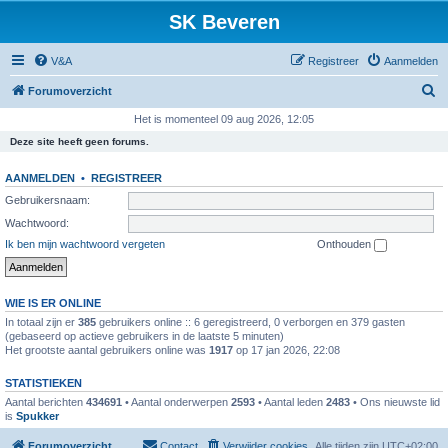
SK Beveren
V&A
Registreer
Aanmelden
Z
Forumoverzicht
o
Het is momenteel 09 aug 2026, 12:05
e
Deze site heeft geen forums.
k
AANMELDEN
•
REGISTREER
Gebruikersnaam:
Wachtwoord:
Ik ben mijn wachtwoord vergeten
Onthouden
WIE IS ER ONLINE
In totaal zijn er
385
gebruikers online :: 6 geregistreerd, 0 verborgen en 379 gasten
(gebaseerd op actieve gebruikers in de laatste 5 minuten)
Het grootste aantal gebruikers online was
1917
op 17 jan 2026, 22:08
STATISTIEKEN
Aantal berichten
434691
• Aantal onderwerpen
2593
• Aantal leden
2483
• Ons nieuwste lid
is
Spukker
Forumoverzicht
Contact
Verwijder cookies
Alle tijden zijn
UTC+02:00