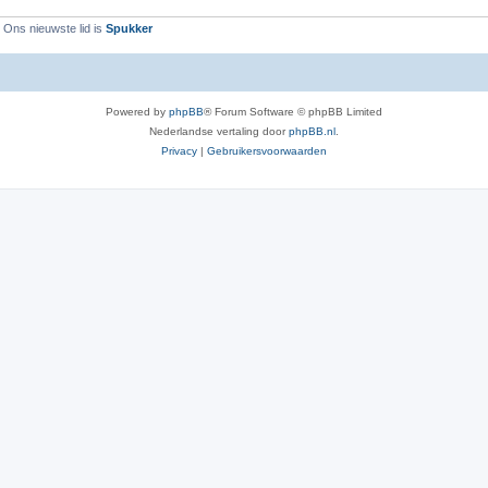
 Ons nieuwste lid is
Spukker
Powered by
phpBB
® Forum Software © phpBB Limited
Nederlandse vertaling door
phpBB.nl
.
Privacy
|
Gebruikersvoorwaarden