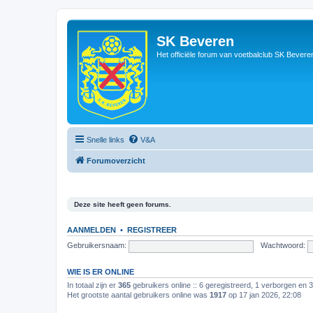
SK Beveren
Het officiële forum van voetbalclub SK Bevere
Snelle links
V&A
Forumoverzicht
Deze site heeft geen forums.
AANMELDEN
•
REGISTREER
Gebruikersnaam:
Wachtwoord:
WIE IS ER ONLINE
In totaal zijn er
365
gebruikers online :: 6 geregistreerd, 1 verborgen en 
Het grootste aantal gebruikers online was
1917
op 17 jan 2026, 22:08