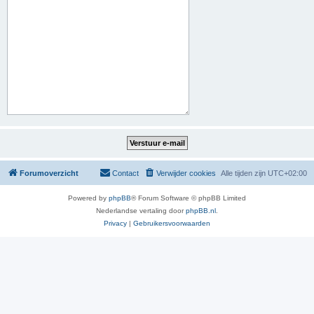
Forumoverzicht
Contact
Verwijder cookies
Alle tijden zijn
UTC+02:00
Powered by
phpBB
® Forum Software © phpBB Limited
Nederlandse vertaling door
phpBB.nl
.
Privacy
|
Gebruikersvoorwaarden