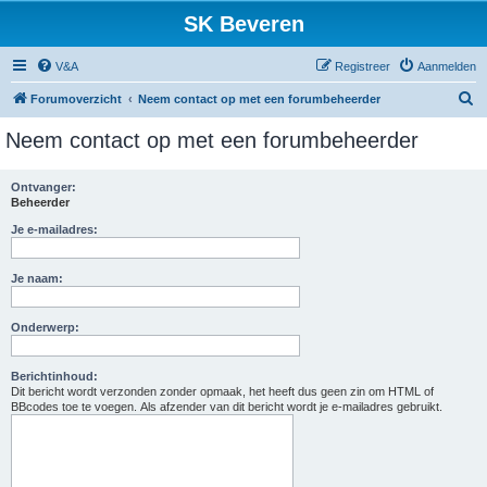
SK Beveren
V&A
Registreer
Aanmelden
Z
Forumoverzicht
Neem contact op met een forumbeheerder
o
Neem contact op met een forumbeheerder
e
k
Ontvanger:
Beheerder
Je e-mailadres:
Je naam:
Onderwerp:
Berichtinhoud:
Dit bericht wordt verzonden zonder opmaak, het heeft dus geen zin om HTML of
BBcodes toe te voegen. Als afzender van dit bericht wordt je e-mailadres gebruikt.