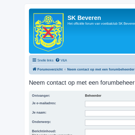
SK Beveren
Het officiële forum van voetbalclub SK Bevere
Snelle links
V&A
Forumoverzicht
Neem contact op met een forumbeheerder
Neem contact op met een forumbeheer
Ontvanger:
Beheerder
Je e-mailadres:
Je naam:
Onderwerp:
Berichtinhoud: