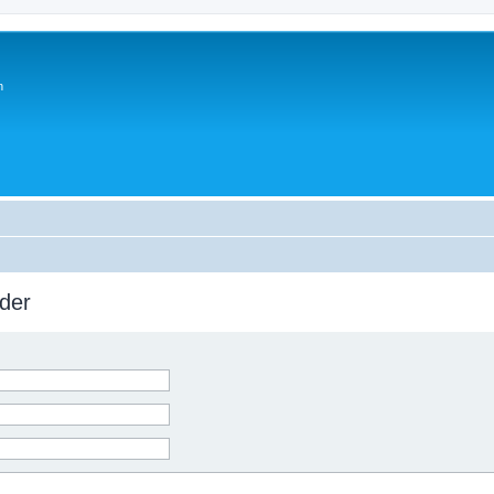
n
der