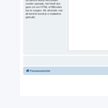
Dit bericht wordt verzonden
zonder opmaak, het heeft dus
geen zin om HTML of BBcodes
toe te voegen. Als afzender van
dit bericht wordt je e-mailadres
gebruikt.
Forumoverzicht