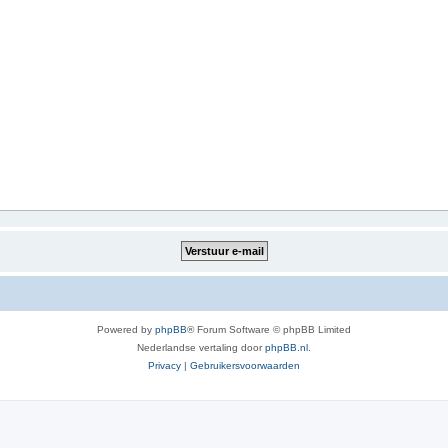
Powered by
phpBB
® Forum Software © phpBB Limited
Nederlandse vertaling door
phpBB.nl
.
Privacy
|
Gebruikersvoorwaarden