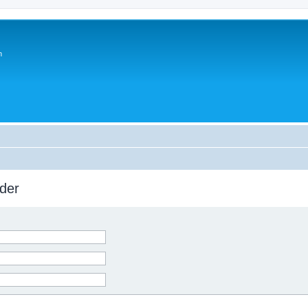
n
der