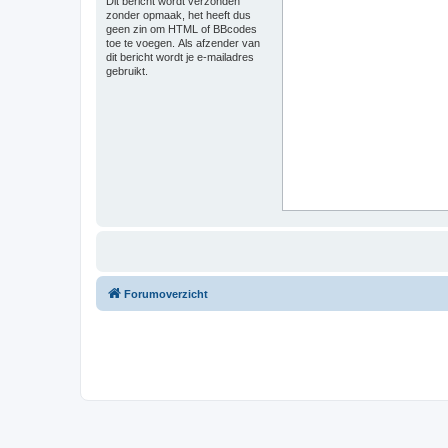
Dit bericht wordt verzonden
zonder opmaak, het heeft dus
geen zin om HTML of BBcodes
toe te voegen. Als afzender van
dit bericht wordt je e-mailadres
gebruikt.
Forumoverzicht