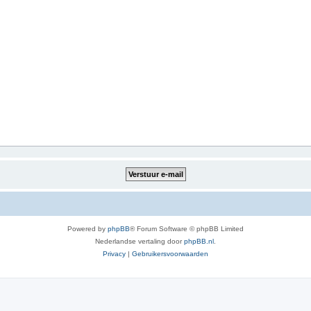
Powered by
phpBB
® Forum Software © phpBB Limited
Nederlandse vertaling door
phpBB.nl
.
Privacy
|
Gebruikersvoorwaarden