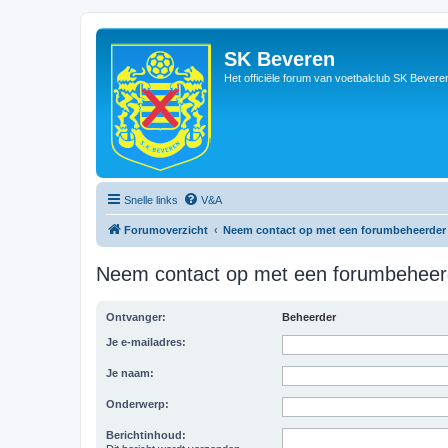
SK Beveren
Het officiële forum van voetbalclub SK Bevere
Snelle links
V&A
Forumoverzicht
Neem contact op met een forumbeheerder
Neem contact op met een forumbeheer
Ontvanger:
Beheerder
Je e-mailadres:
Je naam:
Onderwerp:
Berichtinhoud: