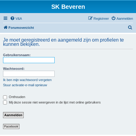
SK Beveren
V&A
Registreer
Aanmelden
Z
Forumoverzicht
o
Je moet geregistreerd en aangemeld zijn om profielen te
e
kunnen bekijken.
k
Gebruikersnaam:
Wachtwoord:
Ik ben mijn wachtwoord vergeten
Stuur activatie-e-mail opnieuw
Onthouden
Mij deze sessie niet weergeven in de lijst met online gebruikers
Facebook