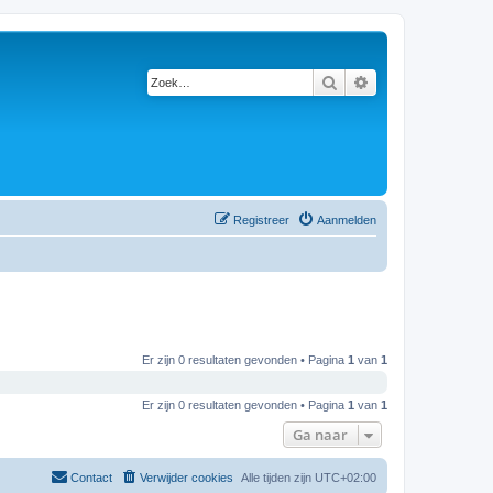
Zoek
Uitgebreid zoeken
Registreer
Aanmelden
Er zijn 0 resultaten gevonden • Pagina
1
van
1
Er zijn 0 resultaten gevonden • Pagina
1
van
1
Ga naar
Contact
Verwijder cookies
Alle tijden zijn
UTC+02:00