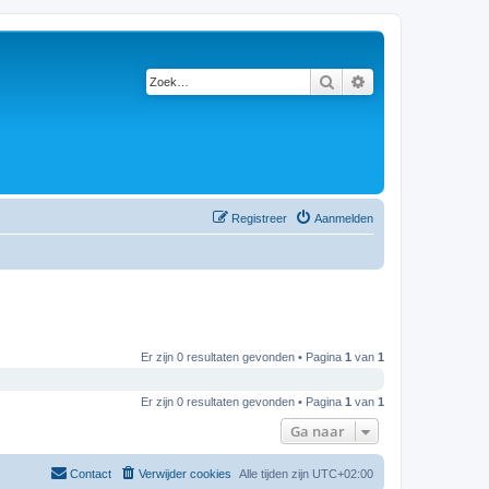
Zoek
Uitgebreid zoeken
Registreer
Aanmelden
Er zijn 0 resultaten gevonden • Pagina
1
van
1
Er zijn 0 resultaten gevonden • Pagina
1
van
1
Ga naar
Contact
Verwijder cookies
Alle tijden zijn
UTC+02:00