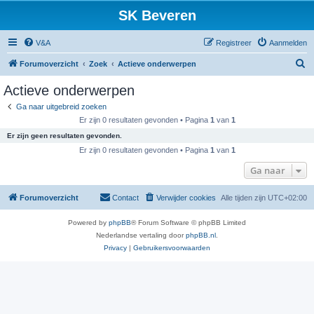
SK Beveren
V&A
Registreer
Aanmelden
Z
Forumoverzicht
Zoek
Actieve onderwerpen
o
Actieve onderwerpen
e
Ga naar uitgebreid zoeken
k
Er zijn 0 resultaten gevonden • Pagina
1
van
1
Er zijn geen resultaten gevonden.
Er zijn 0 resultaten gevonden • Pagina
1
van
1
Ga naar
Forumoverzicht
Contact
Verwijder cookies
Alle tijden zijn
UTC+02:00
Powered by
phpBB
® Forum Software © phpBB Limited
Nederlandse vertaling door
phpBB.nl
.
Privacy
|
Gebruikersvoorwaarden