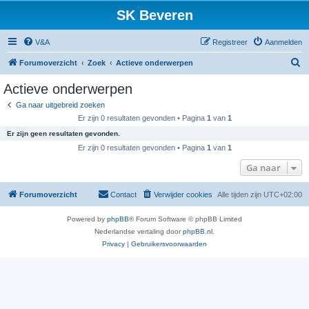
SK Beveren
V&A
Registreer
Aanmelden
Z
Forumoverzicht
Zoek
Actieve onderwerpen
o
Actieve onderwerpen
e
Ga naar uitgebreid zoeken
k
Er zijn 0 resultaten gevonden • Pagina
1
van
1
Er zijn geen resultaten gevonden.
Er zijn 0 resultaten gevonden • Pagina
1
van
1
Ga naar
Forumoverzicht
Contact
Verwijder cookies
Alle tijden zijn
UTC+02:00
Powered by
phpBB
® Forum Software © phpBB Limited
Nederlandse vertaling door
phpBB.nl
.
Privacy
|
Gebruikersvoorwaarden