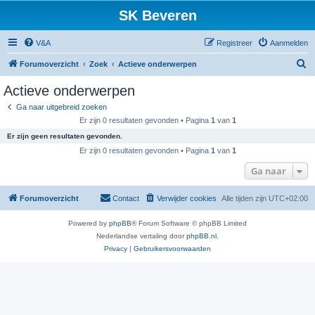
SK Beveren
V&A
Registreer
Aanmelden
Z
Forumoverzicht
Zoek
Actieve onderwerpen
o
Actieve onderwerpen
e
Ga naar uitgebreid zoeken
k
Er zijn 0 resultaten gevonden • Pagina
1
van
1
Er zijn geen resultaten gevonden.
Er zijn 0 resultaten gevonden • Pagina
1
van
1
Ga naar
Forumoverzicht
Contact
Verwijder cookies
Alle tijden zijn
UTC+02:00
Powered by
phpBB
® Forum Software © phpBB Limited
Nederlandse vertaling door
phpBB.nl
.
Privacy
|
Gebruikersvoorwaarden