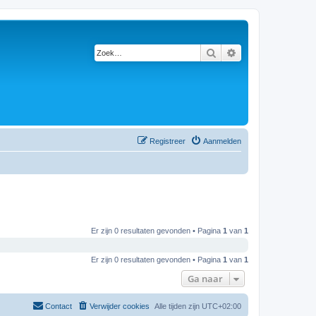
Zoek
Uitgebreid zoeken
Registreer
Aanmelden
Er zijn 0 resultaten gevonden • Pagina
1
van
1
Er zijn 0 resultaten gevonden • Pagina
1
van
1
Ga naar
Contact
Verwijder cookies
Alle tijden zijn
UTC+02:00