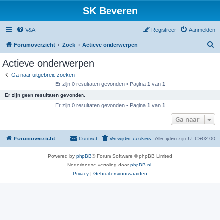
SK Beveren
V&A
Registreer
Aanmelden
Z
Forumoverzicht
Zoek
Actieve onderwerpen
o
Actieve onderwerpen
e
Ga naar uitgebreid zoeken
k
Er zijn 0 resultaten gevonden • Pagina
1
van
1
Er zijn geen resultaten gevonden.
Er zijn 0 resultaten gevonden • Pagina
1
van
1
Ga naar
Forumoverzicht
Contact
Verwijder cookies
Alle tijden zijn
UTC+02:00
Powered by
phpBB
® Forum Software © phpBB Limited
Nederlandse vertaling door
phpBB.nl
.
Privacy
|
Gebruikersvoorwaarden