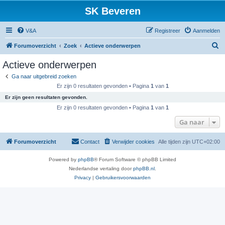
SK Beveren
V&A
Registreer
Aanmelden
Z
Forumoverzicht
Zoek
Actieve onderwerpen
o
Actieve onderwerpen
e
Ga naar uitgebreid zoeken
k
Er zijn 0 resultaten gevonden • Pagina
1
van
1
Er zijn geen resultaten gevonden.
Er zijn 0 resultaten gevonden • Pagina
1
van
1
Ga naar
Forumoverzicht
Contact
Verwijder cookies
Alle tijden zijn
UTC+02:00
Powered by
phpBB
® Forum Software © phpBB Limited
Nederlandse vertaling door
phpBB.nl
.
Privacy
|
Gebruikersvoorwaarden