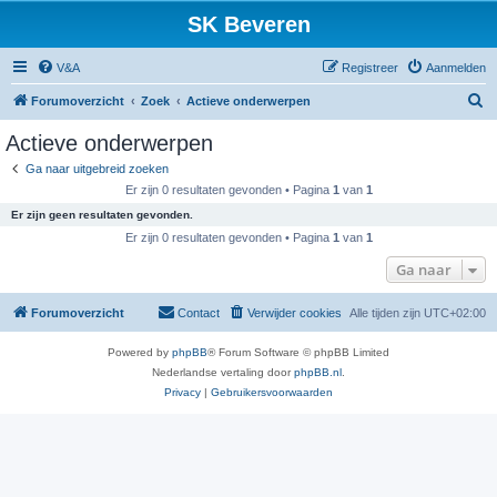
SK Beveren
V&A
Registreer
Aanmelden
Z
Forumoverzicht
Zoek
Actieve onderwerpen
o
Actieve onderwerpen
e
Ga naar uitgebreid zoeken
k
Er zijn 0 resultaten gevonden • Pagina
1
van
1
Er zijn geen resultaten gevonden.
Er zijn 0 resultaten gevonden • Pagina
1
van
1
Ga naar
Forumoverzicht
Contact
Verwijder cookies
Alle tijden zijn
UTC+02:00
Powered by
phpBB
® Forum Software © phpBB Limited
Nederlandse vertaling door
phpBB.nl
.
Privacy
|
Gebruikersvoorwaarden