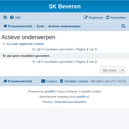
SK Beveren
V&A
Registreer
Aanmelden
Z
Forumoverzicht
Zoek
Actieve onderwerpen
o
Actieve onderwerpen
e
Ga naar uitgebreid zoeken
k
Er zijn 0 resultaten gevonden • Pagina
1
van
1
Er zijn geen resultaten gevonden.
Er zijn 0 resultaten gevonden • Pagina
1
van
1
Ga naar
Forumoverzicht
Contact
Verwijder cookies
Alle tijden zijn
UTC+02:00
Powered by
phpBB
® Forum Software © phpBB Limited
Nederlandse vertaling door
phpBB.nl
.
Privacy
|
Gebruikersvoorwaarden