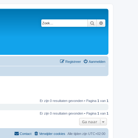
Zoek
Uitgebreid zoeken
Registreer
Aanmelden
Er zijn 0 resultaten gevonden • Pagina
1
van
1
Er zijn 0 resultaten gevonden • Pagina
1
van
1
Ga naar
Contact
Verwijder cookies
Alle tijden zijn
UTC+02:00