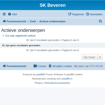
SK Beveren
V&A
Registreer
Aanmelden
Z
Forumoverzicht
Zoek
Actieve onderwerpen
o
Actieve onderwerpen
e
Ga naar uitgebreid zoeken
k
Er zijn 0 resultaten gevonden • Pagina
1
van
1
Er zijn geen resultaten gevonden.
Er zijn 0 resultaten gevonden • Pagina
1
van
1
Ga naar
Forumoverzicht
Contact
Verwijder cookies
Alle tijden zijn
UTC+02:00
Powered by
phpBB
® Forum Software © phpBB Limited
Nederlandse vertaling door
phpBB.nl
.
Privacy
|
Gebruikersvoorwaarden