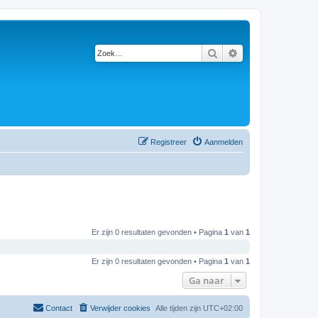
Zoek
Uitgebreid zoeken
Registreer
Aanmelden
Er zijn 0 resultaten gevonden • Pagina
1
van
1
Er zijn 0 resultaten gevonden • Pagina
1
van
1
Ga naar
Contact
Verwijder cookies
Alle tijden zijn
UTC+02:00