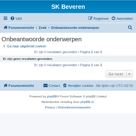
SK Beveren
V&A
Registreer
Aanmelden
Z
Forumoverzicht
Zoek
Onbeantwoorde onderwerpen
o
Onbeantwoorde onderwerpen
e
Ga naar uitgebreid zoeken
k
Er zijn 0 resultaten gevonden • Pagina
1
van
1
Er zijn geen resultaten gevonden.
Er zijn 0 resultaten gevonden • Pagina
1
van
1
Ga naar
Forumoverzicht
Contact
Verwijder cookies
Alle tijden zijn
UTC+02:00
Powered by
phpBB
® Forum Software © phpBB Limited
Nederlandse vertaling door
phpBB.nl
.
Privacy
|
Gebruikersvoorwaarden