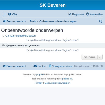
SK Beveren
V&A
Registreer
Aanmelden
Z
Forumoverzicht
Zoek
Onbeantwoorde onderwerpen
o
Onbeantwoorde onderwerpen
e
Ga naar uitgebreid zoeken
k
Er zijn 0 resultaten gevonden • Pagina
1
van
1
Er zijn geen resultaten gevonden.
Er zijn 0 resultaten gevonden • Pagina
1
van
1
Ga naar
Forumoverzicht
Contact
Verwijder cookies
Alle tijden zijn
UTC+02:00
Powered by
phpBB
® Forum Software © phpBB Limited
Nederlandse vertaling door
phpBB.nl
.
Privacy
|
Gebruikersvoorwaarden