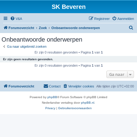
SK Beveren
V&A
Registreer
Aanmelden
Z
Forumoverzicht
Zoek
Onbeantwoorde onderwerpen
o
Onbeantwoorde onderwerpen
e
Ga naar uitgebreid zoeken
k
Er zijn 0 resultaten gevonden • Pagina
1
van
1
Er zijn geen resultaten gevonden.
Er zijn 0 resultaten gevonden • Pagina
1
van
1
Ga naar
Forumoverzicht
Contact
Verwijder cookies
Alle tijden zijn
UTC+02:00
Powered by
phpBB
® Forum Software © phpBB Limited
Nederlandse vertaling door
phpBB.nl
.
Privacy
|
Gebruikersvoorwaarden