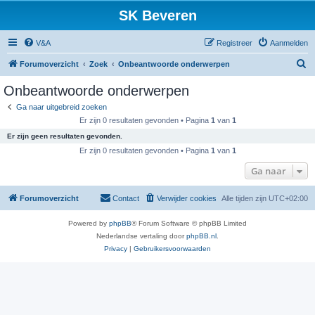
SK Beveren
V&A
Registreer
Aanmelden
Z
Forumoverzicht
Zoek
Onbeantwoorde onderwerpen
o
Onbeantwoorde onderwerpen
e
Ga naar uitgebreid zoeken
k
Er zijn 0 resultaten gevonden • Pagina
1
van
1
Er zijn geen resultaten gevonden.
Er zijn 0 resultaten gevonden • Pagina
1
van
1
Ga naar
Forumoverzicht
Contact
Verwijder cookies
Alle tijden zijn
UTC+02:00
Powered by
phpBB
® Forum Software © phpBB Limited
Nederlandse vertaling door
phpBB.nl
.
Privacy
|
Gebruikersvoorwaarden