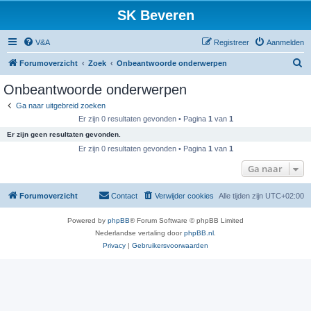
SK Beveren
V&A
Registreer
Aanmelden
Z
Forumoverzicht
Zoek
Onbeantwoorde onderwerpen
o
Onbeantwoorde onderwerpen
e
Ga naar uitgebreid zoeken
k
Er zijn 0 resultaten gevonden • Pagina
1
van
1
Er zijn geen resultaten gevonden.
Er zijn 0 resultaten gevonden • Pagina
1
van
1
Ga naar
Forumoverzicht
Contact
Verwijder cookies
Alle tijden zijn
UTC+02:00
Powered by
phpBB
® Forum Software © phpBB Limited
Nederlandse vertaling door
phpBB.nl
.
Privacy
|
Gebruikersvoorwaarden