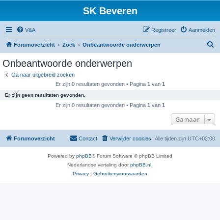
SK Beveren
V&A
Registreer
Aanmelden
Z
Forumoverzicht
Zoek
Onbeantwoorde onderwerpen
o
Onbeantwoorde onderwerpen
e
Ga naar uitgebreid zoeken
k
Er zijn 0 resultaten gevonden • Pagina
1
van
1
Er zijn geen resultaten gevonden.
Er zijn 0 resultaten gevonden • Pagina
1
van
1
Ga naar
Forumoverzicht
Contact
Verwijder cookies
Alle tijden zijn
UTC+02:00
Powered by
phpBB
® Forum Software © phpBB Limited
Nederlandse vertaling door
phpBB.nl
.
Privacy
|
Gebruikersvoorwaarden