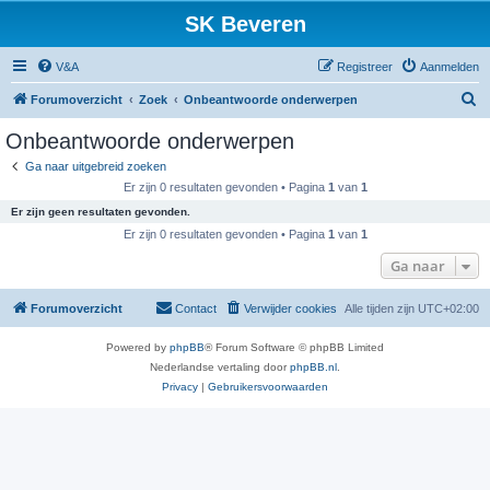
SK Beveren
V&A
Registreer
Aanmelden
Z
Forumoverzicht
Zoek
Onbeantwoorde onderwerpen
o
Onbeantwoorde onderwerpen
e
Ga naar uitgebreid zoeken
k
Er zijn 0 resultaten gevonden • Pagina
1
van
1
Er zijn geen resultaten gevonden.
Er zijn 0 resultaten gevonden • Pagina
1
van
1
Ga naar
Forumoverzicht
Contact
Verwijder cookies
Alle tijden zijn
UTC+02:00
Powered by
phpBB
® Forum Software © phpBB Limited
Nederlandse vertaling door
phpBB.nl
.
Privacy
|
Gebruikersvoorwaarden