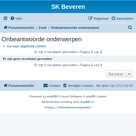
SK Beveren
V&A
Registreer
Aanmelden
Z
Forumoverzicht
Zoek
Onbeantwoorde onderwerpen
o
Onbeantwoorde onderwerpen
e
Ga naar uitgebreid zoeken
k
Er zijn 0 resultaten gevonden • Pagina
1
van
1
Er zijn geen resultaten gevonden.
Er zijn 0 resultaten gevonden • Pagina
1
van
1
Ga naar
Forumoverzicht
Contact
Verwijder cookies
Alle tijden zijn
UTC+02:00
Powered by
phpBB
® Forum Software © phpBB Limited
Nederlandse vertaling door
phpBB.nl
.
Privacy
|
Gebruikersvoorwaarden