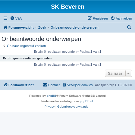
SK Beveren
V&A
Registreer
Aanmelden
Z
Forumoverzicht
Zoek
Onbeantwoorde onderwerpen
o
Onbeantwoorde onderwerpen
e
Ga naar uitgebreid zoeken
k
Er zijn 0 resultaten gevonden • Pagina
1
van
1
Er zijn geen resultaten gevonden.
Er zijn 0 resultaten gevonden • Pagina
1
van
1
Ga naar
Forumoverzicht
Contact
Verwijder cookies
Alle tijden zijn
UTC+02:00
Powered by
phpBB
® Forum Software © phpBB Limited
Nederlandse vertaling door
phpBB.nl
.
Privacy
|
Gebruikersvoorwaarden